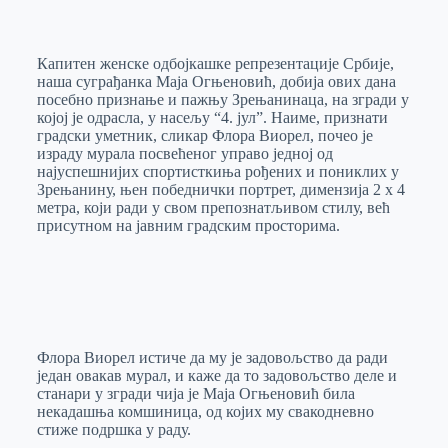
o
n
e
e
a
E
k
g
d
r
t
m
Капитен женске одбојкашке репрезентације Србије,
e
I
s
a
наша суграђанка Маја Огњеновић, добија ових дана
r
n
A
i
посебно признање и пажњу Зрењанинаца, на згради у
којој је одрасла, у насељу “4. јул”. Наиме, признати
p
l
градски уметник, сликар Флора Виорел, почео је
p
израду мурала посвећеног управо једној од
најуспешнијих спортисткиња рођених и пониклих у
Зрењанину, њен победнички портрет, димензија 2 х 4
метра, који ради у свом препознатљивом стилу, већ
присутном на јавним градским просторима.
Флора Виорел истиче да му је задовољство да ради
један овакав мурал, и каже да то задовољство деле и
станари у згради чија је Маја Огњеновић била
некадашња комшиница, од којих му свакодневно
стиже подршка у раду.