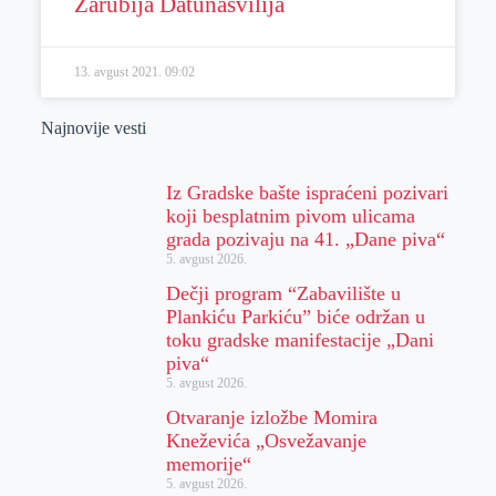
Zarubija Datunašvilija
13. avgust 2021.
09:02
Najnovije vesti
Iz Gradske bašte ispraćeni pozivari
koji besplatnim pivom ulicama
grada pozivaju na 41. „Dane piva“
5. avgust 2026.
Dečji program “Zabavilište u
Plankiću Parkiću” biće održan u
toku gradske manifestacije „Dani
piva“
5. avgust 2026.
Otvaranje izložbe Momira
Kneževića „Osvežavanje
memorije“
5. avgust 2026.