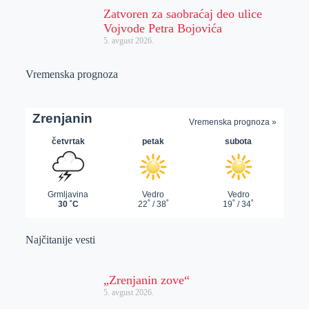
Zatvoren za saobraćaj deo ulice
Vojvode Petra Bojovića
5. avgust 2026.
Vremenska prognoza
Najčitanije vesti
„Zrenjanin zove“
5. avgust 2026.