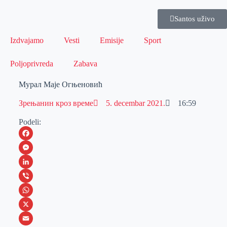
Santos uživo
Izdvajamo
Vesti
Emisije
Sport
Poljoprivreda
Zabava
Mурал Маје Огњеновић
Зрењанин кроз време
5. decembar 2021.
16:59
Podeli:
F
a
M
c
e
L
e
s
i
V
b
s
n
i
W
o
e
k
b
h
X