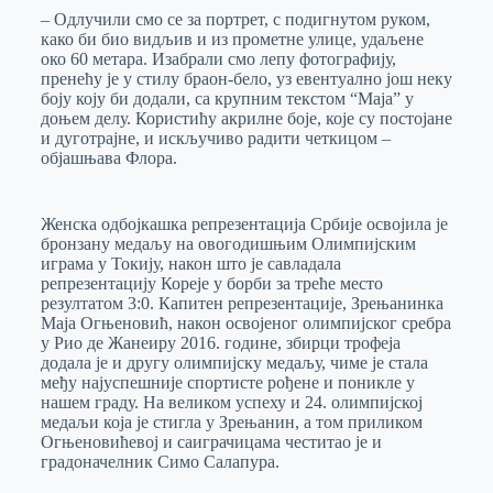
– Одлучили смо се за портрет, с подигнутом руком,
како би био видљив и из прометне улице, удаљене
око 60 метара. Изабрали смо лепу фотографију,
пренећу је у стилу браон-бело, уз евентуално још неку
боју коју би додали, са крупним текстом “Маја” у
доњем делу. Користићу акрилне боје, које су постојане
и дуготрајне, и искључиво радити четкицом –
објашњава Флора.
Женска одбојкашка репрезентација Србије освојила је
бронзану медаљу на овогодишњим Олимпијским
играма у Токију, након што је савладала
репрезентацију Кореје у борби за треће место
резултатом 3:0. Капитен репрезентације, Зрењанинка
Маја Огњеновић, након освојеног олимпијског сребра
у Рио де Жанеиру 2016. године, збирци трофеја
додала је и другу олимпијску медаљу, чиме је стала
међу најуспешније спортисте рођене и поникле у
нашем граду. На великом успеху и 24. олимпијској
медаљи која је стигла у Зрењанин, а том приликом
Огњеновићевој и саиграчицама честитао је и
градоначелник Симо Салапура.