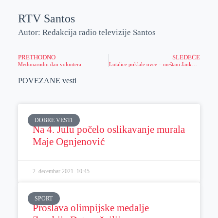
RTV Santos
Autor: Redakcija radio televizije Santos
PRETHODNO
SLEDEĆE
Međunarodni dan volontera
Lutalice poklale ovce – meštani Jankovog Mosta strahuju za bezbednost dece
POVEZANE vesti
DOBRE VESTI
Na 4. Julu počelo oslikavanje murala
Maje Ognjenović
2. decembar 2021.
10:45
SPORT
Proslava olimpijske medalje