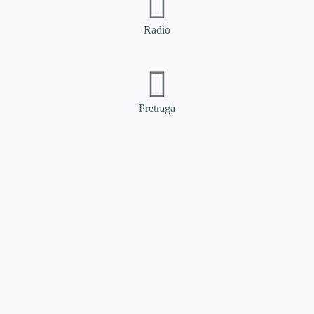
Radio
Pretraga
Pretraga
Kategorije
Ostalo
Naslovna
Izdvajamo