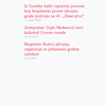
Iz Gradske bašte ispraćeni pozivari
koji besplatnim pivom ulicama
grada pozivaju na 41. „Dane piva“
5. avgust 2026.
Zrenjaninac Vojin Medarević novi
košarkaš Crvene zvezde
30. jul 2026.
Besplatna školica plivanja
organizuje se jedanaestu godinu
zaredom
8. jul 2026.