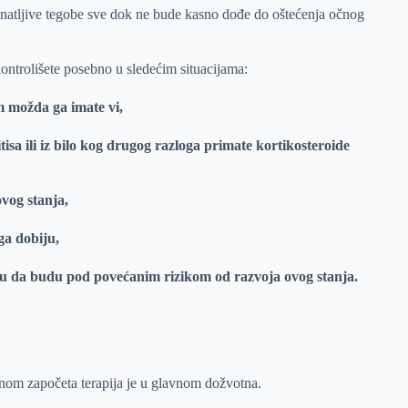
poznatljive tegobe sve dok ne bude kasno dođe do oštećenja očnog
kontrolišete posebno u sledećim situacijama:
om možda ga imate vi,
tisa ili iz bilo kog drugog razloga primate kortikosteroide
vog stanja,
ga dobiju,
gu da budu pod povećanim rizikom od razvoja ovog stanja.
dnom započeta terapija je u glavnom dožvotna.