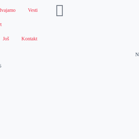
dvajamo
Vesti
t
Još
Kontakt
N
6