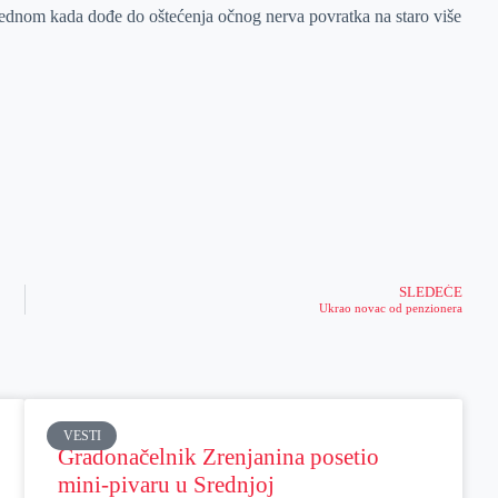
 jednom kada dođe do oštećenja očnog nerva povratka na staro više
SLEDEĆE
Ukrao novac od penzionera
VESTI
Gradonačelnik Zrenjanina posetio
mini-pivaru u Srednjoj