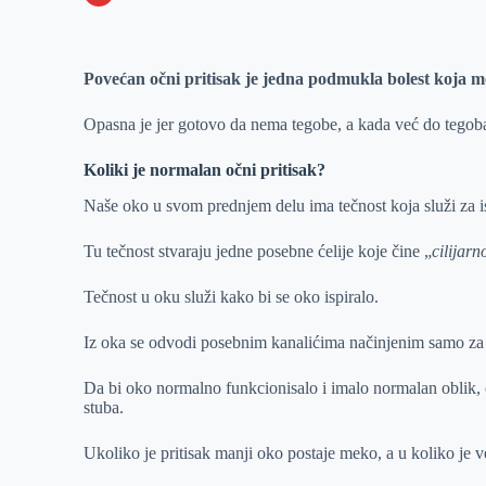
o
n
e
e
a
E
k
g
d
r
t
m
Povećan očni pritisak je jedna podmukla bolest koja m
e
I
s
a
r
n
A
i
Opasna je jer gotovo da nema tegobe, a kada već do tegob
p
l
Koliki je normalan očni pritisak?
p
Naše oko u svom prednjem delu ima tečnost koja služi za i
Tu tečnost stvaraju jedne posebne ćelije koje čine „
cilijarn
Tečnost u oku služi kako bi se oko ispiralo.
Iz oka se odvodi posebnim kanalićima načinjenim samo za 
Da bi oko normalno funkcionisalo i imalo normalan oblik, o
stuba.
Ukoliko je pritisak manji oko postaje meko, a u koliko je v