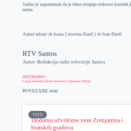
Važno je napomenuti da je bitno terapiju redovno koristiti
nema.
Autori teksta: dr Ivana Cerovina Đurić i dr Ivan Đurić
RTV Santos
Autor: Redakcija radio televizije Santos
PRETHODNO
Letnja zadružna škola otvorena u Srpskom Itebeju
POVEZANE vesti
VESTI
Dodatno učvršćene veze Zrenjanina i
bratskih gradova