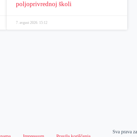
poljoprivrednoj školi
7. avgust 2026.
15:12
Sva prava z
 nama
Impressum
Pravila korišćenja