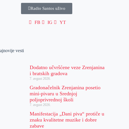
Radio Santos uživo
FB
IG
YT
ajnovije vesti
Dodatno učvršćene veze Zrenjanina
i bratskih gradova
7. avgust 2026.
Gradonačelnik Zrenjanina posetio
mini-pivaru u Srednjoj
poljoprivrednoj školi
7. avgust 2026.
Manifestacija „Dani piva“ protiče u
znaku kvalitetne muzike i dobre
zabave