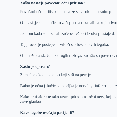
Zašto nastaje povećani očni pritisak?
Povećani očni pritisak nema veze sa visokim telesnim prit
On nastaje kada dođe do začepljenja u kanalima koji odvod
Jednom kada se ti kanali začepe, tečnost iz oka prestaje da s
Taj proces je postepen i vrlo često bez ikakvih tegoba.
On može da skače i iz drugih razloga, kao što su povrede, 
Zašto je opasan?
Zamislite oko kao balon koji viši na peteljci.
Balon je očna jabučica a peteljka je nerv koji informacije
Kako pritisak raste tako raste i pritisak na očni nerv, koji
zove glaukom.
Kave tegobe osećaju pacijenti?