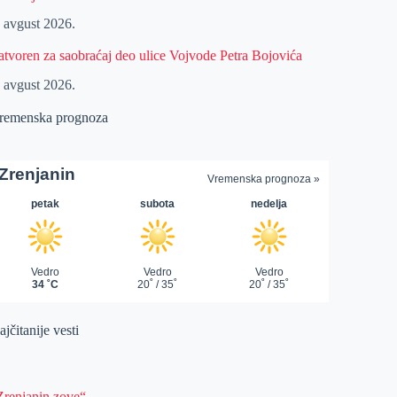
. avgust 2026.
atvoren za saobraćaj deo ulice Vojvode Petra Bojovića
. avgust 2026.
remenska prognoza
jčitanije vesti
Zrenjanin zove“