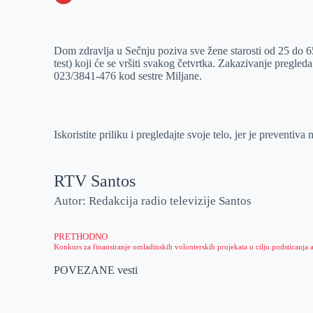
o
n
e
e
a
E
k
g
d
r
t
m
Dom zdravlja u Sečnju poziva sve žene starosti od 25 do 6
e
I
s
a
test) koji će se vršiti svakog četvrtka. Zakazivanje pregle
r
n
A
i
023/3841-476 kod sestre Miljane.
p
l
p
Iskoristite priliku i pregledajte svoje telo, jer je preventiva 
RTV Santos
Autor: Redakcija radio televizije Santos
PRETHODNO
POVEZANE vesti