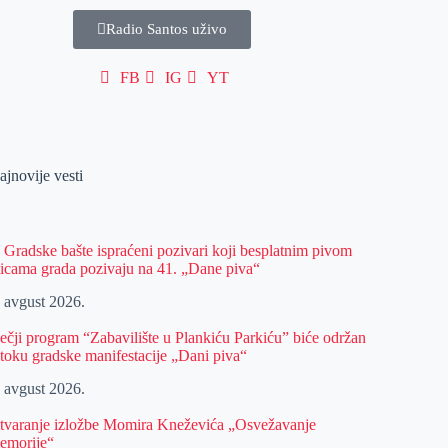
Radio Santos uživo
FB
IG
YT
ajnovije vesti
z Gradske bašte ispraćeni pozivari koji besplatnim pivom
licama grada pozivaju na 41. „Dane piva“
. avgust 2026.
ečji program “Zabavilište u Plankiću Parkiću” biće održan
 toku gradske manifestacije „Dani piva“
. avgust 2026.
tvaranje izložbe Momira Kneževića „Osvežavanje
emorije“