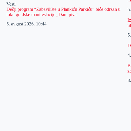
Vesti
Dečji program “Zabavilište u Plankiću Parkiću” biće održan u
5
toku gradske manifestacije „Dani piva“
I
5. avgust 2026.
10:44
u
5
D
4
B
z
8.