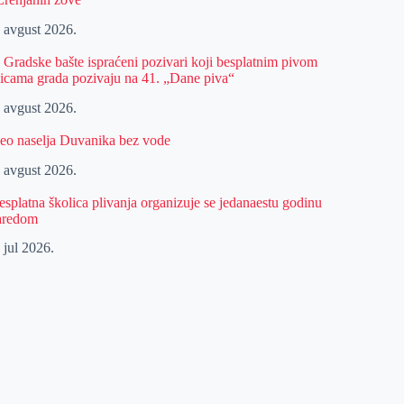
. avgust 2026.
z Gradske bašte ispraćeni pozivari koji besplatnim pivom
licama grada pozivaju na 41. „Dane piva“
. avgust 2026.
eo naselja Duvanika bez vode
. avgust 2026.
esplatna školica plivanja organizuje se jedanaestu godinu
aredom
 jul 2026.