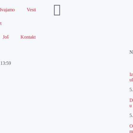
dvajamo
Vesti
t
Još
Kontakt
N
13:59
I
u
5
D
u
5
O
m