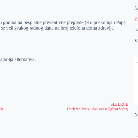
5
Z
5 godina na besplatne preventivne preglede (Kolposkopija i Papa
da se vrši svakog radnog dana na broj telefona doma zdravlja
5
V
najbolja alternativa.
SLEDEĆE
Konkurs za finansiranje omladinskih volonterskih projekata u cilju podsticanja aktivizma i volontiranja mladih
Obeležen Svetski dan srca u Opštini Sečanj
Na
„