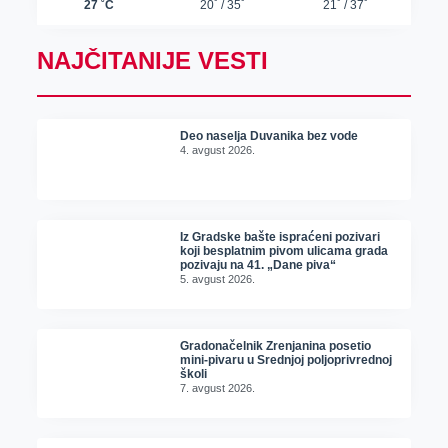
NAJČITANIJE VESTI
Deo naselja Duvanika bez vode
4. avgust 2026.
Iz Gradske bašte ispraćeni pozivari
koji besplatnim pivom ulicama grada
pozivaju na 41. „Dane piva“
5. avgust 2026.
Gradonačelnik Zrenjanina posetio
mini-pivaru u Srednjoj poljoprivrednoj
školi
7. avgust 2026.