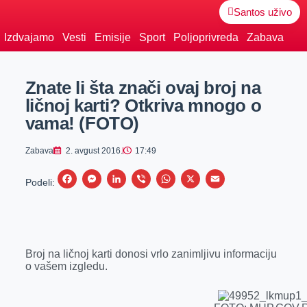
Santos uživo
Izdvajamo
Vesti
Emisije
Sport
Poljoprivreda
Zabava
Znate li šta znači ovaj broj na
ličnoj karti? Otkriva mnogo o
vama! (FOTO)
Zabava
2. avgust 2016.
17:49
F
M
L
V
W
X
E
Podeli:
a
e
i
i
h
m
c
s
n
b
a
a
e
s
k
e
t
i
Broj na ličnoj karti donosi vrlo zanimljivu informaciju
b
e
e
r
s
l
o vašem izgledu.
o
n
d
A
o
g
I
p