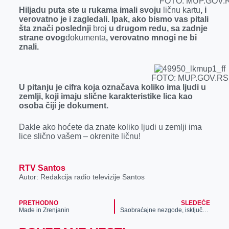
FOTO: MUP.GOV.
k
e
n
p
Hiljadu puta ste u rukama imali svoju
ličnu kartu
, i
r
verovatno je i zagledali. Ipak, ako bismo vas pitali
šta znači poslednji
broj
u drugom redu, sa zadnje
strane ovog
dokumenta
, verovatno mnogi ne bi
znali.
FOTO: MUP.GOV.RS
U pitanju je cifra koja označava koliko ima ljudi u
zemlji, koji imaju slične karakteristike lica kao
osoba čiji je dokument.
Dakle ako hoćete da znate koliko ljudi u zemlji ima
lice slično vašem – okrenite ličnu!
RTV Santos
Autor: Redakcija radio televizije Santos
PRETHODNO
SLEDEĆE
Made in Zrenjanin
Saobraćajne nezgode, isključenja iz saobraćaja i trežnjenje vozača