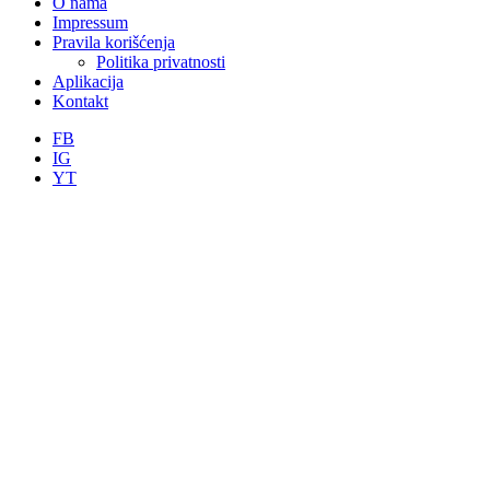
O nama
Impressum
Pravila korišćenja
Politika privatnosti
Aplikacija
Kontakt
FB
IG
YT