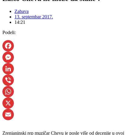
Zabava
13. septembar 2017.
14:21
Podeli:
Facebook
Messenger
LinkedIn
Viber
WhatsApp
X
Email
Zrenjaninski rep muzičar Chevu je posle više od decenije u ovoj