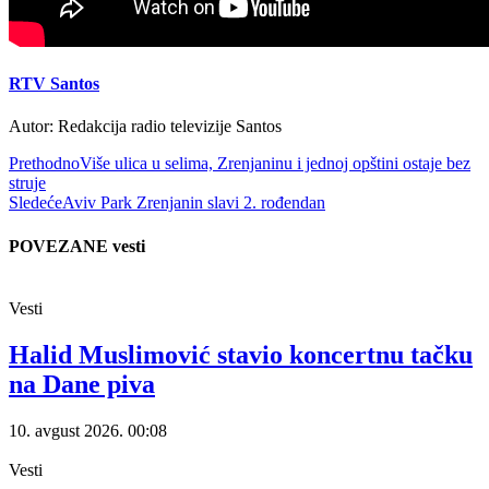
RTV Santos
Autor: Redakcija radio televizije Santos
Prethodno
Više ulica u selima, Zrenjaninu i jednoj opštini ostaje bez
struje
Sledeće
Aviv Park Zrenjanin slavi 2. rođendan
POVEZANE vesti
Vesti
Halid Muslimović stavio koncertnu tačku
na Dane piva
10. avgust 2026.
00:08
Vesti