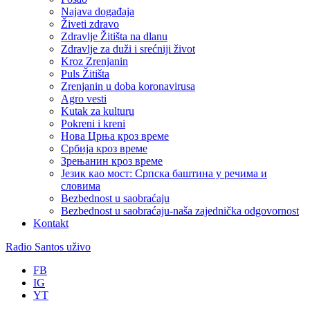
Najava događaja
Živeti zdravo
Zdravlje Žitišta na dlanu
Zdravlje za duži i srećniji život
Kroz Zrenjanin
Puls Žitišta
Zrenjanin u doba koronavirusa
Agro vesti
Kutak za kulturu
Pokreni i kreni
Нова Црња кроз време
Србија кроз време
Зрењанин кроз време
Језик као мост: Српска баштина у речима и
словима
Bezbednost u saobraćaju
Bezbednost u saobraćaju-naša zajednička odgovornost
Kontakt
Radio Santos uživo
FB
IG
YT