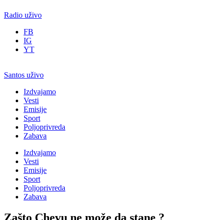
Radio uživo
FB
IG
YT
Santos uživo
Izdvajamo
Vesti
Emisije
Sport
Poljoprivreda
Zabava
Izdvajamo
Vesti
Emisije
Sport
Poljoprivreda
Zabava
Zašto Chevu ne može da stane ?