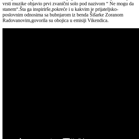
vrsti muzike objavio prvi zvanični solo pod nazivom “ Ne mogu da
stanem“.Šta ga inspirirše,pokreće i u kakvim je prijateljsko-
poslovnim odnosima sa bubnjarom iz benda Šišarke Zoranom
Radovanovim,govorila su obojica u emisiji Vikendica.