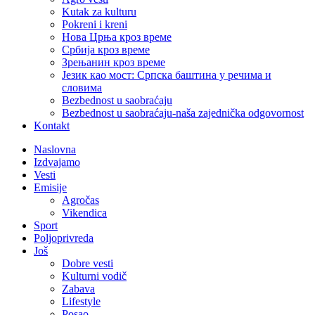
Kutak za kulturu
Pokreni i kreni
Нова Црња кроз време
Србија кроз време
Зрењанин кроз време
Језик као мост: Српска баштина у речима и
словима
Bezbednost u saobraćaju
Bezbednost u saobraćaju-naša zajednička odgovornost
Kontakt
Naslovna
Izdvajamo
Vesti
Emisije
Agročas
Vikendica
Sport
Poljoprivreda
Još
Dobre vesti
Kulturni vodič
Zabava
Lifestyle
Posao