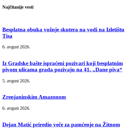
Najčitanije vesti
Besplatna obuka vožnje skutera na vodi na Izletištu
Tisa
6. avgust 2026.
Iz Gradske bašte ispraćeni pozivari koji besplatnim
pivom ulicama grada pozivaju na 41. „Dane piva“
5. avgust 2026.
Zrenjaninskim Amazonom
6. avgust 2026.
Dejan Matić priredio veče za pamćenje na Žitnom