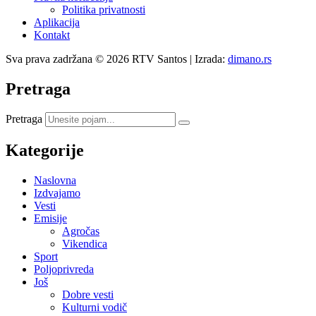
Politika privatnosti
Aplikacija
Kontakt
Sva prava zadržana © 2026 RTV Santos | Izrada:
dimano.rs
Pretraga
Pretraga
Kategorije
Naslovna
Izdvajamo
Vesti
Emisije
Agročas
Vikendica
Sport
Poljoprivreda
Još
Dobre vesti
Kulturni vodič