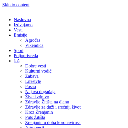
Skip to content
Naslovna
Izdvajamo
Vesti
Emisije
Agročas
Vikendica
Sport
Poljoprivreda
Još
Dobre vesti
Kulturni vodič
Zabava
Lifestyle
Posao
Najava događaja
Živeti zdravo
Zdravlje Žitišta na dlanu
Zdravlje za duži i srećniji život
Kroz Zrenjanin
Puls Žitišta
Zrenjanin u doba koronavirusa
Agro vesti