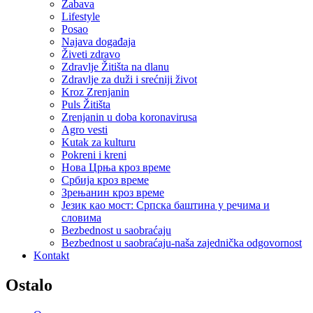
Zabava
Lifestyle
Posao
Najava događaja
Živeti zdravo
Zdravlje Žitišta na dlanu
Zdravlje za duži i srećniji život
Kroz Zrenjanin
Puls Žitišta
Zrenjanin u doba koronavirusa
Agro vesti
Kutak za kulturu
Pokreni i kreni
Нова Црња кроз време
Србија кроз време
Зрењанин кроз време
Језик као мост: Српска баштина у речима и
словима
Bezbednost u saobraćaju
Bezbednost u saobraćaju-naša zajednička odgovornost
Kontakt
Ostalo