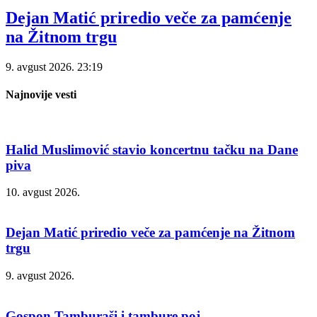
Dejan Matić priredio veče za pamćenje
na Žitnom trgu
9. avgust 2026.
23:19
Najnovije vesti
Halid Muslimović stavio koncertnu tačku na Dane
piva
10. avgust 2026.
Dejan Matić priredio veče za pamćenje na Žitnom
trgu
9. avgust 2026.
Gospon Tamburaši i tambure poj…