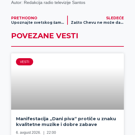
Autor: Redakcija radio televizije Santos
PRETHODNO
SLEDEĆE
Upoznajte svetskog šampiona!
Zašto Chevu ne može da stane ?
POVEZANE VESTI
VESTI
Manifestacija „Dani piva“ protiče u znaku
kvalitetne muzike i dobre zabave
6. avgust 2026.
22:00