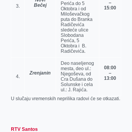
–
Perića do 5
Bečej
3.
15:00
Oktobra i od
Miloševačkog
puta do Branka
Radičevića
sledeće ulice
Slobodana
Perića, 5
Oktobra i B.
Radičevića.
Deo naselјenog
08:00
mesta, deo ul.:
Zrenjanin
–
Nјegoševa, od
4.
13:00
Cra Dušana do
Solunske i cela
ul.: J. Rajića.
U slučaju vremenskih neprilika radovi će se otkazati.
RTV Santos