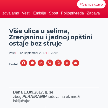
Santos uživo
Izdvajamo
Vesti
Emisije
Sport
Poljoprivreda
Zabava
Više ulica u selima,
Zrenjaninu i jednoj opštini
ostaje bez struje
Vesti
12. septembar 2017.
20:06
F
M
L
V
W
X
E
Podeli:
a
e
i
i
h
m
c
s
n
b
a
a
e
s
k
e
t
i
b
e
e
r
s
l
Dana 13.09.2017. g
.
se
zbog
PLANIRANIH
o
n
d
radova na el. mreži
A
isklјučuju:
o
g
I
p