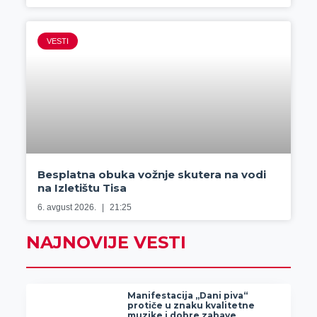
VESTI
Besplatna obuka vožnje skutera na vodi
na Izletištu Tisa
6. avgust 2026.
21:25
NAJNOVIJE VESTI
Manifestacija „Dani piva“
protiče u znaku kvalitetne
muzike i dobre zabave