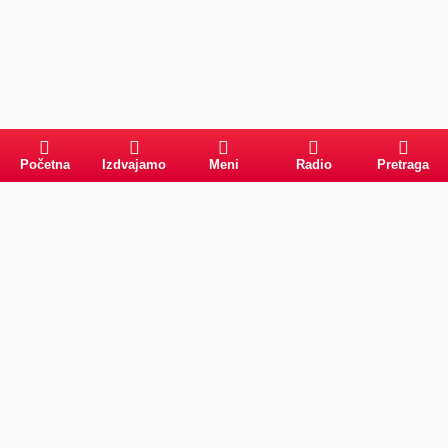
Početna
Izdvajamo
Meni
Radio
Pretraga
Pretraga
Kategorije
Ostalo
Naslovna
Izdvajamo