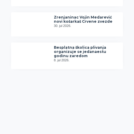
Zrenjaninac Vojin Medarević
novi košarkaš Crvene zvezde
30. jul 2026.
Besplatna školica plivanja
organizuje se jedanaestu
godinu zaredom
8. jul 2026.