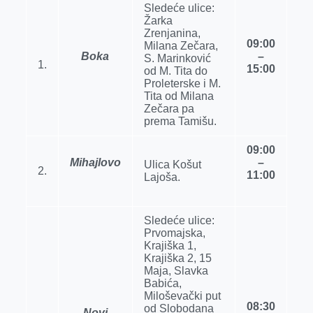
k
e
n
p
Sledeće ulice:
Žarka
r
Zrenjanina,
09:00
Milana Zečara,
Boka
–
S. Marinković
1.
15:00
od M. Tita do
Proleterske i M.
Tita od Milana
Zečara pa
prema Tamišu.
09:00
Mihajlovo
–
Ulica Košut
2.
11:00
Lajoša.
Sledeće ulice:
Prvomajska,
Krajiška 1,
Krajiška 2, 15
Maja, Slavka
Babića,
Miloševački put
08:30
od Slobodana
Novi