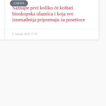
ZABAVA
Saznajte prvi koliko će koštati
bioskopska ulaznica i koja sve
iznenađenja pripremaju za posetioce
6. februar 2016.
17:53