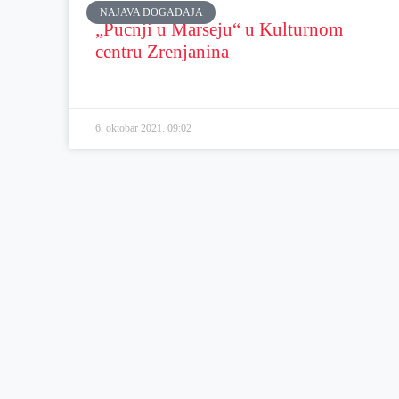
NAJAVA DOGAĐAJA
„Pucnji u Marseju“ u Kulturnom
centru Zrenjanina
6. oktobar 2021.
09:02