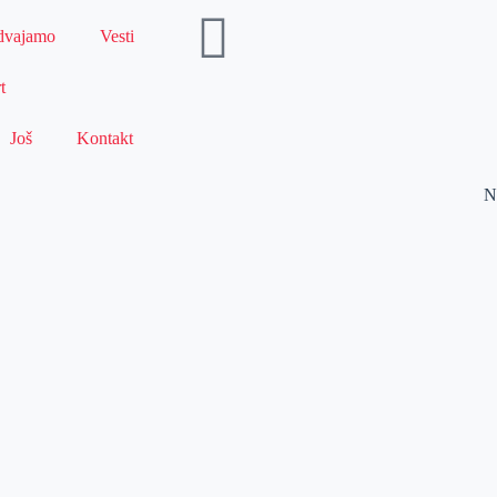
dvajamo
Vesti
t
Još
Kontakt
N