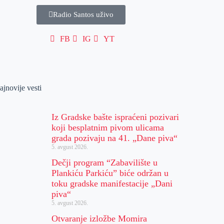
Radio Santos uživo
FB
IG
YT
ajnovije vesti
Iz Gradske bašte ispraćeni pozivari
koji besplatnim pivom ulicama
grada pozivaju na 41. „Dane piva“
5. avgust 2026.
Dečji program “Zabavilište u
Plankiću Parkiću” biće održan u
toku gradske manifestacije „Dani
piva“
5. avgust 2026.
Otvaranje izložbe Momira