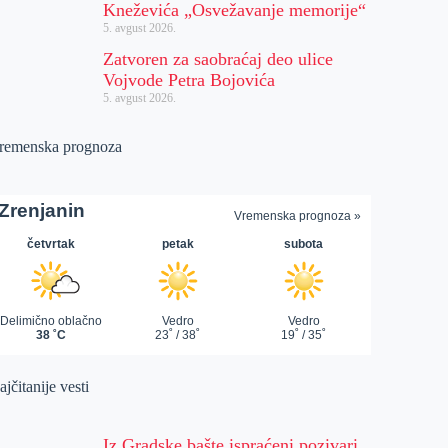
Kneževića „Osvežavanje memorije“
5. avgust 2026.
Zatvoren za saobraćaj deo ulice
Vojvode Petra Bojovića
5. avgust 2026.
remenska prognoza
jčitanije vesti
Iz Gradske bašte ispraćeni pozivari