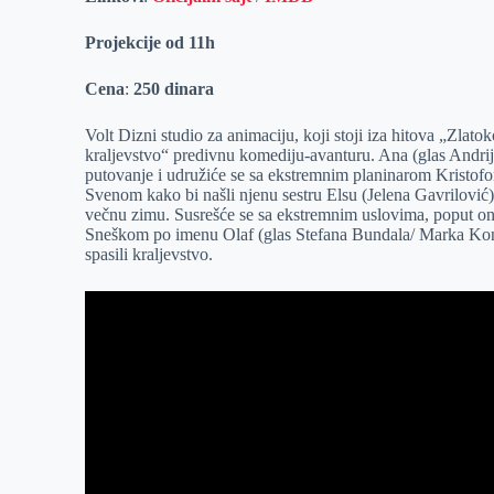
Projekcije od 11h
Cena
:
250 dinara
Volt Dizni studio za animaciju, koji stoji iza hitova „Zlato
kraljevstvo“ predivnu komediju-avanturu. Ana (glas Andrija
putovanje i udružiće se sa ekstremnim planinarom Kristof
Svenom kako bi našli njenu sestru Elsu (Jelena Gavrilović)
večnu zimu. Susrešće se sa ekstremnim uslovima, poput on
Sneškom po imenu Olaf (glas Stefana Bundala/ Marka Kona),
spasili kraljevstvo.