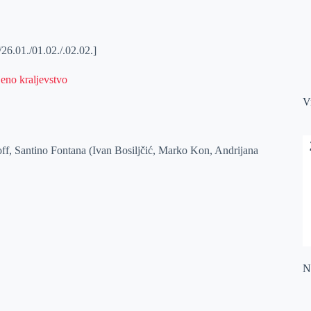
01./01.02./.02.02.]
V
off, Santino Fontana (Ivan Bosiljčić, Marko Kon, Andrijana
Na