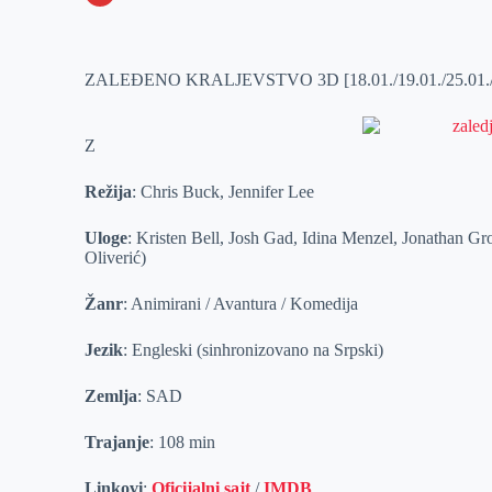
o
n
e
e
a
E
k
g
d
r
t
m
ZALEĐENO KRALJEVSTVO 3D [18.01./19.01./25.01./26.
e
I
s
a
r
n
A
i
p
l
Z
p
Režija
: Chris Buck, Jennifer Lee
Uloge
: Kristen Bell, Josh Gad, Idina Menzel, Jonathan Gr
Oliverić)
Žanr
: Animirani / Avantura / Komedija
Jezik
: Engleski (sinhronizovano na Srpski)
Zemlja
: SAD
Trajanje
: 108 min
Linkovi
:
Oficijalni sajt
/
IMDB