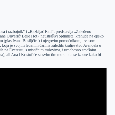
kosa i razbojnik“ i „Razbijač Ralf“, predstavlja „Zaleđeno
ne Oliverić/ Lejle Hot), neustrašivi optimista, krenuće na epsko
om (glas Ivana Bosiljčića) i njegovim pomoćnikom, irvasom
, koja je svojim ledenim čarima zaledila kraljevstvo Arendela u
ih na Everestu, s mističnim trolovima, i urnebesno smešnim
 ali Ana i Kristof će sa svim tim morati da se izbore kako bi