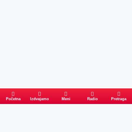
Početna
Izdvajamo
Meni
Radio
Pretraga
Pretraga