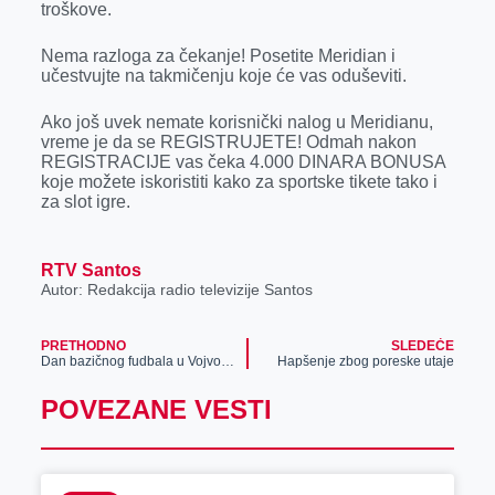
troškove.
Nema razloga za čekanje! Posetite Meridian i
učestvujte na takmičenju koje će vas oduševiti.
Ako još uvek nemate korisnički nalog u Meridianu,
vreme je da se REGISTRUJETE! Odmah nakon
REGISTRACIJE vas čeka 4.000 DINARA BONUSA
koje možete iskoristiti kako za sportske tikete tako i
za slot igre.
RTV Santos
Autor: Redakcija radio televizije Santos
PRETHODNO
SLEDEĆE
Dan bazičnog fudbala u Vojvodini, u organizaciji Fudbalskog saveza Vojvodine, obeležen u Osnovnoj školi „Žarko Zrenjanin“ u našem gradu
Hapšenje zbog poreske utaje
POVEZANE VESTI