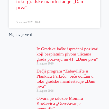
toku gradske manifestacije „Dani
piva“
5. avgust 2026.
10:44
Najnovije vesti
Iz Gradske bašte ispraćeni pozivari
koji besplatnim pivom ulicama
grada pozivaju na 41. „Dane piva“
5. avgust 2026.
Dečji program “Zabavilište u
Plankiću Parkiću” biće održan u
toku gradske manifestacije „Dani
piva“
5. avgust 2026.
Otvaranje izložbe Momira
Kneževića „Osvežavanje
memorije“