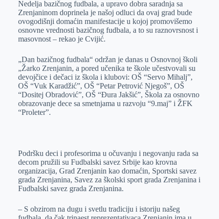
Nedelja bazičnog fudbala, a upravo dobra saradnja sa
Zrenjaninom doprinela je našoj odluci da ovaj grad bude
ovogodišnji domaćin manifestacije u kojoj promovišemo
osnovne vrednosti bazičnog fudbala, a to su raznovrsnost i
masovnost – rekao je Cvijić.
„Dan bazičnog fudbala“ održan je danas u Osnovnoj školi
„Žarko Zrenjanin, a pored učenika te škole učestvovali su
devojčice i dečaci iz škola i klubovi: OŠ “Servo Mihalj”,
OŠ “Vuk Karadžić”, OŠ “Petar Petrović Njegoš”, OŠ
“Dositej Obradović”, OŠ “Đura Jakšić”, Škola za osnovno
obrazovanje dece sa smetnjama u razvoju “9.maj” i ŽFK
“Proleter”.
Podršku deci i profesorima u očuvanju i negovanju rada sa
decom pružili su Fudbalski savez Srbije kao krovna
organizacija, Grad Zrenjanin kao domaćin, Sportski savez
grada Zrenjanina, Savez za školski sport grada Zrenjanina i
Fudbalski savez grada Zrenjanina.
– S obzirom na dugu i svetlu tradiciju i istoriju našeg
fudbala, da čak trinaest reprezentativaca Zrenjanin ima u