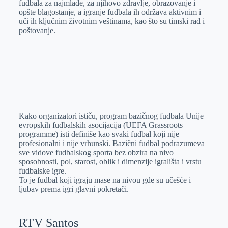
fudbala za najmlađe, za njihovo zdravlje, obrazovanje i
opšte blagostanje, a igranje fudbala ih održava aktivnim i
uči ih ključnim životnim veštinama, kao što su timski rad i
poštovanje.
Kako organizatori ističu, program bazičnog fudbala Unije
evropskih fudbalskih asocijacija (UEFA Grassroots
programme) isti definiše kao svaki fudbal koji nije
profesionalni i nije vrhunski. Bazični fudbal podrazumeva
sve vidove fudbalskog sporta bez obzira na nivo
sposobnosti, pol, starost, oblik i dimenzije igrališta i vrstu
fudbalske igre.
To je fudbal koji igraju mase na nivou gde su učešće i
ljubav prema igri glavni pokretači.
RTV Santos