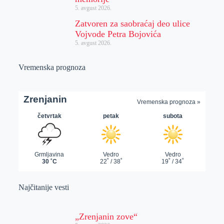
5. avgust 2026.
Zatvoren za saobraćaj deo ulice
Vojvode Petra Bojovića
5. avgust 2026.
Vremenska prognoza
Najčitanije vesti
„Zrenjanin zove“