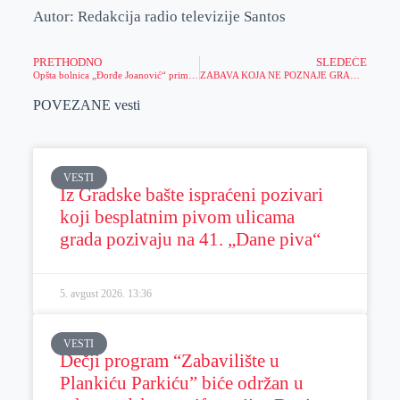
Autor: Redakcija radio televizije Santos
PRETHODNO
SLEDEĆE
Opšta bolnica „Đorđe Joanović“ primila 94 radnika na neodređeno vreme
ZABAVA KOJA NE POZNAJE GRANICE! Zaigraj poker – čeka te putovanje u Solun!
POVEZANE vesti
VESTI
Iz Gradske bašte ispraćeni pozivari
koji besplatnim pivom ulicama
grada pozivaju na 41. „Dane piva“
5. avgust 2026.
13:36
VESTI
Dečji program “Zabavilište u
Plankiću Parkiću” biće održan u