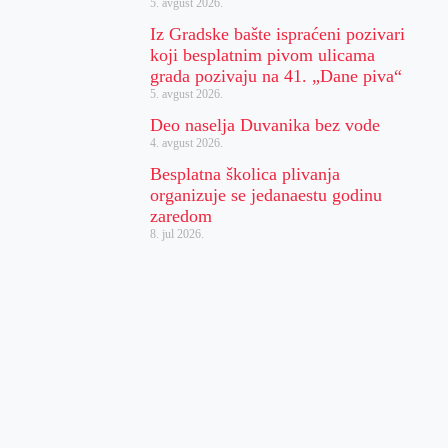
5. avgust 2026.
Iz Gradske bašte ispraćeni pozivari
koji besplatnim pivom ulicama
grada pozivaju na 41. „Dane piva“
5. avgust 2026.
Deo naselja Duvanika bez vode
4. avgust 2026.
Besplatna školica plivanja
organizuje se jedanaestu godinu
zaredom
8. jul 2026.