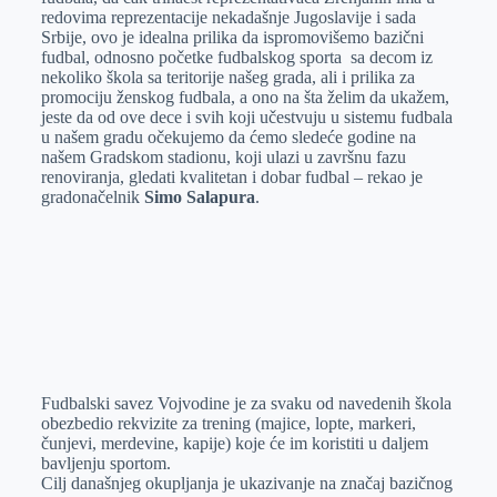
redovima reprezentacije nekadašnje Jugoslavije i sada
Srbije, ovo je idealna prilika da ispromovišemo bazični
fudbal, odnosno početke fudbalskog sporta sa decom iz
nekoliko škola sa teritorije našeg grada, ali i prilika za
promociju ženskog fudbala, a ono na šta želim da ukažem,
jeste da od ove dece i svih koji učestvuju u sistemu fudbala
u našem gradu očekujemo da ćemo sledeće godine na
našem Gradskom stadionu, koji ulazi u završnu fazu
renoviranja, gledati kvalitetan i dobar fudbal – rekao je
gradonačelnik
Simo Salapura
.
Fudbalski savez Vojvodine je za svaku od navedenih škola
obezbedio rekvizite za trening (majice, lopte, markeri,
čunjevi, merdevine, kapije) koje će im koristiti u daljem
bavljenju sportom.
Cilj današnjeg okupljanja je ukazivanje na značaj bazičnog