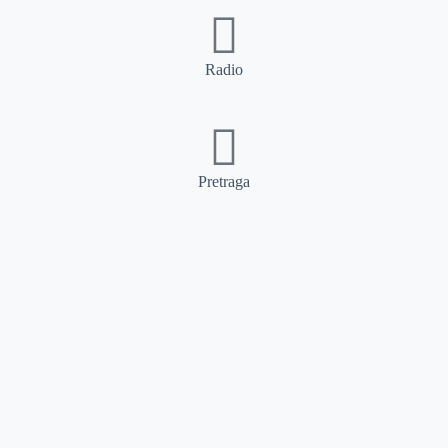
Radio
Pretraga
Pretraga
Kategorije
Ostalo
Naslovna