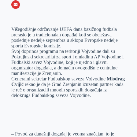
o
e
k
b
h
X
o
n
e
e
a
E
k
g
d
r
t
m
Višegodišnje održavanje UEFA dana bazičnog fudbala
e
I
s
a
preraslo je u tradicionalan događaj koji se obeležava
r
n
A
i
poslednje nedelje septembra u sklopu Evropske nedelje
sporta Evropske komisije.
p
l
Svoj doprinos programu na teritoriji Vojvodine dali su
p
Pokrajinski sekretarijat za sport i omladinu AP Vojvodine i
Fudbalski savez Vojvodine, koji je ujedno i glavni
organizator događaja, a domaćin ovogodišnje centralne
manifestacije je Zrenjanin.
Generalni sekretar Fudbalskog saveza Vojvodine
Miodrag
Cvijić
rekao je da je Grad Zrenjanin izuzetan partner kada
je reč o organizaciji mnogih sportskih događaja iz
delokruga Fudbalskog saveza Vojvodine.
– Povod za današnji događaj je veoma značajan, to je