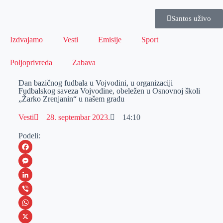
Santos uživo
Izdvajamo
Vesti
Emisije
Sport
Poljoprivreda
Zabava
Dan bazičnog fudbala u Vojvodini, u organizaciji
Fudbalskog saveza Vojvodine, obeležen u Osnovnoj školi
„Žarko Zrenjanin“ u našem gradu
Vesti
28. septembar 2023.
14:10
Podeli:
F
a
M
c
e
L
e
s
i
V
b
s
n
i
W