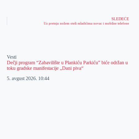
SLEDEĆE
Uz pretnju nožem oteli mladićima novac i mobilne telefone
Vesti
Dečji program “Zabavilište u Plankiću Parkiću” biće održan u
toku gradske manifestacije „Dani piva“
5. avgust 2026.
10:44