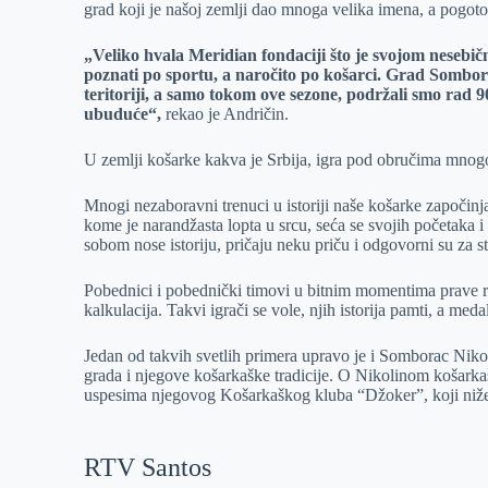
grad koji je našoj zemlji dao mnoga velika imena, a pogoto
„Veliko hvala Meridian fondaciji što je svojom nese
poznati po sportu, a naročito po košarci. Grad Sombor 
teritoriji, a samo tokom ove sezone, podržali smo rad 
ubuduće“,
rekao je Andričin.
U zemlji košarke kakva je Srbija, igra pod obručima mnogo j
Mnogi nezaboravni trenuci u istoriji naše košarke započinj
kome je narandžasta lopta u srcu, seća se svojih početaka i
sobom nose istoriju, pričaju neku priču i odgovorni su za 
Pobednici i pobednički timovi u bitnim momentima prave r
kalkulacija. Takvi igrači se vole, njih istorija pamti, a me
Jedan od takvih svetlih primera upravo je i Somborac Niko
grada i njegove košarkaške tradicije. O Nikolinom košarkaš
uspesima njegovog Košarkaškog kluba “Džoker”, koji niž
RTV Santos