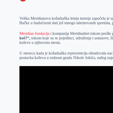
o
n
e
e
a
E
k
g
d
r
t
m
Velika Meridianova košarkaška letnja turneja započela je 
e
I
s
a
Bačke u budućnosti dati još mnogo talentovanih sportista,
r
n
A
i
p
l
Meridian fondacija
i kompanija Meridianbet tokom prošle 
koš?“,
tokom koje su se pojedinci, udruženja i ustanove, šir
p
koševe u njihovom mestu.
U mesecu kada je košarkaška reprezentcija obradovala nac
postavka koševa u rodnom gradu Nikole Jokića, našeg naju