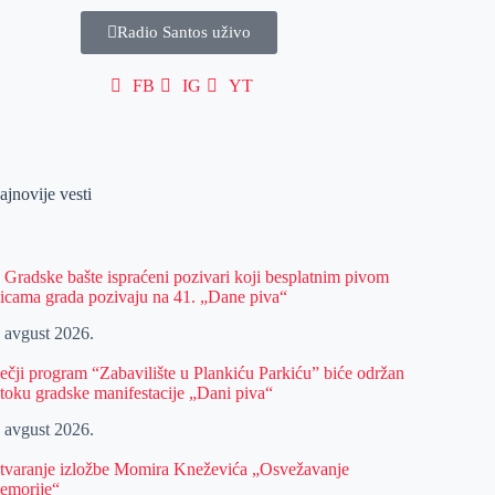
Radio Santos uživo
FB
IG
YT
ajnovije vesti
z Gradske bašte ispraćeni pozivari koji besplatnim pivom
licama grada pozivaju na 41. „Dane piva“
. avgust 2026.
ečji program “Zabavilište u Plankiću Parkiću” biće održan
 toku gradske manifestacije „Dani piva“
. avgust 2026.
tvaranje izložbe Momira Kneževića „Osvežavanje
emorije“