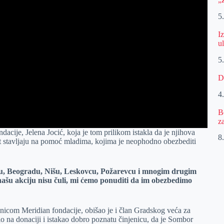
5
I
u
5
D
4
B
z
dacije, Jelena Jocić, koja je tom prilikom istakla da je njihova
8.
t stavljaju na pomoć mladima, kojima je neophodno obezbediti
, Beogradu, Nišu, Leskovcu, Požarevcu i mnogim drugim
našu akciju nisu čuli, mi ćemo ponuditi da im obezbedimo
nicom Meridian fondacije, obišao je i član Gradskog veća za
io na donaciji i istakao dobro poznatu činjenicu, da je Sombor