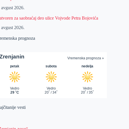
. avgust 2026.
atvoren za saobraćaj deo ulice Vojvode Petra Bojovića
. avgust 2026.
remenska prognoza
jčitanije vesti
Zrenjanin zove“