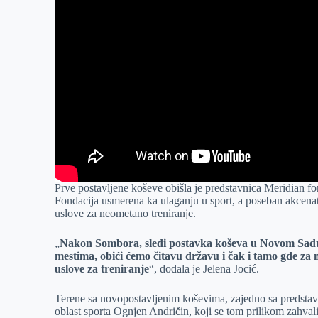
Prve postavljene koševe obišla je predstavnica Meridian fon
Fondacija usmerena ka ulaganju u sport, a poseban akcena
uslove za neometano treniranje.
„
Nakon Sombora, sledi postavka koševa u Novom Sadu
mestima, obići ćemo čitavu državu i čak i tamo gde za 
uslove za treniranje
“, dodala je Jelena Jocić.
Terene sa novopostavljenim koševima, zajedno sa predstav
oblast sporta Ognjen Andričin, koji se tom prilikom zahval