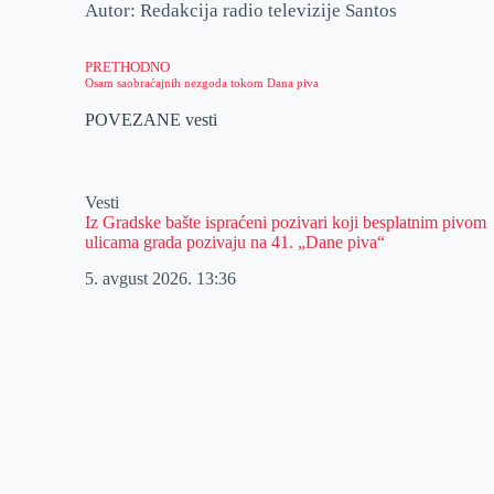
Autor: Redakcija radio televizije Santos
PRETHODNO
Osam saobraćajnih nezgoda tokom Dana piva
POVEZANE vesti
Vesti
Iz Gradske bašte ispraćeni pozivari koji besplatnim pivom
ulicama grada pozivaju na 41. „Dane piva“
5. avgust 2026.
13:36