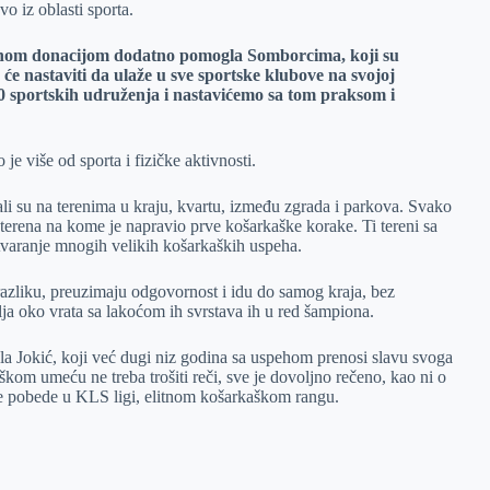
vo iz oblasti sporta.
bičnom donacijom dodatno pomogla Somborcima, koji su
će nastaviti da ulaže u sve sportske klubove na svojoj
90 sportskih udruženja i nastavićemo sa tom praksom i
e više od sporta i fizičke aktivnosti.
ali su na terenima u kraju, kvartu, između zgrada i parkova. Svako
 terena na kome je napravio prve košarkaške korake. Ti tereni sa
stvaranje mnogih velikih košarkaških uspeha.
azliku, preuzimaju odgovornost i idu do samog kraja, bez
dalja oko vrata sa lakoćom ih svrstava ih u red šampiona.
la Jokić, koji već dugi niz godina sa uspehom prenosi slavu svoga
kom umeću ne treba trošiti reči, sve je dovoljno rečeno, kao ni o
e pobede u KLS ligi, elitnom košarkaškom rangu.