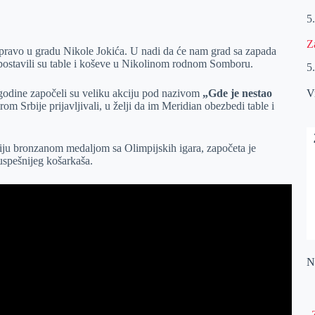
5
Z
upravo u gradu Nikole Jokića. U nadi da će nam grad sa zapada
 postavili su table i koševe u Nikolinom rodnom Somboru.
5
godine započeli su veliku akciju pod nazivom
„Gde je nestao
V
om Srbije prijavljivali, u želji da im Meridian obezbedi table i
iju bronzanom medaljom sa Olimpijskih igara, započeta je
spešnijeg košarkaša.
Na
„