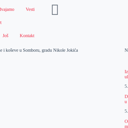
dvajamo
Vesti
t
Još
Kontakt
 i koševe u Somboru, gradu Nikole Jokića
N
I
u
5
D
u
5
O
m