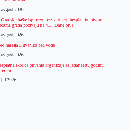
. avgust 2026.
z Gradske bašte ispraćeni pozivari koji besplatnim pivom
licama grada pozivaju na 41. „Dane piva“
. avgust 2026.
eo naselja Duvanika bez vode
. avgust 2026.
esplatna školica plivanja organizuje se jedanaestu godinu
aredom
 jul 2026.