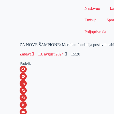
Naslovna
Iz
Emisije
Spor
Poljoprivreda
ZA NOVE ŠAMPIONE: Meridian fondacija postavila table
Zabava
13. avgust 2024.
15:20
Podeli:
F
a
M
c
e
L
e
s
i
V
b
s
n
i
W
o
e
k
b
h
X