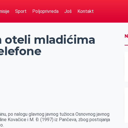
isije
Sport
Poljoprivreda
Još
Kontakt
 oteli mladićima
N
elefone
aninu, po nalogu glavnog javnog tužioca Osnovnog javnog
koline Kovačice i M. Đ. (1997) iz Pančeva, zbog postojanja
o.