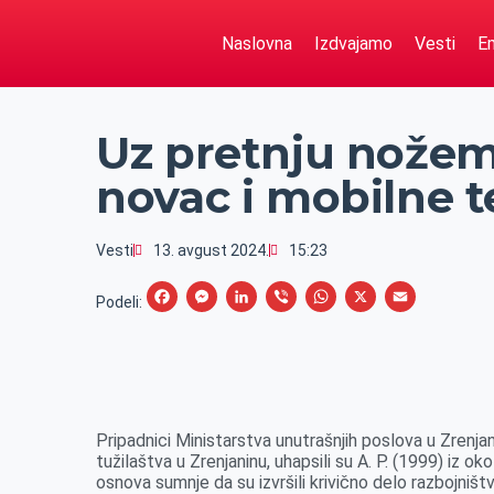
Naslovna
Izdvajamo
Vesti
Em
Uz pretnju nožem
novac i mobilne t
Vesti
13. avgust 2024.
15:23
F
M
L
V
W
X
E
Podeli:
a
e
i
i
h
m
c
s
n
b
a
a
e
s
k
e
t
i
b
e
e
r
s
l
Pripadnici Ministarstva unutrašnjih poslova u Zrenj
o
n
d
A
tužilaštva u Zrenjaninu, uhapsili su A. P. (1999) iz o
osnova sumnje da su izvršili krivično delo razbojništv
o
g
I
p