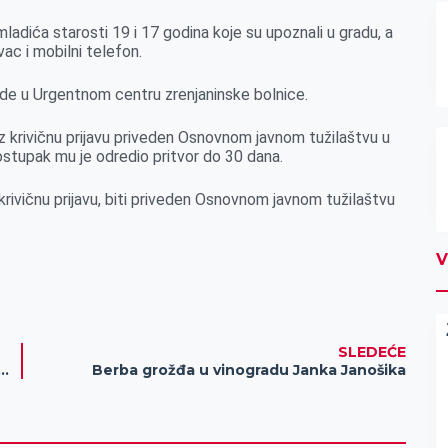
mladića starosti 19 i 17 godina koje su upoznali u gradu, a
vac i mobilni telefon.
de u Urgentnom centru zrenjaninske bolnice.
uz krivičnu prijavu priveden Osnovnom javnom tužilaštvu u
postupak mu je odredio pritvor do 30 dana.
 krivičnu prijavu, biti priveden Osnovnom javnom tužilaštvu
V
SLEDEĆE
idian fondacija postavila table i koševe u Somboru, gradu Nikole Jokića
Berba grožđa u vinogradu Janka Janošika