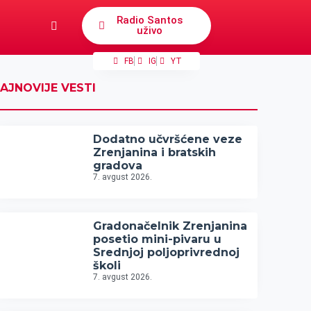
Radio Santos
uživo
FB
IG
YT
AJNOVIJE VESTI
Dodatno učvršćene veze
Zrenjanina i bratskih
gradova
7. avgust 2026.
Gradonačelnik Zrenjanina
posetio mini-pivaru u
Srednjoj poljoprivrednoj
školi
7. avgust 2026.