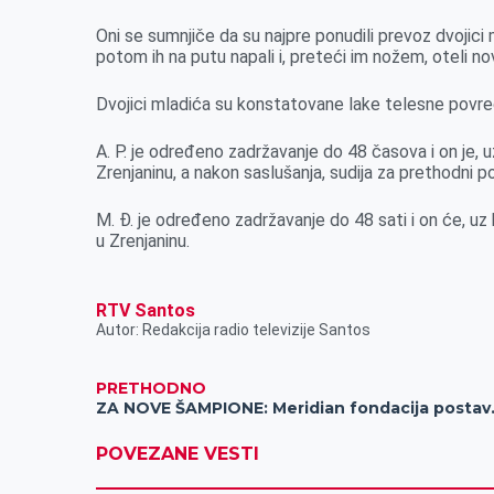
k
e
n
p
Oni se sumnjiče da su najpre ponudili prevoz dvojici 
r
potom ih na putu napali i, preteći im nožem, oteli no
Dvojici mladića su konstatovane lake telesne povre
A. P. je određeno zadržavanje do 48 časova i on je, 
Zrenjaninu, a nakon saslušanja, sudija za prethodni 
M. Đ. je određeno zadržavanje do 48 sati i on će, uz
u Zrenjaninu.
RTV Santos
Autor: Redakcija radio televizije Santos
PRETHODNO
ZA NOVE ŠAMPIONE: Mer
POVEZANE VESTI