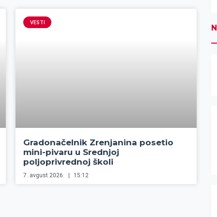
VESTI
N
Gradonačelnik Zrenjanina posetio
mini-pivaru u Srednjoj
poljoprivrednoj školi
7. avgust 2026.
15:12