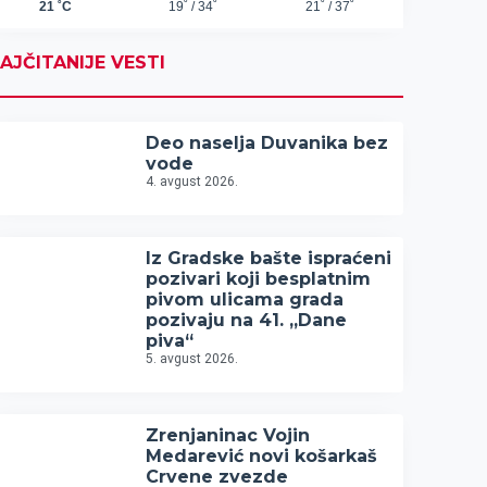
AJČITANIJE VESTI
Deo naselja Duvanika bez
vode
4. avgust 2026.
Iz Gradske bašte ispraćeni
pozivari koji besplatnim
pivom ulicama grada
pozivaju na 41. „Dane
piva“
5. avgust 2026.
Zrenjaninac Vojin
Medarević novi košarkaš
Crvene zvezde