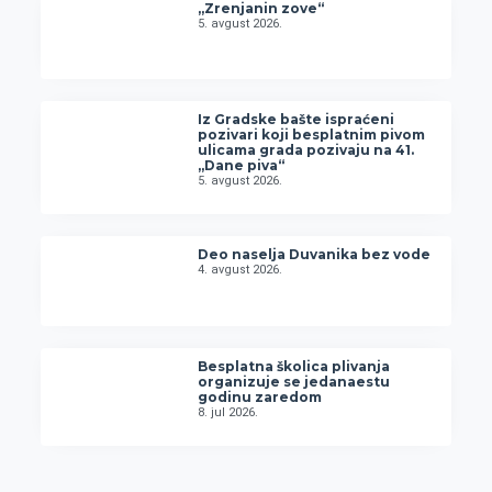
„Zrenjanin zove“
5. avgust 2026.
Iz Gradske bašte ispraćeni
pozivari koji besplatnim pivom
ulicama grada pozivaju na 41.
„Dane piva“
5. avgust 2026.
Deo naselja Duvanika bez vode
4. avgust 2026.
Besplatna školica plivanja
organizuje se jedanaestu
godinu zaredom
8. jul 2026.