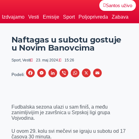
Santos uživo
Izdvajamo
Vesti
Emisije
Sport
Poljoprivreda
Zabava
Naftagas u subotu gostuje
u Novim Banovcima
Sport
,
Vesti
23. maj 2024.
15:26
F
M
L
V
W
X
E
Podeli:
a
e
i
i
h
m
c
s
n
b
a
a
e
s
k
e
t
i
Fudbalska sezona ulazi u sam finiš, a među
b
e
e
r
s
l
zanimljivijim je završnica u Srpskoj ligi grupa
o
n
d
A
Vojvodina.
o
g
I
p
U ovom 29. kolu svi mečevi se igraju u subotu od 17
k
e
n
p
časova 30 minuta.