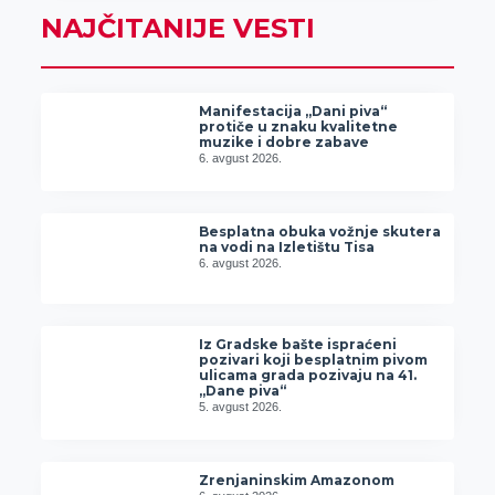
NAJČITANIJE VESTI
Manifestacija „Dani piva“
protiče u znaku kvalitetne
muzike i dobre zabave
6. avgust 2026.
Besplatna obuka vožnje skutera
na vodi na Izletištu Tisa
6. avgust 2026.
Iz Gradske bašte ispraćeni
pozivari koji besplatnim pivom
ulicama grada pozivaju na 41.
„Dane piva“
5. avgust 2026.
Zrenjaninskim Amazonom