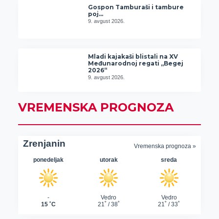
Gospon Tamburaši i tambure
poj…
9. avgust 2026.
Mladi kajakaši blistali na XV
Međunarodnoj regati „Begej
2026“
9. avgust 2026.
VREMENSKA PROGNOZA