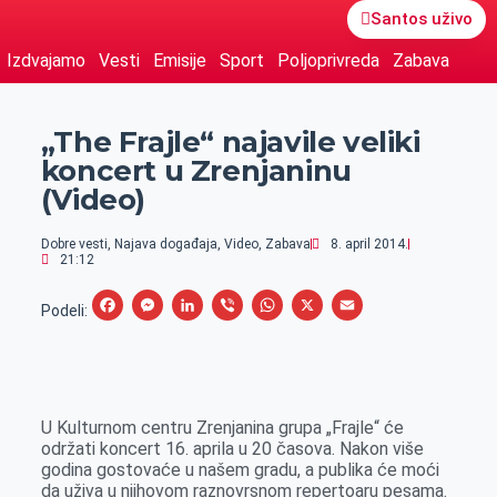
Santos uživo
Izdvajamo
Vesti
Emisije
Sport
Poljoprivreda
Zabava
„The Frajle“ najavile veliki
koncert u Zrenjaninu
(Video)
Dobre vesti
,
Najava događaja
,
Video
,
Zabava
8. april 2014.
21:12
F
M
L
V
W
X
E
Podeli:
a
e
i
i
h
m
c
s
n
b
a
a
e
s
k
e
t
i
U Kulturnom centru Zrenjanina grupa „Frajle“ će
b
e
e
r
s
l
održati koncert 16. aprila u 20 časova. Nakon više
o
n
d
A
godina gostovaće u našem gradu, a publika će moći
da uživa u njihovom raznovrsnom repertoaru pesama.
o
g
I
p