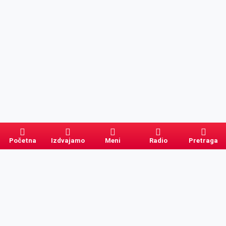
Početna
Izdvajamo
Meni
Radio
Pretraga
Pretraga
Kategorije