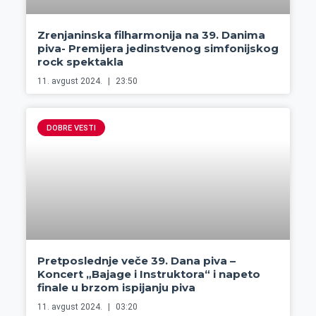
Zrenjaninska filharmonija na 39. Danima
piva- Premijera jedinstvenog simfonijskog
rock spektakla
11. avgust 2024.
23:50
DOBRE VESTI
Pretposlednje veče 39. Dana piva –
Koncert „Bajage i Instruktora“ i napeto
finale u brzom ispijanju piva
11. avgust 2024.
03:20