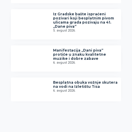
Iz Gradske bašte ispraćeni
pozivari koji besplatnim pivom
ulicama grada pozivaju na 41.
„Dane piva“
5. avgust 2026.
Manifestacija „Dani piva“
protiče u znaku kvalitetne
muzike i dobre zabave
6. avgust 2026.
Besplatna obuka vožnje skutera
na vodi na Izletištu Tisa
6. avgust 2026.