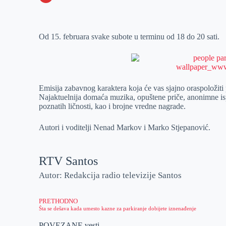
o
n
e
e
a
E
k
g
d
r
t
m
Od 15. februara svake subote u terminu od 18 do 20 sati.
e
I
s
a
r
n
A
i
p
l
p
Emisija zabavnog karaktera koja će vas sjajno oraspoložiti 
Najaktuelnija domaća muzika, opuštene priče, anonimne isp
poznatih ličnosti, kao i brojne vredne nagrade.
Autori i voditelji Nenad Markov i Marko Stjepanović.
RTV Santos
Autor: Redakcija radio televizije Santos
PRETHODNO
Šta se dešava kada umesto kazne za parkiranje dobijete iznenađenje
POVEZANE vesti