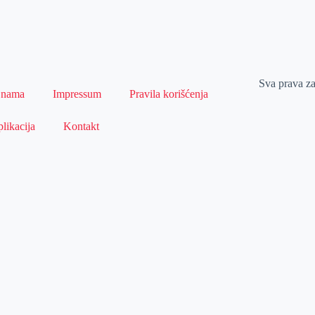
Sva prava z
 nama
Impressum
Pravila korišćenja
likacija
Kontakt
Naslovna