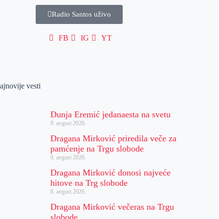
Radio Santos uživo
FB
IG
YT
ajnovije vesti
Dunja Eremić jedanaesta na svetu
9. avgust 2026.
Dragana Mirković priredila veče za
pamćenje na Trgu slobode
9. avgust 2026.
Dragana Mirković donosi najveće
hitove na Trg slobode
8. avgust 2026.
Dragana Mirković večeras na Trgu
slobode