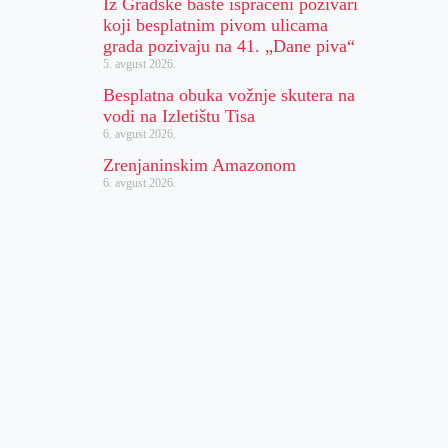
Iz Gradske bašte ispraćeni pozivari
koji besplatnim pivom ulicama
grada pozivaju na 41. „Dane piva“
5. avgust 2026.
Besplatna obuka vožnje skutera na
vodi na Izletištu Tisa
6. avgust 2026.
Zrenjaninskim Amazonom
6. avgust 2026.