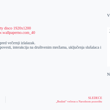
V
pred večernji izlalazak.
ovesti, interakcija na društvenim mrežama, uključenja slušalaca i
Na
SLEDEĆE
„Realisti“ večeras u Narodnom pozorištu