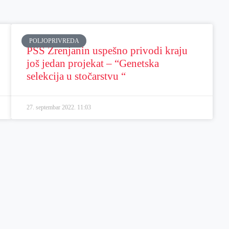
POLJOPRIVREDA
PSS Zrenjanin uspešno privodi kraju
još jedan projekat – “Genetska
selekcija u stočarstvu “
27. septembar 2022.
11:03