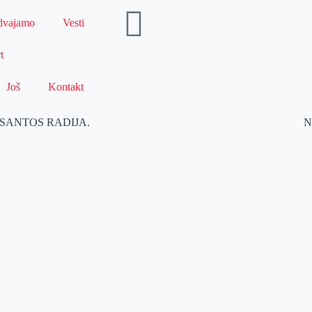
dvajamo
Vesti
t
Još
Kontakt
ma SANTOS RADIJA.
N