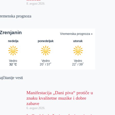
8. avgust 2026.
remenska prognoza
jčitanije vesti
Manifestacija „Dani piva“ protiče u
znaku kvalitetne muzike i dobre
zabave
6. avgust 2026.