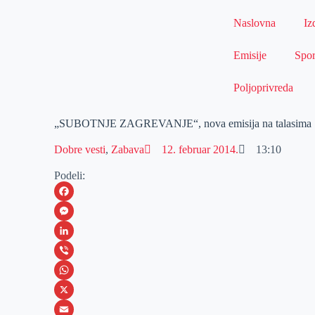
Naslovna
Iz
Emisije
Spor
Poljoprivreda
„SUBOTNJE ZAGREVANJE“, nova emisija na talasi
Dobre vesti
,
Zabava
12. februar 2014.
13:10
Podeli:
F
a
M
c
e
L
e
s
i
V
b
s
n
i
W
o
e
k
b
h
X