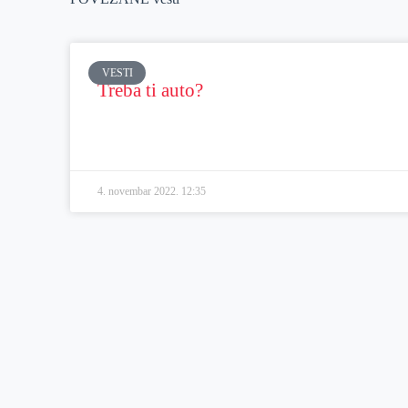
VESTI
Treba ti auto?
4. novembar 2022.
12:35