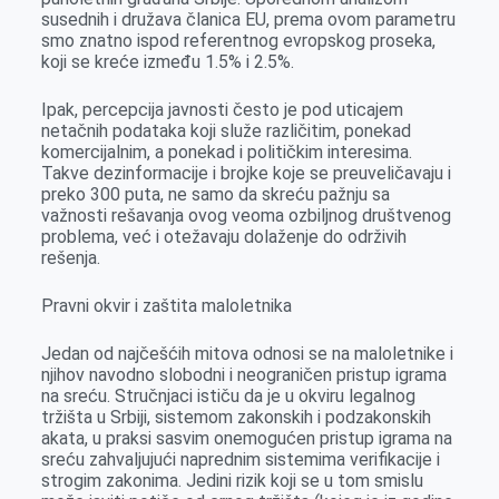
susednih i družava članica EU, prema ovom parametru
smo znatno ispod referentnog evropskog proseka,
koji se kreće između 1.5% i 2.5%.
Ipak, percepcija javnosti često je pod uticajem
netačnih podataka koji služe različitim, ponekad
komercijalnim, a ponekad i političkim interesima.
Takve dezinformacije i brojke koje se preuveličavaju i
preko 300 puta, ne samo da skreću pažnju sa
važnosti rešavanja ovog veoma ozbiljnog društvenog
problema, već i otežavaju dolaženje do održivih
rešenja.
Pravni okvir i zaštita maloletnika
Jedan od najčešćih mitova odnosi se na maloletnike i
njihov navodno slobodni i neograničen pristup igrama
na sreću. Stručnjaci ističu da je u okviru legalnog
tržišta u Srbiji, sistemom zakonskih i podzakonskih
akata, u praksi sasvim onemogućen pristup igrama na
sreću zahvaljujući naprednim sistemima verifikacije i
strogim zakonima. Jedini rizik koji se u tom smislu