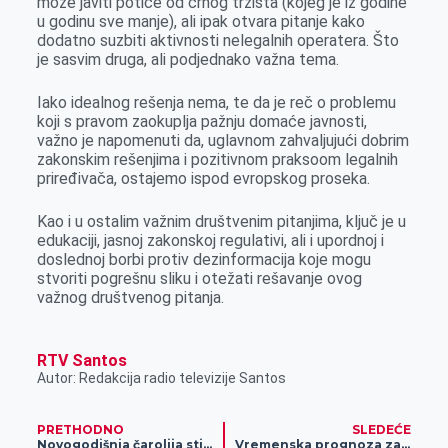
može javiti potiče od crnog tržišta (kojeg je iz godine
u godinu sve manje), ali ipak otvara pitanje kako
dodatno suzbiti aktivnosti nelegalnih operatera. Što
je sasvim druga, ali podjednako važna tema.
Iako idealnog rešenja nema, te da je reč o problemu
koji s pravom zaokuplja pažnju domaće javnosti,
važno je napomenuti da, uglavnom zahvaljujući dobrim
zakonskim rešenjima i pozitivnom praksoom legalnih
priređivača, ostajemo ispod evropskog proseka.
Kao i u ostalim važnim društvenim pitanjima, ključ je u
edukaciji, jasnoj zakonskoj regulativi, ali i upordnoj i
doslednoj borbi protiv dezinformacija koje mogu
stvoriti pogrešnu sliku i otežati rešavanje ovog
važnog društvenog pitanja.
RTV Santos
Autor: Redakcija radio televizije Santos
PRETHODNO
SLEDEĆE
Novogodišnja čarolija stiže u Zrenjanin!
Vremenska prognoza za 16.12.2024.