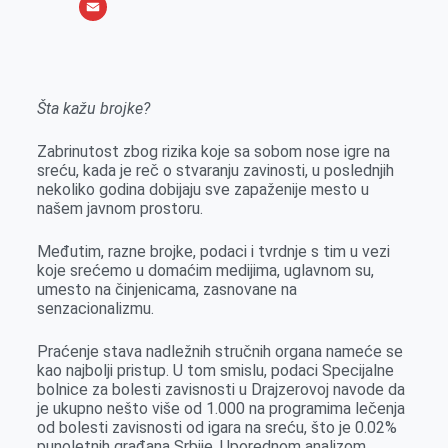
o
e
k
b
h
X
o
n
e
e
a
E
k
g
d
r
t
m
e
I
s
a
Šta kažu brojke?
r
n
A
i
p
l
Zabrinutost zbog rizika koje sa sobom nose igre na
sreću, kada je reč o stvaranju zavinosti, u poslednjih
p
nekoliko godina dobijaju sve zapaženije mesto u
našem javnom prostoru.
Međutim, razne brojke, podaci i tvrdnje s tim u vezi
koje srećemo u domaćim medijima, uglavnom su,
umesto na činjenicama, zasnovane na
senzacionalizmu.
Praćenje stava nadležnih stručnih organa nameće se
kao najbolji pristup. U tom smislu, podaci Specijalne
bolnice za bolesti zavisnosti u Drajzerovoj navode da
je ukupno nešto više od 1.000 na programima lečenja
od bolesti zavisnosti od igara na sreću, što je 0.02%
punoletnih građana Srbije. Uporednom analizom