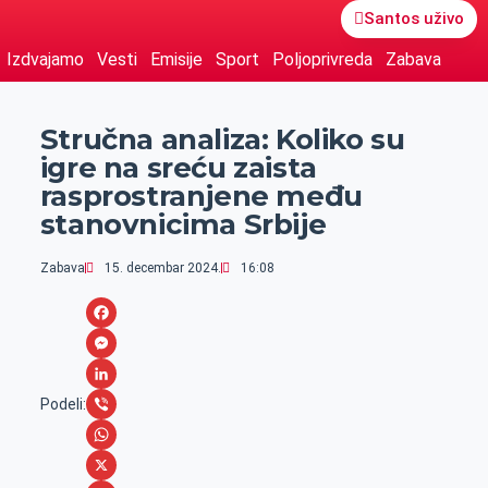
Santos uživo
Izdvajamo
Vesti
Emisije
Sport
Poljoprivreda
Zabava
Stručna analiza: Koliko su
igre na sreću zaista
rasprostranjene među
stanovnicima Srbije
Zabava
15. decembar 2024.
16:08
F
a
M
c
e
L
Podeli:
e
s
i
V
b
s
n
i
W