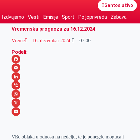
Santos uživo
Izdvajamo
Vesti
Emisije
Sport
Poljoprivreda
Zabava
Vremenska prognoza za 16.12.2024.
Vreme
16. decembar 2024.
07:00
Podeli:
F
a
M
c
e
L
e
s
i
V
b
s
n
i
W
o
e
k
b
h
X
o
n
e
e
a
E
k
g
d
r
t
m
Više oblaka u odnosu na nedelju, te je ponegde moguća i
e
I
s
a