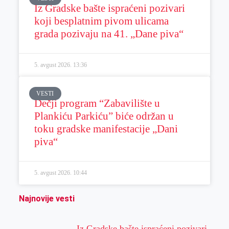
Iz Gradske bašte ispraćeni pozivari
koji besplatnim pivom ulicama
grada pozivaju na 41. „Dane piva“
5. avgust 2026.
13:36
VESTI
Dečji program “Zabavilište u
Plankiću Parkiću” biće održan u
toku gradske manifestacije „Dani
piva“
5. avgust 2026.
10:44
Najnovije vesti
Iz Gradske bašte ispraćeni pozivari