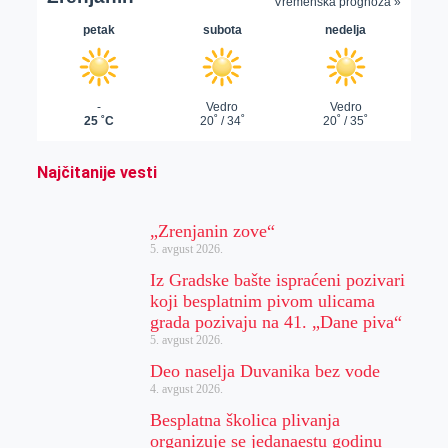
Najčitanije vesti
„Zrenjanin zove“
5. avgust 2026.
Iz Gradske bašte ispraćeni pozivari
koji besplatnim pivom ulicama
grada pozivaju na 41. „Dane piva“
5. avgust 2026.
Deo naselja Duvanika bez vode
4. avgust 2026.
Besplatna školica plivanja
organizuje se jedanaestu godinu