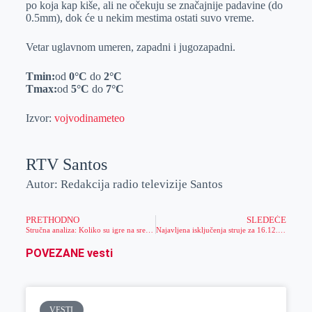
po koja kap kiše, ali ne očekuju se značajnije padavine (do
r
n
A
i
0.5mm), dok će u nekim mestima ostati suvo vreme.
p
l
Vetar uglavnom umeren, zapadni i jugozapadni.
p
Tmin:
od
0
°C
do
2
°C
Tmax:
od
5
°C
do
7
°C
Izvor:
vojvodinameteo
RTV Santos
Autor: Redakcija radio televizije Santos
PRETHODNO
SLEDEĆE
Stručna analiza: Koliko su igre na sreću zaista rasprostranjene među stanovnicima Srbije
Najavljena isključenja struje za 16.12.2024.
POVEZANE vesti
VESTI