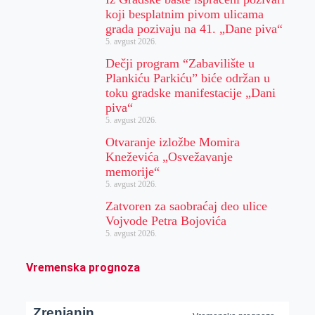
koji besplatnim pivom ulicama
grada pozivaju na 41. „Dane piva“
5. avgust 2026.
Dečji program “Zabavilište u
Plankiću Parkiću” biće održan u
toku gradske manifestacije „Dani
piva“
5. avgust 2026.
Otvaranje izložbe Momira
Kneževića „Osvežavanje
memorije“
5. avgust 2026.
Zatvoren za saobraćaj deo ulice
Vojvode Petra Bojovića
5. avgust 2026.
Vremenska prognoza