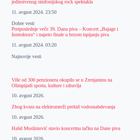
jedinstvenog simfonijskog rock spektakla
11. avgust 2024.
23:50
Dobre vesti
Pretposlednje veče 39. Dana piva – Koncert „Bajage i
Instruktora“ i napeto finale u brzom ispijanju piva
11. avgust 2024.
03:20
Najnovije vesti
Više od 300 penzionera okupilo se u Zrenjaninu na
Olimpijadi sporta, kulture i zdravlja
10. avgust 2026.
Zbog kvara na elektromreži prekid vodosnabdevanja
10. avgust 2026.
Halid Muslimović stavio koncertnu tačku na Dane piva
10. avgust 2026.