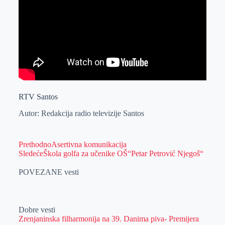
RTV Santos
Autor: Redakcija radio televizije Santos
Prethodno
Asertivna komunikacija
Sledeće
Škola golfa za učenike OŠ“Petar Petrović Njegoš“
POVEZANE vesti
Dobre vesti
Zrenjaninska filharmonija na 39. Danima piva- Premijera