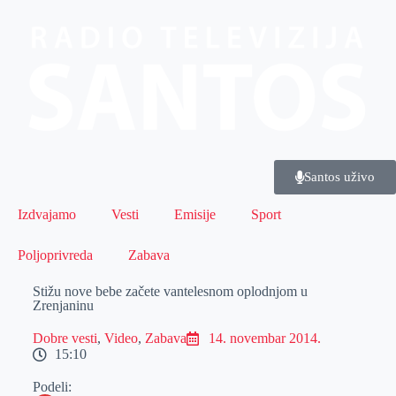
Santos uživo
Izdvajamo
Vesti
Emisije
Sport
Poljoprivreda
Zabava
Stižu nove bebe začete vantelesnom oplodnjom u
Zrenjaninu
Dobre vesti
,
Video
,
Zabava
14. novembar 2014.
15:10
Podeli: