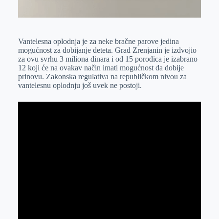
Vantelesna oplodnja je za neke bračne parove jedina
mogućnost za dobijanje deteta. Grad Zrenjanin je izdvojio
za ovu svrhu 3 miliona dinara i od 15 porodica je izabrano
12 koji će na ovakav način imati mogućnost da dobije
prinovu. Zakonska regulativa na republičkom nivou za
vantelesnu oplodnju još uvek ne postoji.