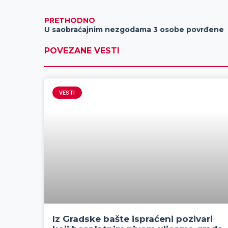
PRETHODNO
U saobraćajnim nezgodama 3 osobe povrđene
POVEZANE VESTI
VESTI
Iz Gradske bašte ispraćeni pozivari