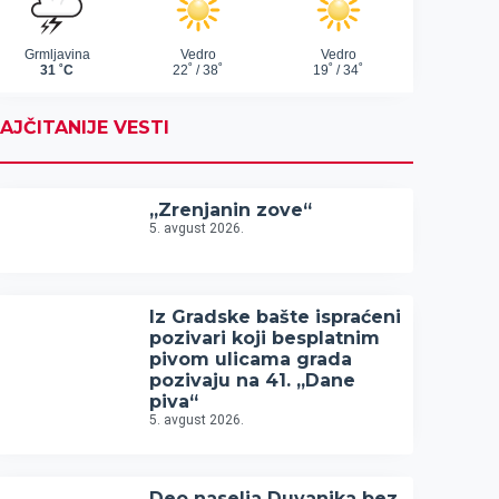
AJČITANIJE VESTI
„Zrenjanin zove“
5. avgust 2026.
Iz Gradske bašte ispraćeni
pozivari koji besplatnim
pivom ulicama grada
pozivaju na 41. „Dane
piva“
5. avgust 2026.
Deo naselja Duvanika bez