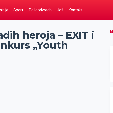
isije
Sport
Poljoprivreda
Još
Kontakt
adih heroja – EXIT i
N
onkurs „Youth