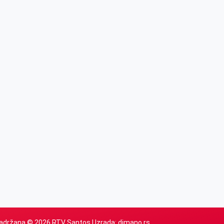
adržana © 2026 RTV Santos | Izrada:
dimano.rs