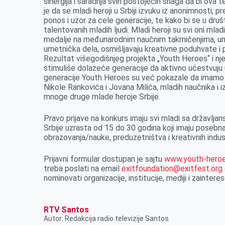
sinergija i saradnja svih postojećih snaga da bi ova 
je da se mladi heroji u Srbiji izvuku iz anonimnosti, p
ponos i uzor za cele generacije
, te kako bi se u druš
talentovanih mladih ljudi.
Mladi heroji
su svi oni mladi 
medalje na međunarodnim naučnim takmičenjima, unap
umetnička dela, osmišljavaju kreativne poduhvate 
Rezultat višegodišnjeg projekta „Youth Heroes“ i n
stimuliše dolazeće generacije da aktivno učestvuju u
generacije Youth Heroes su već pokazale da imamo 
Nikole Rankovića i Jovana Milića, mladih naučnika i i
mnoge druge mlade heroje Srbije.
Pravo prijave
na konkurs
imaju svi mladi sa državljan
Srbije uzrasta od 15 do 30 godina koji imaju posebna
obrazovanja/nauke, preduzetništva i kreativnih indus
Prijavni formular dostupan je sajtu
www.youth-heroe
treba poslati na email
exitfoundation@exitfest.org
nominovati organizacije, institucije, mediji i
z
ainteres
RTV Santos
Autor: Redakcija radio televizije Santos