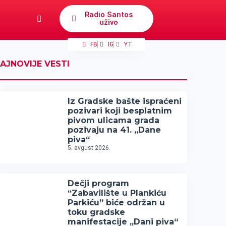
Radio Santos
uživo
FB
IG
YT
AJNOVIJE VESTI
Iz Gradske bašte ispraćeni
pozivari koji besplatnim
pivom ulicama grada
pozivaju na 41. „Dane
piva“
5. avgust 2026.
Dečji program
“Zabavilište u Plankiću
Parkiću” biće održan u
toku gradske
manifestacije „Dani piva“