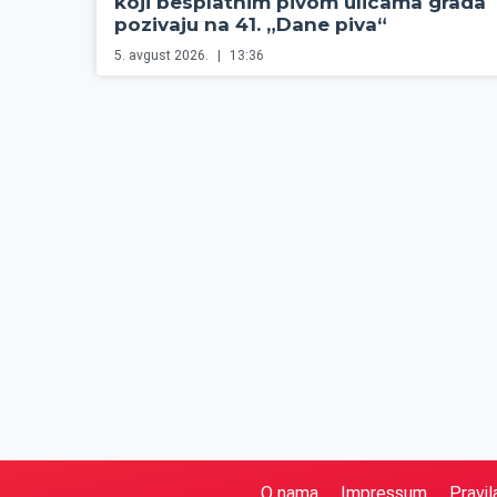
koji besplatnim pivom ulicama grada
pozivaju na 41. „Dane piva“
5. avgust 2026.
13:36
O nama
Impressum
Pravil