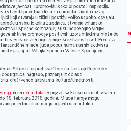
tema postala prioritet u društvu. Želja pokretača konkursa
redstave javnosti i promovišu kako bi postali inspiracija,
tvu stvorila povoljna klima za normalan život i razvoj
ljudi koji stvaraju u tišini i postižu velike uspehe, osvajaju
ređuju svoju lokalnu zajednicu, stvaraju vrhunska
i pokreću uspešne kompanije,
ali
su nedovoljno vidljivi.
N
jegove aktivne promocije pozitivnih uzora mladima, može da
 društvu koje vrednuje znanje, kreativnost i rad.
Prve dve
fantastične mlade ljude poput humanitarnih aktivista
zumitelja poput Mihajla Sporića i Valerije Spasojević
,
i
stvom Srbije ili sa prebivalištem na teritoriji Republike
 dostignuća, nagrade, priznanja iz oblasti
trija, društvenog aktivizma, kulture/umetnosti.
s.org
il
i na
ovom linku
, a prijave sa konkursnim obrascem
do
18
. februara 2018. godine. Mlade heroje mogu
ovani pojedinci ili se mogu prijaviti samostalno.