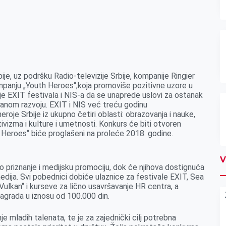
ije
, uz podršku Radio-televizije Srbije, kompanije Ringier
mpanju „Youth Heroes“,
k
oja promoviše pozitivne uzore u
je EXIT
festivala
i NIS-a da se unaprede uslovi za ostanak
zanom razvoju.
EXIT
i NIS već treću godinu
oje Srbije iz ukupno četiri oblasti: obrazovanja i nauke,
tivizma i kulture i umetnosti.
Konkurs će biti otvoren
th Heroes“ biće proglašeni
na proleće
2018. godine.
V
no
priznanje i medijsku promociju, dok će njihova dostignuća
medija.
Svi pobednici dobiće ulaznice za
festivale EXIT, Sea
Vulkan“ i
kurseve za lično usavršavanje HR centra, a
nagrada u iznosu od 100.000 din.
nje mladih talenata, te je za zajednički cilj potrebna