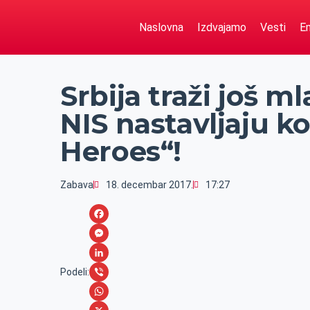
Naslovna
Izdvajamo
Vesti
Em
Srbija traži još ml
NIS nastavljaju k
Heroes“!
Zabava
18. decembar 2017.
17:27
F
a
M
c
e
L
Podeli:
e
s
i
V