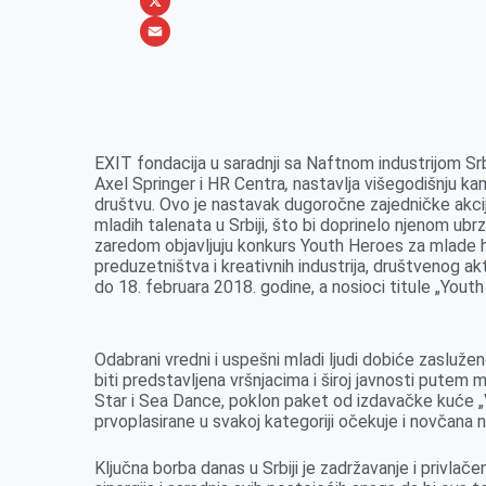
b
s
n
i
W
o
e
k
b
h
X
o
n
e
e
a
E
k
g
d
r
t
m
e
I
s
a
r
n
A
i
EXIT fondacija u saradnji sa Naftnom industrijom Srb
Axel Springer i HR Centra
p
l
,
nastavlja višegodišnju ka
društvu. Ovo je
nastavak
dugoročne zajedničke akci
p
mladih talenata u Srbiji
,
što bi doprinelo njenom ubr
zaredom
objavljuju konkurs Youth Heroes za mlade her
preduzetništva i kreativnih industrija, društvenog ak
do
18
. februara 2018. godine, a nosioci titule „You
Odabrani vredni i uspešni mladi ljudi dobiće
zasluže
biti predstavljena vršnjacima i široj javnosti putem 
Star i Sea Dance
,
poklon paket od izdavačke kuće „
prvoplasirane u svakoj kategoriji očekuje i novčana 
Ključna borba danas u Srbiji je zadržavanje i privlače