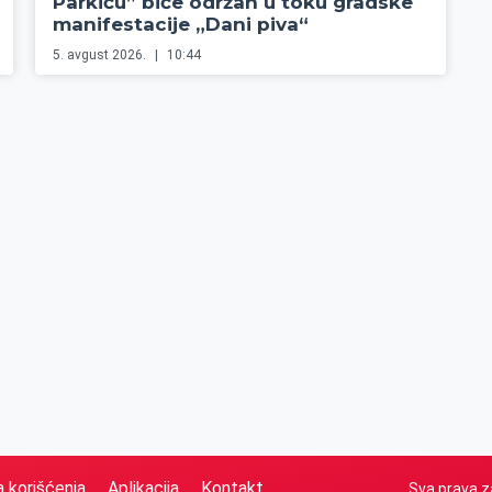
Parkiću” biće održan u toku gradske
manifestacije „Dani piva“
5. avgust 2026.
10:44
a korišćenja
Aplikacija
Kontakt
Sva prava z