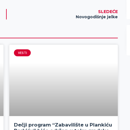
SLEDEĆE
Novogodišnje jelke
VESTI
Dečji program “Zabavilište u Plankiću