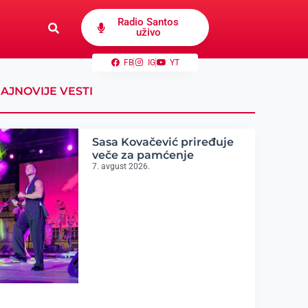
Radio Santos
uživo
FB
IG
YT
AJNOVIJE VESTI
Sasa Kovačević priređuje
veče za pamćenje
7. avgust 2026.