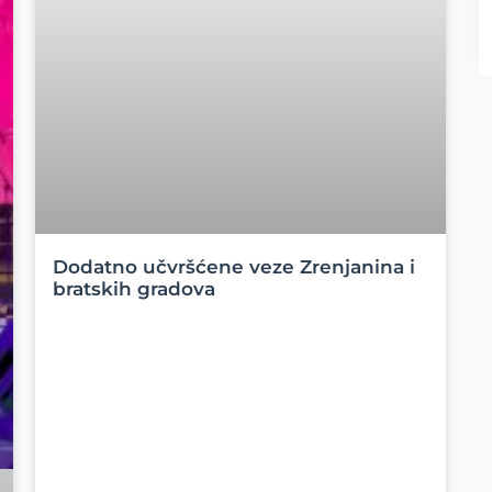
Dodatno učvršćene veze Zrenjanina i
bratskih gradova