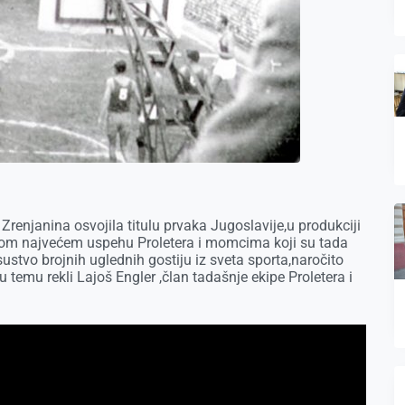
renjanina osvojila titulu prvaka Jugoslavije,u produkciji
 ovom najvećem uspehu Proletera i momcima koji su tada
sustvo brojnih uglednih gostiju iz sveta sporta,naročito
 temu rekli Lajoš Engler ,član tadašnje ekipe Proletera i