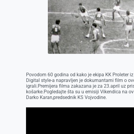
r
Povodom 60 godina od kako je ekipa KK Proleter iz Z
Digital style-a napravljen je dokumantarni film o
igrali.Premijera filma zakazana je za 23.april uz pri
košarke.Pogledajte šta su u emisiji Vikendica na ovu
Darko Karan,predsednik KS Vojvodine.