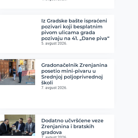
Iz Gradske bašte ispraćeni
pozivari koji besplatnim
pivom ulicama grada
pozivaju na 41. „Dane piva“
5. avgust 2026.
Gradonačelnik Zrenjanina
posetio mini-pivaru u
Srednjoj poljoprivrednoj
školi
7. avgust 2026.
Dodatno učvršćene veze
Zrenjanina i bratskih
gradova
7. avgust 2026.