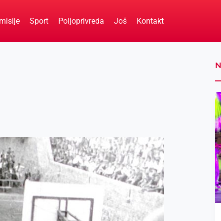
misije
Sport
Poljoprivreda
Još
Kontakt
N