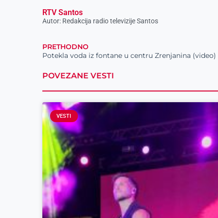
RTV Santos
Autor: Redakcija radio televizije Santos
PRETHODNO
Potekla voda iz fontane u centru Zrenjanina (video)
POVEZANE VESTI
VESTI