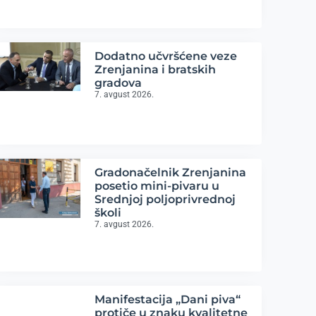
Dodatno učvršćene veze
Zrenjanina i bratskih
gradova
7. avgust 2026.
Gradonačelnik Zrenjanina
posetio mini-pivaru u
Srednjoj poljoprivrednoj
školi
7. avgust 2026.
Manifestacija „Dani piva“
protiče u znaku kvalitetne