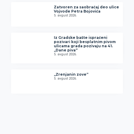
Zatvoren za saobraćaj deo ulice
Vojvode Petra Bojovića
5. avgust 2026.
Iz Gradske bašte ispraćeni
pozivari koji besplatnim pivom
ulicama grada pozivaju na 41.
„Dane piva“
5. avgust 2026.
„Zrenjanin zove“
5. avgust 2026.