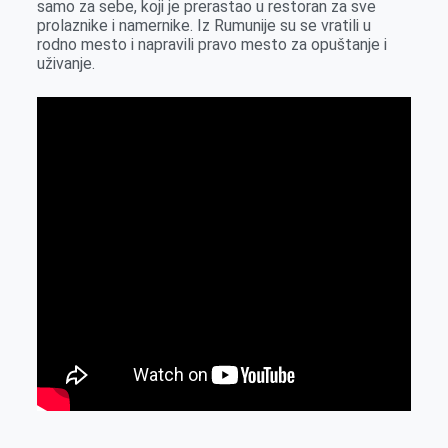
samo za sebe, koji je prerastao u restoran za sve
o
g
I
p
prolaznike i namernike. Iz Rumunije su se vratili u
k
e
n
p
rodno mesto i napravili pravo mesto za opuštanje i
uživanje.
r