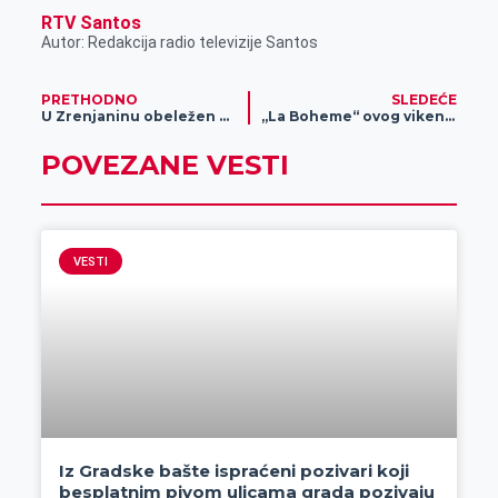
RTV Santos
Autor: Redakcija radio televizije Santos
PRETHODNO
SLEDEĆE
U Zrenjaninu obeležen Dan vojnih veterana
„La Boheme“ ovog vikenda u NP Toša Jovanović
POVEZANE VESTI
VESTI
Iz Gradske bašte ispraćeni pozivari koji
besplatnim pivom ulicama grada pozivaju