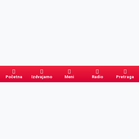
Početna
Izdvajamo
Meni
Radio
Pretraga
Pretraga
Kategorije