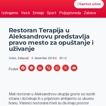
Santos uživo
Izdvajamo
Vesti
Emisije
Sport
Poljoprivreda
Zabava
Restoran Terapija u
Aleksandrovu predstavlja
pravo mesto za opuštanje i
uživanje
Video
,
Zabava
5. decembar 2018.
00:12
F
M
L
V
W
X
E
Podeli:
a
e
i
i
h
m
c
s
n
b
a
a
e
s
k
e
t
i
Mali restoran u Aleksandrovu okuplja goste sa raznih
b
e
e
r
s
l
strana i dočekuje ih u prijatnom ambijentu uz ukusnu
o
n
d
A
hranu. Vlasnici restorana hteli su da imaju prostor