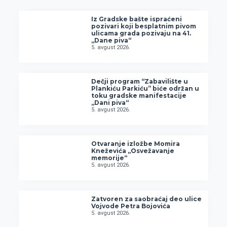
Iz Gradske bašte ispraćeni
pozivari koji besplatnim pivom
ulicama grada pozivaju na 41.
„Dane piva“
5. avgust 2026.
Dečji program “Zabavilište u
Plankiću Parkiću” biće održan u
toku gradske manifestacije
„Dani piva“
5. avgust 2026.
Otvaranje izložbe Momira
Kneževića „Osvežavanje
memorije“
5. avgust 2026.
Zatvoren za saobraćaj deo ulice
Vojvode Petra Bojovića
5. avgust 2026.