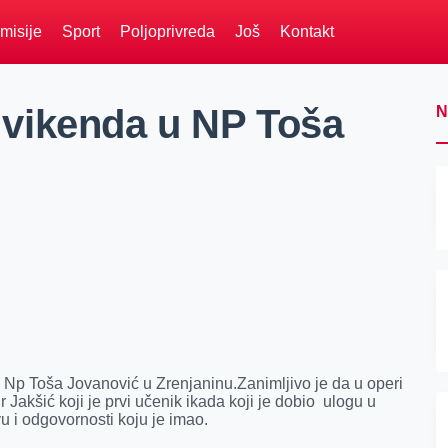
misije
Sport
Poljoprivreda
Još
Kontakt
vikenda u NP Toša
N
Np Toša Jovanović u Zrenjaninu.Zanimljivo je da u operi
Jakšić koji je prvi učenik ikada koji je dobio ulogu u
vu i odgovornosti koju je imao.