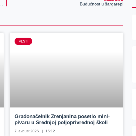
leksandrovu predstavlja pravo mesto za opuštanje i uživanje
Budućnost u šargarepi
VESTI
Gradonačelnik Zrenjanina posetio mini-
pivaru u Srednjoj poljoprivrednoj školi
7. avgust 2026.
15:12