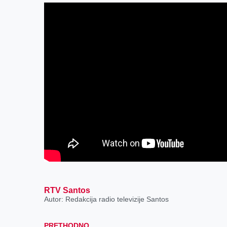
k
e
n
p
r
RTV Santos
Autor: Redakcija radio televizije Santos
PRETHODNO