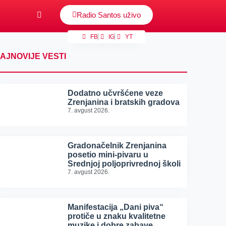
Radio Santos uživo
FB
IG
YT
AJNOVIJE VESTI
Dodatno učvršćene veze
Zrenjanina i bratskih gradova
7. avgust 2026.
Gradonačelnik Zrenjanina
posetio mini-pivaru u
Srednjoj poljoprivrednoj školi
7. avgust 2026.
Manifestacija „Dani piva“
protiče u znaku kvalitetne
muzike i dobre zabave