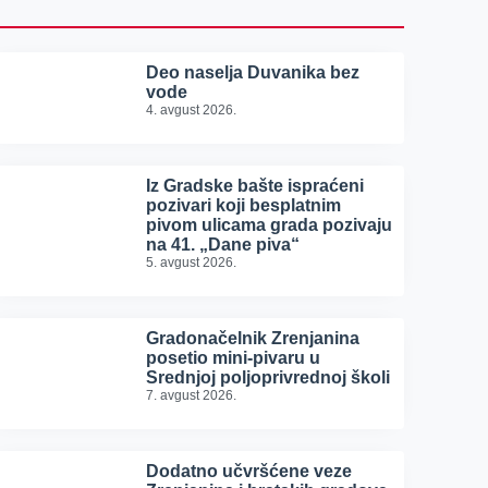
Deo naselja Duvanika bez
vode
4. avgust 2026.
Iz Gradske bašte ispraćeni
pozivari koji besplatnim
pivom ulicama grada pozivaju
na 41. „Dane piva“
5. avgust 2026.
Gradonačelnik Zrenjanina
posetio mini-pivaru u
Srednjoj poljoprivrednoj školi
7. avgust 2026.
Dodatno učvršćene veze