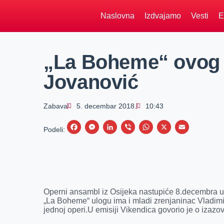
Naslovna
Izdvajamo
Vesti
E
„La Boheme“ ovog 
Jovanović
Zabava
5. decembar 2018.
10:43
F
M
L
V
W
X
E
Podeli:
a
e
i
i
h
m
c
s
n
b
a
a
e
s
k
e
t
i
b
e
e
r
s
l
Operni ansambl iz Osijeka nastupiće 8.decembra u 
o
n
d
A
„La Boheme“ ulogu ima i mladi zrenjaninac Vladimir 
jednoj operi.U emisiji Vikendica govorio je o izazo
o
g
I
p