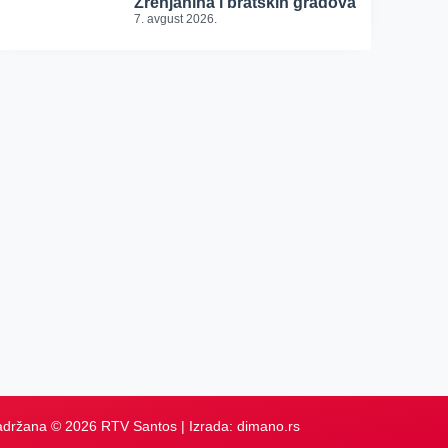
Zrenjanina i bratskih gradova
7. avgust 2026.
adržana © 2026 RTV Santos | Izrada:
dimano.rs