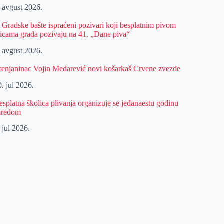
. avgust 2026.
z Gradske bašte ispraćeni pozivari koji besplatnim pivom
licama grada pozivaju na 41. „Dane piva“
. avgust 2026.
renjaninac Vojin Medarević novi košarkaš Crvene zvezde
. jul 2026.
esplatna školica plivanja organizuje se jedanaestu godinu
aredom
 jul 2026.