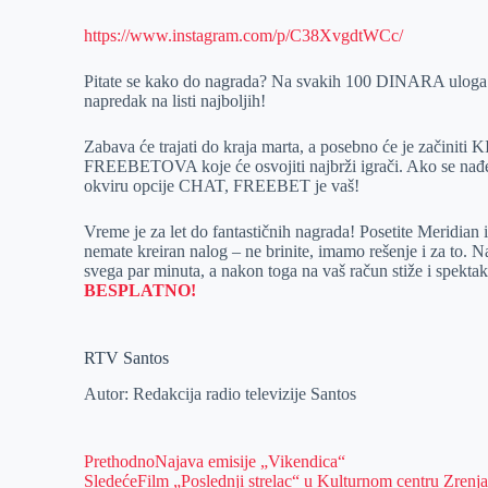
https://www.instagram.com/p/C38XvgdtWCc/
Pitate se kako do nagrada? Na svakih 100 DINARA uloga i
napredak na listi najboljih!
Zabava će trajati do kraja marta, a posebno će je zači
FREEBETOVA koje će osvojiti najbrži igrači. Ako se nađet
okviru opcije CHAT, FREEBET je vaš!
Vreme je za let do fantastičnih nagrada! Posetite Meridian
nemate kreiran nalog – ne brinite, imamo rešenje i za to. 
svega par minuta, a nakon toga na vaš račun stiže i spekt
BESPLATNO!
RTV Santos
Autor: Redakcija radio televizije Santos
Prethodno
Najava emisije „Vikendica“
Sledeće
Film „Poslednji strelac“ u Kulturnom centru Zrenj