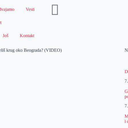
dvajamo
Vesti
t
Još
Kontakt
š krug oko Beograda? (VIDEO)
N
D
7
G
p
7
M
i