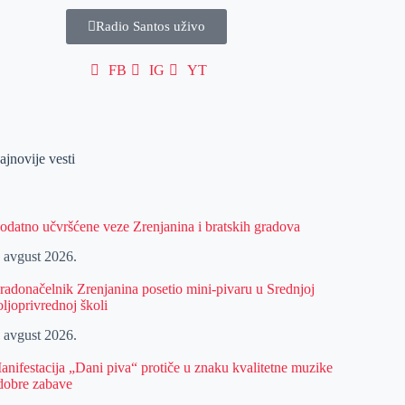
Radio Santos uživo
FB
IG
YT
ajnovije vesti
odatno učvršćene veze Zrenjanina i bratskih gradova
. avgust 2026.
radonačelnik Zrenjanina posetio mini-pivaru u Srednjoj
oljoprivrednoj školi
. avgust 2026.
anifestacija „Dani piva“ protiče u znaku kvalitetne muzike
 dobre zabave