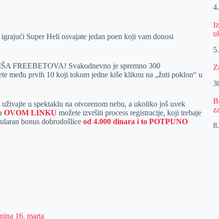
4
I
u
grajući Super Heli osvajate jedan poen koji vam donosi
5
niti KIŠA FREEBETOVA! Svakodnevno je spremno 300
Z
e među prvih 10 koji tokom jedne kiše kliknu na „žuti poklon“ u
30
B
 i uživajte u spektaklu na otvorenom nebu, a ukoliko još uvek
z
Na
OVOM LINKU
možete izvršiti process registracije, koji trebaje
akularan bonus dobrodošlice
od 4.000 dinara i to POTPUNO
8.
anina 16. marta