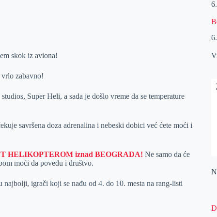
6
B
6
ndem skok iz aviona!
V
i vrlo zabavno!
studios, Super Heli, a sada je došlo vreme da se temperature
kuje savršena doza adrenalina i nebeski dobici već ćete moći i
T HELIKOPTEROM iznad BEOGRADA!
Ne samo da će
sobom moći da povedu i društvo.
Na
najbolji, igrači koji se nađu od 4. do 10. mesta na rang-listi
D