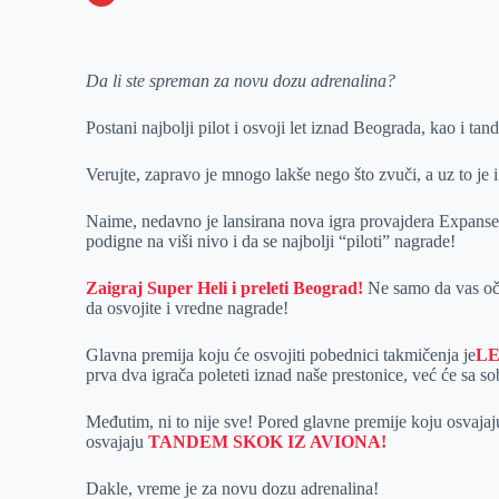
o
n
e
e
a
E
k
g
d
r
t
m
Da li ste spreman za novu dozu adrenalina?
e
I
s
a
r
n
A
i
Postani najbolji pilot i osvoji let iznad Beograda, kao i ta
p
l
Verujte, zapravo je mnogo lakše nego što zvuči, a uz to je 
p
Naime, nedavno je lansirana nova igra provajdera Expanse 
podigne na viši nivo i da se najbolji “piloti” nagrade!
Zaigraj Super Heli i preleti Beograd!
Ne samo da vas oče
da osvojite i vredne nagrade!
Glavna premija koju će osvojiti pobednici takmičenja je
LE
prva dva igrača poleteti iznad naše prestonice, već će sa 
Međutim, ni to nije sve! Pored glavne premije koju osvajaju 
osvajaju
TANDEM SKOK IZ AVIONA!
Dakle, vreme je za novu dozu adrenalina!