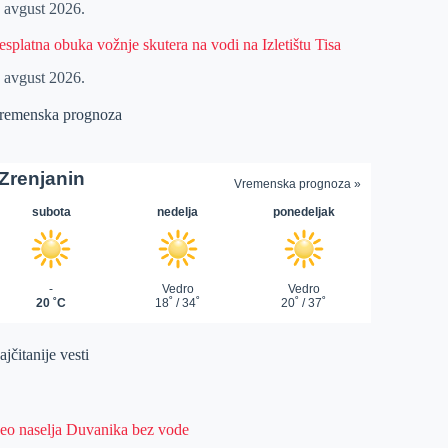
. avgust 2026.
esplatna obuka vožnje skutera na vodi na Izletištu Tisa
. avgust 2026.
remenska prognoza
jčitanije vesti
eo naselja Duvanika bez vode