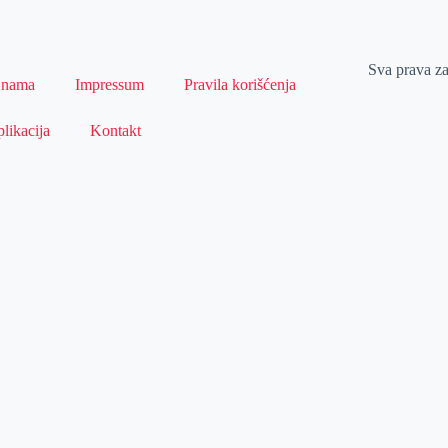
Sva prava z
 nama
Impressum
Pravila korišćenja
likacija
Kontakt
Naslovna
Izdvajamo