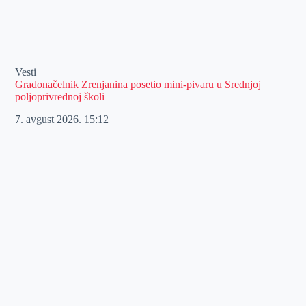
Vesti
Gradonačelnik Zrenjanina posetio mini-pivaru u Srednjoj
poljoprivrednoj školi
7. avgust 2026.
15:12