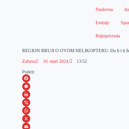
Naslovna
Iz
Emisije
Spor
Poljoprivreda
REGION BRUJI O OVOM HELIKOPTERU: Da li i ti želi
Zabava
10. mart 2024.
13:52
Podeli:
F
a
M
c
e
L
e
s
i
V
b
s
n
i
W
o
e
k
b
h
X