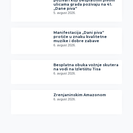
pozivari koji besplatnim pivom
ulicama grada pozivaju na 41.
„Dane piva“
5. avgust 2026.
Manifestacija „Dani piva“
protiče u znaku kvalitetne
muzike i dobre zabave
6. avgust 2026.
Besplatna obuka vožnje skutera
na vodi na Izletištu Tisa
6. avgust 2026.
Zrenjaninskim Amazonom
6. avgust 2026.