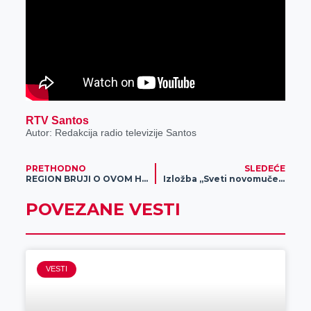
RTV Santos
Autor: Redakcija radio televizije Santos
PRETHODNO
SLEDEĆE
REGION BRUJI O OVOM HELIKOPTERU: Da li i ti želiš krug oko Beograda? (VIDEO)
Izložba „Sveti novomučenici jasenovački u svetlosti Vaskrsenja“ u Zrenjaninu
POVEZANE VESTI
VESTI