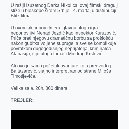
k
e
n
p
U režiji izuzetnog Darka Nikolića, ovaj filmski dragulj
stiže u bioskope širom Srbije 14. marta, u distribuciji
r
Blitz filma.
U ovom akcionom trileru, glavnu ulogu igra
neponovljivi Nenad Jezdić kao inspektor Kuruzović.
Priča prati njegovu dramatičnu borbu sa prošlošću
nakon gubitka voljene supruge, a sve se komplikuje
povratkom dugogodišnjeg neprijatelja, kriminalca
Atanasija, čiju ulogu tumači Miodrag Krstović.
Ali ovo je samo početak avanture koju predvodi g.
Baltazarević, sjajno interpretiran od strane Miloša
Timotijevića.
Velika sala, 20h, 300 dinara
TREJLER: