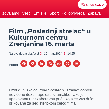
Santos uživo
Izdvajamo
Vesti
Emisije
Sport
Poljoprivreda
Zabava
Film „Poslednji strelac“ u
Kulturnom centru
Zrenjanina 16. marta
Najava događaja
,
Vesti
10. mart 2024.
14:25
F
M
L
V
W
X
E
Podeli:
a
e
i
i
h
m
c
s
n
b
a
a
e
s
k
e
t
i
Uzbudljiv akcioni triler “Poslednji strelac” donosi
b
e
e
r
s
l
neviđenu dozu napetosti, dramatike i akcije,
o
n
d
A
upakovanu u nezaboravnu priču koja će vas držati
prikovane za sedište tokom celog filma.
o
g
I
p