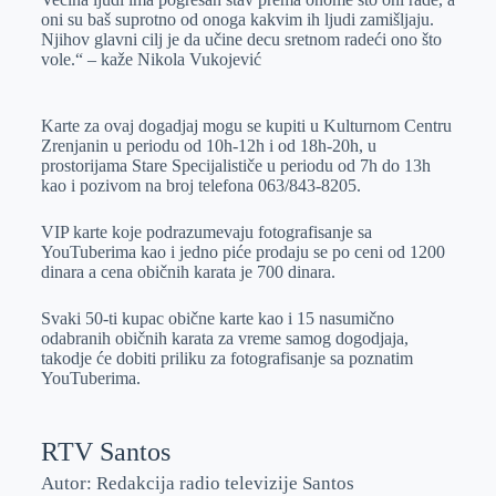
oni su baš suprotno od onoga kakvim ih ljudi zamišljaju.
Njihov glavni cilj je da učine decu sretnom radeći ono što
vole.“ – kaže Nikola Vukojević
Karte za ovaj dogadjaj mogu se kupiti u Kulturnom Centru
Zrenjanin u periodu od 10h-12h i od 18h-20h, u
prostorijama Stare Specijalističe u periodu od 7h do 13h
kao i pozivom na broj telefona 063/843-8205.
VIP karte koje podrazumevaju fotografisanje sa
YouTuberima kao i jedno piće prodaju se po ceni od 1200
dinara a cena običnih karata je 700 dinara.
Svaki 50-ti kupac obične karte kao i 15 nasumično
odabranih običnih karata za vreme samog dogodjaja,
takodje će dobiti priliku za fotografisanje sa poznatim
YouTuberima.
RTV Santos
Autor: Redakcija radio televizije Santos