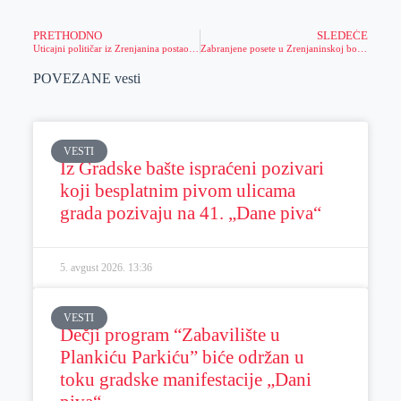
PRETHODNO
SLEDEĆE
Uticajni političar iz Zrenjanina postao član SPS (FOTO)
Zabranjene posete u Zrenjaninskoj bolnici
POVEZANE vesti
VESTI
Iz Gradske bašte ispraćeni pozivari
koji besplatnim pivom ulicama
grada pozivaju na 41. „Dane piva“
5. avgust 2026.
13:36
VESTI
Dečji program “Zabavilište u
Plankiću Parkiću” biće održan u
toku gradske manifestacije „Dani