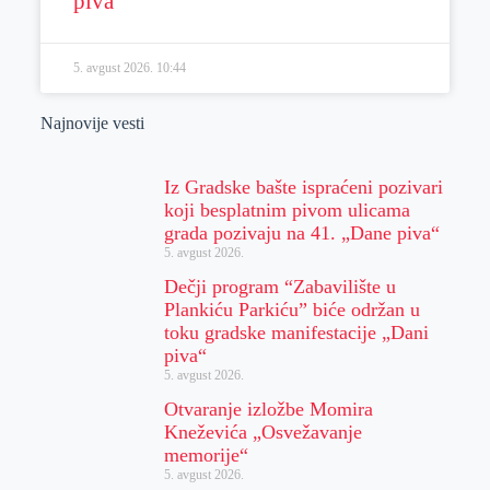
piva“
5. avgust 2026.
10:44
Najnovije vesti
Iz Gradske bašte ispraćeni pozivari
koji besplatnim pivom ulicama
grada pozivaju na 41. „Dane piva“
5. avgust 2026.
Dečji program “Zabavilište u
Plankiću Parkiću” biće održan u
toku gradske manifestacije „Dani
piva“
5. avgust 2026.
Otvaranje izložbe Momira
Kneževića „Osvežavanje
memorije“
5. avgust 2026.