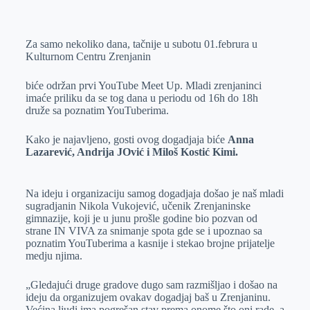
o
n
e
e
a
E
k
g
d
r
t
m
Za samo nekoliko dana, tačnije u subotu 01.februra u
e
I
s
a
Kulturnom Centru Zrenjanin
r
n
A
i
p
l
biće održan prvi YouTube Meet Up. Mladi zrenjaninci
imaće priliku da se tog dana u periodu od 16h do 18h
p
druže sa poznatim YouTuberima.
Kako je najavljeno, gosti ovog dogadjaja biće
Anna
Lazarević, Andrija JOvić i Miloš Kostić Kimi.
Na ideju i organizaciju samog dogadjaja došao je naš mladi
sugradjanin Nikola Vukojević, učenik Zrenjaninske
gimnazije, koji je u junu prošle godine bio pozvan od
strane IN VIVA za snimanje spota gde se i upoznao sa
poznatim YouTuberima a kasnije i stekao brojne prijatelje
medju njima.
„Gledajući druge gradove dugo sam razmišljao i došao na
ideju da organizujem ovakav dogadjaj baš u Zrenjaninu.
Većina ljudi ima pogrešan stav prema onome što oni rade, a