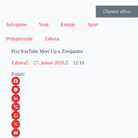
Santos uživo
Izdvajamo
Vesti
Emisije
Sport
Poljoprivreda
Zabava
Prvi YouTube Meet Up u Zrenjaninu
Zabava
27. januar 2020.
12:16
Podeli:
F
a
M
c
e
L
e
s
i
V
b
s
n
i
W
o
e
k
b
h
X