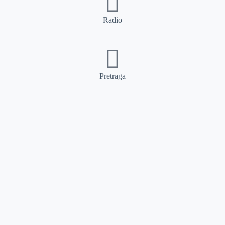
Radio
Pretraga
Pretraga
Kategorije
Ostalo
Naslovna
Izdvajamo