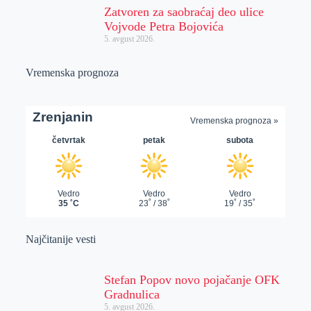
Zatvoren za saobraćaj deo ulice
Vojvode Petra Bojovića
5. avgust 2026.
Vremenska prognoza
Najčitanije vesti
Stefan Popov novo pojačanje OFK
Gradnulica
5. avgust 2026.