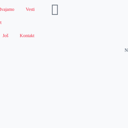
dvajamo
Vesti
t
Još
Kontakt
N