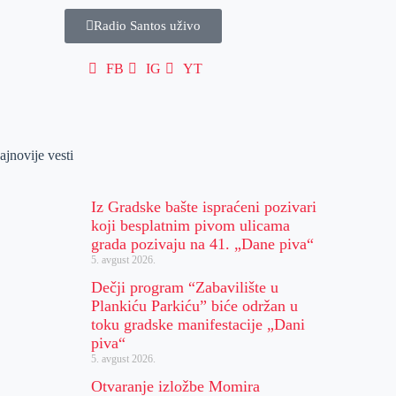
Radio Santos uživo
FB
IG
YT
ajnovije vesti
Iz Gradske bašte ispraćeni pozivari
koji besplatnim pivom ulicama
grada pozivaju na 41. „Dane piva“
5. avgust 2026.
Dečji program “Zabavilište u
Plankiću Parkiću” biće održan u
toku gradske manifestacije „Dani
piva“
5. avgust 2026.
Otvaranje izložbe Momira