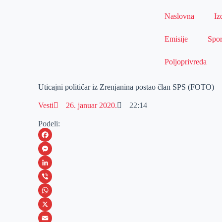
Naslovna
Iz
Emisije
Spor
Poljoprivreda
Uticajni političar iz Zrenjanina postao član SPS (FOTO)
Vesti
26. januar 2020.
22:14
Podeli:
F
a
M
c
e
L
e
s
i
V
b
s
n
i
W
o
e
k
b
h
X