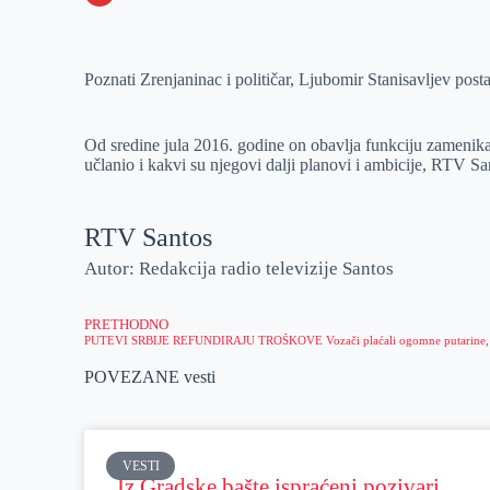
o
n
e
e
a
E
k
g
d
r
t
m
Poznati Zrenjaninac i političar, Ljubomir Stanisavljev post
e
I
s
a
r
n
A
i
p
l
Od sredine jula 2016. godine on obavlja funkciju zamenika
učlanio i kakvi su njegovi dalji planovi i ambicije, RTV S
p
RTV Santos
Autor: Redakcija radio televizije Santos
PRETHODNO
POVEZANE vesti
VESTI
Iz Gradske bašte ispraćeni pozivari