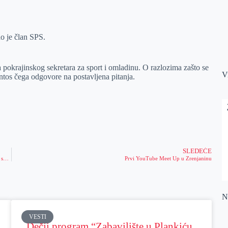
ao je član SPS.
 pokrajinskog sekretara za sport i omladinu. O razlozima zašto se
V
antos čega odgovore na postavljena pitanja.
SLEDEĆE
PUTEVI SRBIJE REFUNDIRAJU TROŠKOVE Vozači plaćali ogomne putarine, sada im vraćaju novac
Prvi YouTube Meet Up u Zrenjaninu
Na
VESTI
Dečji program “Zabavilište u Plankiću