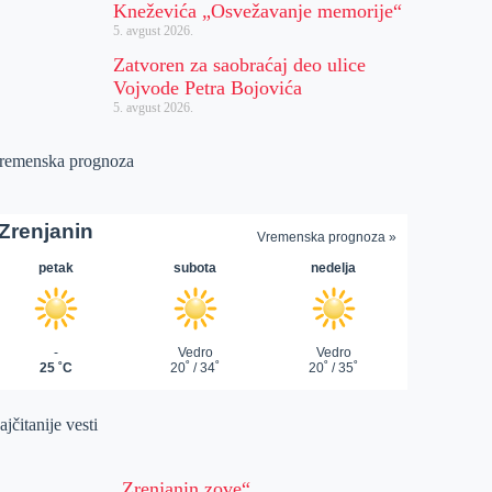
Kneževića „Osvežavanje memorije“
5. avgust 2026.
Zatvoren za saobraćaj deo ulice
Vojvode Petra Bojovića
5. avgust 2026.
remenska prognoza
jčitanije vesti
„Zrenjanin zove“