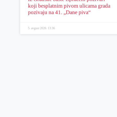
koji besplatnim pivom ulicama grada
pozivaju na 41. „Dane piva“
5. avgust 2026.
13:36