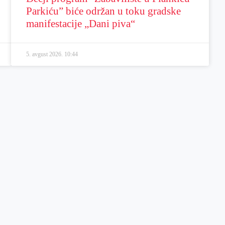
Parkiću” biće održan u toku gradske
manifestacije „Dani piva“
5. avgust 2026.
10:44