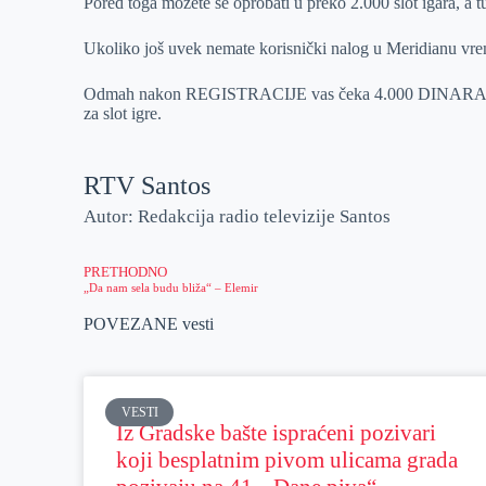
Pored toga možete se oprobati u preko 2.000 slot igara, a tu 
Ukoliko još uvek nemate korisnički nalog u Meridianu vreme
Odmah nakon REGISTRACIJE vas čeka 4.000 DINARA BONUS
za slot igre.
RTV Santos
Autor: Redakcija radio televizije Santos
PRETHODNO
„Da nam sela budu bliža“ – Elemir
POVEZANE vesti
VESTI
Iz Gradske bašte ispraćeni pozivari
koji besplatnim pivom ulicama grada