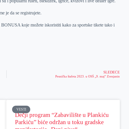
su i popularni ruleti, blekdžek, igrice, kvizovi i live dealer igre.
 je da se registrujete.
A koje možete iskoristiti kako za sportske tikete tako i
SLEDEĆE
Pesnička štafeta 2023. u OSŠ „9. maj“ Zrenjanin
VESTI
Dečji program “Zabavilište u Plankiću
Parkiću” biće održan u toku gradske