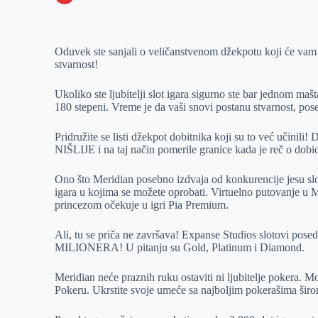
o
n
e
e
a
E
k
g
d
r
t
m
Oduvek ste sanjali o veličanstvenom džekpotu koji će vam 
e
I
s
a
stvarnost!
r
n
A
i
p
l
Ukoliko ste ljubitelji slot igara sigurno ste bar jednom ma
180 stepeni. Vreme je da vaši snovi postanu stvarnost, pose
p
Pridružite se listi džekpot dobitnika koji su to već uči
NIŠLIJE i na taj način pomerile granice kada je reč o dobi
Ono što Meridian posebno izdvaja od konkurencije jesu sl
igara u kojima se možete oprobati. Virtuelno putovanje u 
princezom očekuje u igri Pia Premium.
Ali, tu se priča ne završava! Expanse Studios slotovi posed
MILIONERA! U pitanju su Gold, Platinum i Diamond.
Meridian neće praznih ruku ostaviti ni ljubitelje pokera.
Pokeru. Ukrstite svoje umeće sa najboljim pokerašima širo