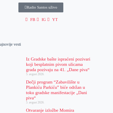
Radio Santos uživo
FB
IG
YT
ajnovije vesti
Iz Gradske bašte ispraćeni pozivari
koji besplatnim pivom ulicama
grada pozivaju na 41. „Dane piva“
5. avgust 2026.
Dečji program “Zabavilište u
Plankiću Parkiću” biće održan u
toku gradske manifestacije „Dani
piva“
5. avgust 2026.
Otvaranje izložbe Momira