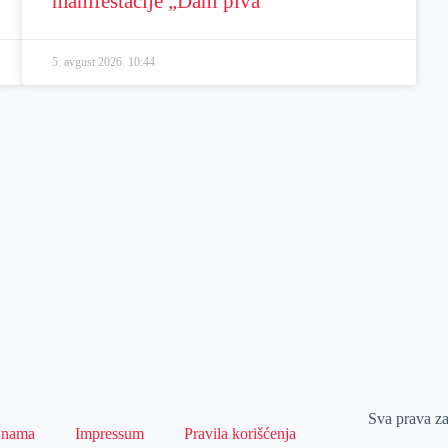
manifestacije „Dani piva“
5. avgust 2026.
10:44
Sva prava z
 nama
Impressum
Pravila korišćenja