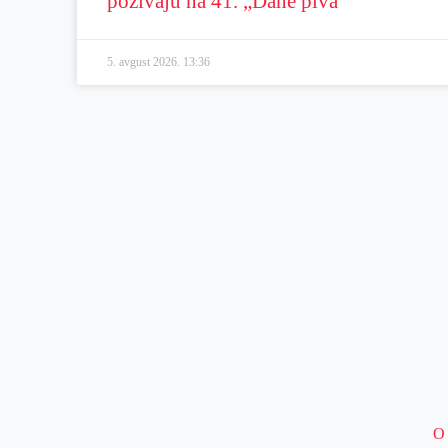
pozivaju na 41. „Dane piva“
5. avgust 2026.
13:36
O