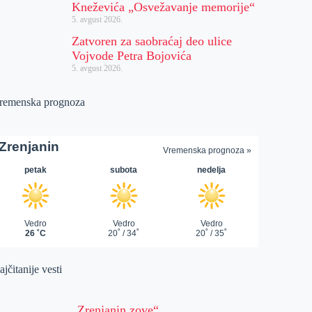
Kneževića „Osvežavanje memorije“
5. avgust 2026.
Zatvoren za saobraćaj deo ulice
Vojvode Petra Bojovića
5. avgust 2026.
remenska prognoza
jčitanije vesti
„Zrenjanin zove“