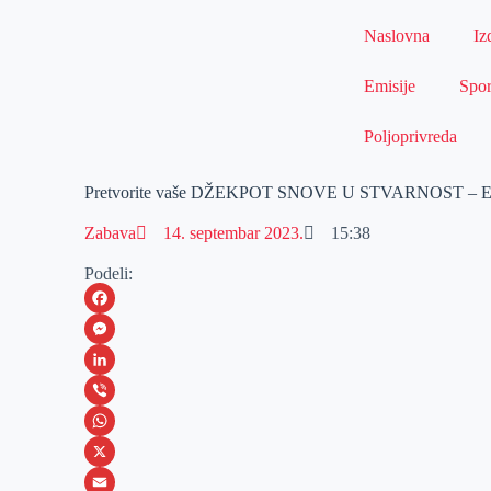
Naslovna
Iz
Emisije
Spor
Poljoprivreda
Pretvorite vaše DŽEKPOT SNOVE U STVARNOST 
Zabava
14. septembar 2023.
15:38
Podeli:
F
a
M
c
e
L
e
s
i
V
b
s
n
i
W
o
e
k
b
h
X