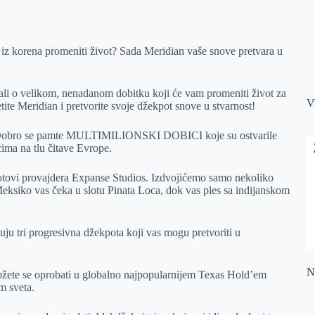
iz korena promeniti život? Sada Meridian vaše snove pretvara u
štali o velikom, nenadanom dobitku koji će vam promeniti život za
V
tite Meridian i pretvorite svoje džekpot snove u stvarnost!
nili! Dobro se pamte MULTIMILIONSKI DOBICI koje su ostvarile
cima na tlu čitave Evrope.
otovi provajdera Expanse Studios. Izdvojićemo samo nekoliko
Meksiko vas čeka u slotu Pinata Loca, dok vas ples sa indijanskom
uju tri progresivna džekpota koji vas mogu pretvoriti u
Na
 Možete se oprobati u globalno najpopularnijem Texas Hold’em
m sveta.