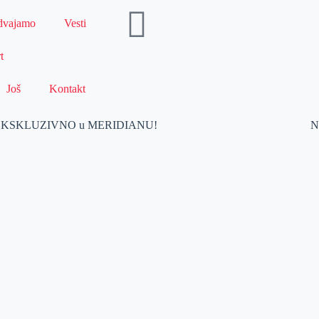
dvajamo
Vesti
t
Još
Kontakt
– EKSKLUZIVNO u MERIDIANU!
N