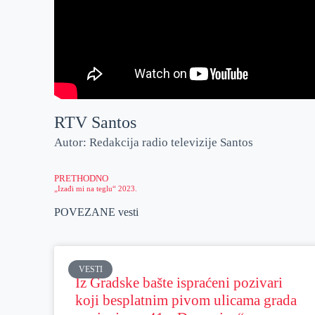
RTV Santos
Autor: Redakcija radio televizije Santos
PRETHODNO
„Izađi mi na teglu“ 2023.
POVEZANE vesti
VESTI
Iz Gradske bašte ispraćeni pozivari
koji besplatnim pivom ulicama grada