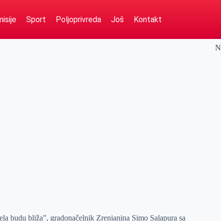
isije
Sport
Poljoprivreda
Još
Kontakt
N
la budu bliža”, gradonačelnik Zrenjanina Simo Salapura sa