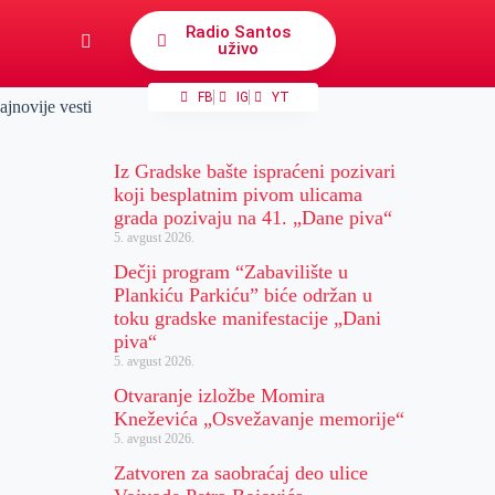
Radio Santos
uživo
FB
IG
YT
ajnovije vesti
Iz Gradske bašte ispraćeni pozivari
koji besplatnim pivom ulicama
grada pozivaju na 41. „Dane piva“
5. avgust 2026.
Dečji program “Zabavilište u
Plankiću Parkiću” biće održan u
toku gradske manifestacije „Dani
piva“
5. avgust 2026.
Otvaranje izložbe Momira
Kneževića „Osvežavanje memorije“
5. avgust 2026.
Zatvoren za saobraćaj deo ulice