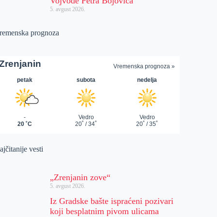
Vojvode Petra Bojovića
5. avgust 2026.
remenska prognoza
jčitanije vesti
„Zrenjanin zove“
5. avgust 2026.
Iz Gradske bašte ispraćeni pozivari
koji besplatnim pivom ulicama