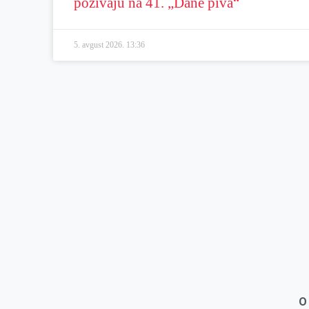
pozivaju na 41. „Dane piva“
5. avgust 2026.
13:36
O