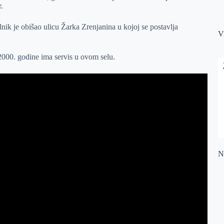
.
k je obišao ulicu Žarka Zrenjanina u kojoj se postavlja
V
2000. godine ima servis u ovom selu.
Na