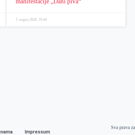
manifestacije „Dani piva“
5. avgust 2026.
10:44
Sva prava z
 nama
Impressum