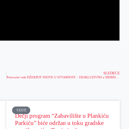
SLEDEĆE
Pretvorite vaše DŽEKPOT SNOVE U STVARNOST – EKSKLUZIVNO u MERIDIANU!
VESTI
Dečji program “Zabavilište u Plankiću
Parkiću” biće održan u toku gradske