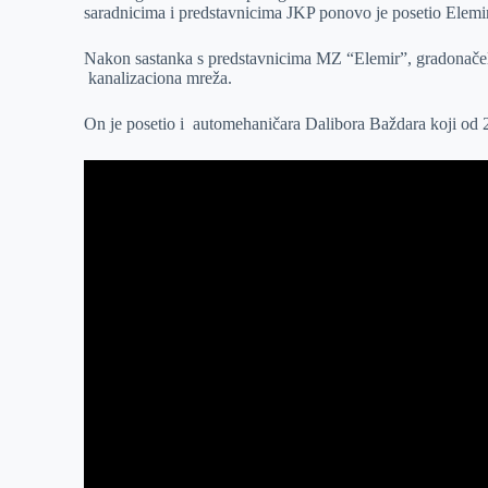
saradnicima i predstavnicima JKP ponovo je posetio Elemir
r
n
A
i
p
l
Nakon sastanka s predstavnicima MZ “Elemir”, gradonačelni
kanalizaciona mreža.
p
On je posetio i automehaničara Dalibora Baždara koji od 