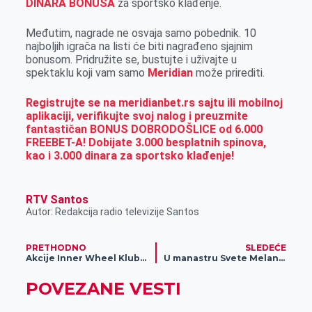
DINARA BONUSA
za sportsko klađenje.
Međutim, nagrade ne osvaja samo pobednik. 10
najboljih igrača na listi će biti nagrađeno sjajnim
bonusom. Pridružite se, bustujte i uživajte u
spektaklu koji vam samo
Meridian
može prirediti.
Registrujte se na meridianbet.rs sajtu ili mobilnoj
aplikaciji, verifikujte svoj nalog i preuzmite
fantastičan BONUS DOBRODOŠLICE od 6.000
FREEBET-A! Dobijate 3.000 besplatnih spinova,
kao i 3.000 dinara za sportsko klađenje!
RTV Santos
Autor: Redakcija radio televizije Santos
PRETHODNO
SLEDEĆE
Akcije Inner Wheel Kluba Zrenjanin
U manastru Svete Melanije dočekane mošti ruskih svetaca
POVEZANE VESTI