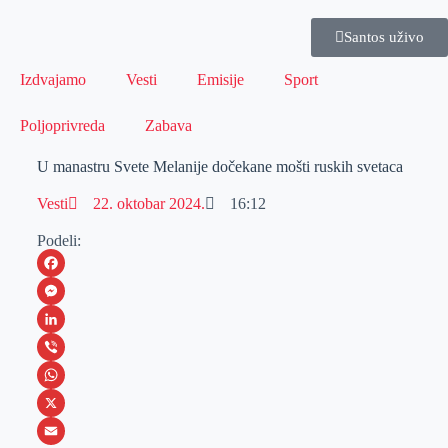
Santos uživo
Izdvajamo
Vesti
Emisije
Sport
Poljoprivreda
Zabava
U manastru Svete Melanije dočekane mošti ruskih svetaca
Vesti
22. oktobar 2024.
16:12
Podeli:
F
a
M
c
e
L
e
s
i
V
b
s
n
i
W
o
e
k
b
h
X