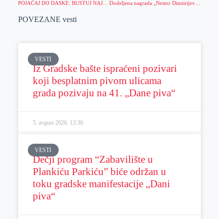
POJAČAJ DO DASKE: BUSTUJ NAJVEĆU KVOTU, ČEKA TE MAGIČAN BONUS!
Dodeljena nagrada „Nestor Dimitrijević“
POVEZANE vesti
VESTI
Iz Gradske bašte ispraćeni pozivari
koji besplatnim pivom ulicama
grada pozivaju na 41. „Dane piva“
5. avgust 2026.
13:36
VESTI
Dečji program “Zabavilište u
Plankiću Parkiću” biće održan u
toku gradske manifestacije „Dani
piva“