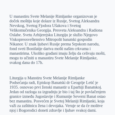
o
n
e
e
a
E
k
g
d
r
t
m
U manastiru Svete Melanije Rimljanke organizovan je
e
I
s
a
doček moštiju koje dolaze iz Rusije, Svetog Aleksandra
r
n
A
i
Nevskog, Svetog Fjodora Ušakova i Svetog
Velikomučenika Georgija. Presveta Aleksandra i Radiona
p
l
Oslabe. Svetu Arhijerejsku Liturgiju je služio Njegovo
p
Viskopreosveštenstvo Mitropolit banatski gospodin
Nikanor. U znak ljubavi Rusije prema Srpskom narodu,
fond sveti Bonifatije dariva mošti našim crkvama i
manastirima. Ukoliko građani imaju želju da celivaju mošti,
mogu to učiniti u manastiru Svete Melanije Rimljanke,
svakog dana do 17h.
Liturgija u Manstiru Svete Melanije Rimljanke
Podsećanja radi, Episkop Banatski dr Geogrije Letić je
1935. osnovao prvi ženski manastir u Eparhiji Banatskoj.
Jedan od razloga za izgradnju je bio i taj što je povlačenjem
granice između Jugoslavije i Rumunije Severni Banat ostao
bez manastira. Posvećen je Svetoj Melaniji Rimljanki, koja
važi za zaštitnicu žena i devojaka. Veruje se da će molitve
njoj i Bogorodici doneti zdravlje i ljubav svakoj dami.