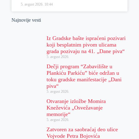
5. avgust 2026.
10:44
Najnovije vesti
Iz Gradske bašte ispraćeni pozivari
koji besplatnim pivom ulicama
grada pozivaju na 41. „Dane piva“
5. avgust 2026.
Dečji program “Zabavilište u
Plankiću Parkiću” biće održan u
toku gradske manifestacije „Dani
piva“
5. avgust 2026.
Otvaranje izložbe Momira
Kneževića „Osvežavanje
memorije“
5. avgust 2026.
Zatvoren za saobraćaj deo ulice
Vojvode Petra Bojovića