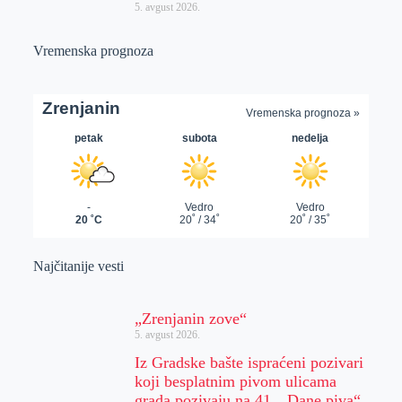
5. avgust 2026.
Vremenska prognoza
Najčitanije vesti
„Zrenjanin zove“
5. avgust 2026.
Iz Gradske bašte ispraćeni pozivari
koji besplatnim pivom ulicama
grada pozivaju na 41. „Dane piva“