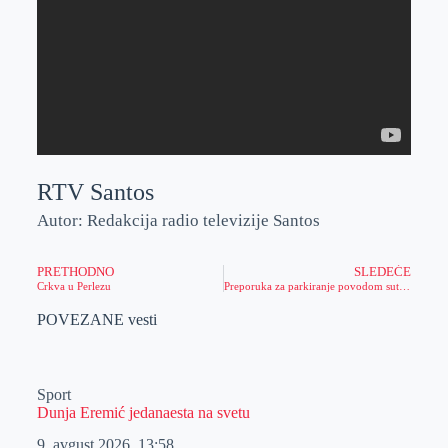
RTV Santos
Autor: Redakcija radio televizije Santos
PRETHODNO
SLEDEĆE
Crkva u Perlezu
Preporuka za parkiranje povodom sutrašnjeg koncerta
POVEZANE vesti
Sport
Dunja Eremić jedanaesta na svetu
9. avgust 2026.
13:58