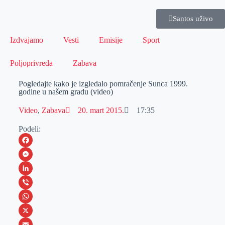
Santos uživo
Izdvajamo
Vesti
Emisije
Sport
Poljoprivreda
Zabava
Pogledajte kako je izgledalo pomračenje Sunca 1999.
godine u našem gradu (video)
Video
,
Zabava
20. mart 2015.
17:35
Podeli:
F
a
M
c
e
L
e
s
i
V
b
s
n
i
W
o
e
k
b
h
X