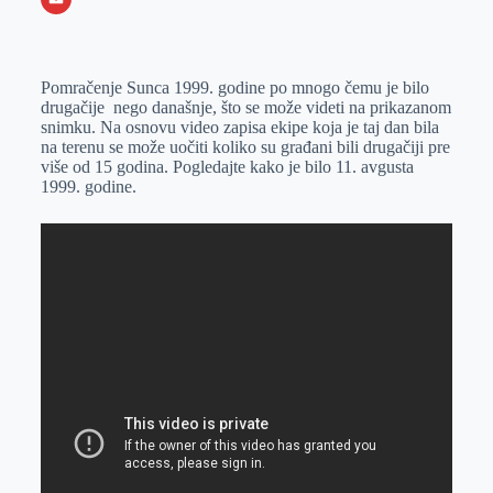
o
n
e
e
a
E
k
g
d
r
t
m
Pomračenje Sunca 1999. godine po mnogo čemu je bilo
e
I
s
a
drugačije nego današnje, što se može videti na prikazanom
r
n
A
i
snimku. Na osnovu video zapisa ekipe koja je taj dan bila
na terenu se može uočiti koliko su građani bili drugačiji pre
p
l
više od 15 godina. Pogledajte kako je bilo 11. avgusta
p
1999. godine.