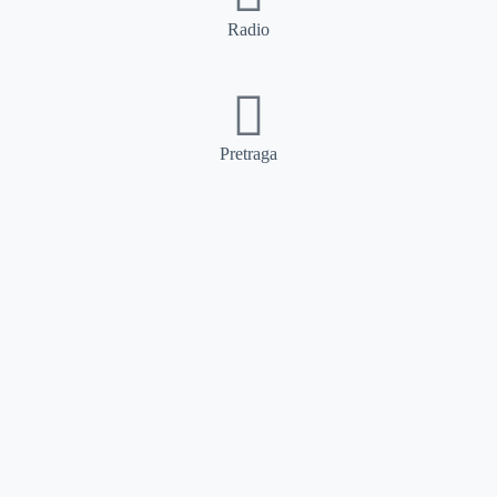
Radio
Pretraga
Pretraga
Kategorije
Ostalo
Naslovna
Izdvajamo