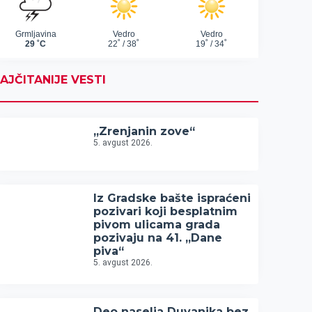
AJČITANIJE VESTI
„Zrenjanin zove“
5. avgust 2026.
Iz Gradske bašte ispraćeni
pozivari koji besplatnim
pivom ulicama grada
pozivaju na 41. „Dane
piva“
5. avgust 2026.
Deo naselja Duvanika bez