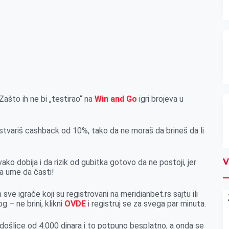
Zašto ih ne bi „testirao“ na
Win and Go
igri brojeva u
stvariš cashback od 10%, tako da ne moraš da brineš da li
V
ako dobija i da rizik od gubitka gotovo da ne postoji, jer
ca ume da časti!
 sve igrače koji su registrovani na meridianbet.rs sajtu ili
g – ne brini, klikni
OVDE
i registruj se za svega par minuta.
došlice od 4.000 dinara i to potpuno besplatno, a onda se