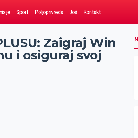
isije
Sport
Poljoprivreda
Još
Kontakt
LUSU: Zaigraj Win
N
u i osiguraj svoj