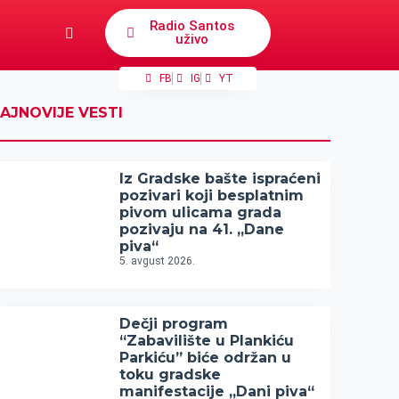
Radio Santos
uživo
FB
IG
YT
AJNOVIJE VESTI
Iz Gradske bašte ispraćeni
pozivari koji besplatnim
pivom ulicama grada
pozivaju na 41. „Dane
piva“
5. avgust 2026.
Dečji program
“Zabavilište u Plankiću
Parkiću” biće održan u
toku gradske
manifestacije „Dani piva“