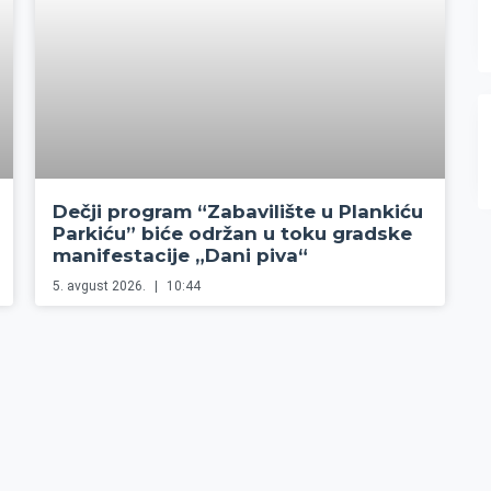
Dečji program “Zabavilište u Plankiću
Parkiću” biće održan u toku gradske
manifestacije „Dani piva“
5. avgust 2026.
10:44