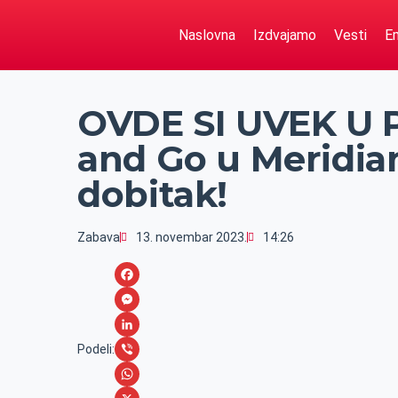
Naslovna
Izdvajamo
Vesti
Em
OVDE SI UVEK U P
and Go u Meridian
dobitak!
Zabava
13. novembar 2023.
14:26
F
a
M
c
e
L
Podeli:
e
s
i
V