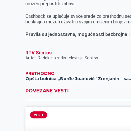
možeš prepustiti zabavi.
Cashback se uplaćuje svake srede za prethodnu sed
beskrajno možeš uživati u svojim omiljenim brojevim
Pravila su jednostavna, mogućnosti bezbrojne i 
RTV Santos
Autor: Redakcija radio televizije Santos
PRETHODNO
Opšta bolnica „Đorđe Joanović“ Zre
POVEZANE VESTI
VESTI