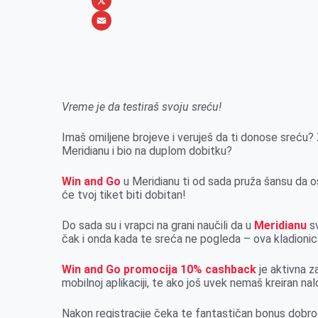
b
s
n
i
W
o
e
k
b
h
X
o
n
e
e
a
E
k
g
d
r
t
m
e
I
s
a
r
n
A
i
Vreme je da testiraš svoju sreću!
p
l
Imaš omiljene brojeve i veruješ da ti donose sreću? 
p
Meridianu i bio na duplom dobitku?
Win and Go
u Meridianu ti od sada pruža šansu da o
će tvoj tiket biti dobitan!
Do sada su i vrapci na grani naučili da u
Meridianu
sv
čak i onda kada te sreća ne pogleda – ova kladioni
Win and Go promocija 10% cashback
je aktivna za
mobilnoj aplikaciji, te ako još uvek nemaš kreiran nalo
Nakon registracije čeka te fantastičan bonus dobro