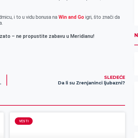
micu, i to u vidu bonusa na
Win and Go
igri, što znači da
a.
N
zato – ne propustite zabavu u Meridianu!
SLEDEĆE
njanin – saopštenje
Da li su Zrenjaninci ljubazni?
VESTI