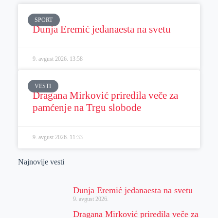
SPORT
Dunja Eremić jedanaesta na svetu
9. avgust 2026.
13:58
VESTI
Dragana Mirković priredila veče za
pamćenje na Trgu slobode
9. avgust 2026.
11:33
Najnovije vesti
Dunja Eremić jedanaesta na svetu
9. avgust 2026.
Dragana Mirković priredila veče za