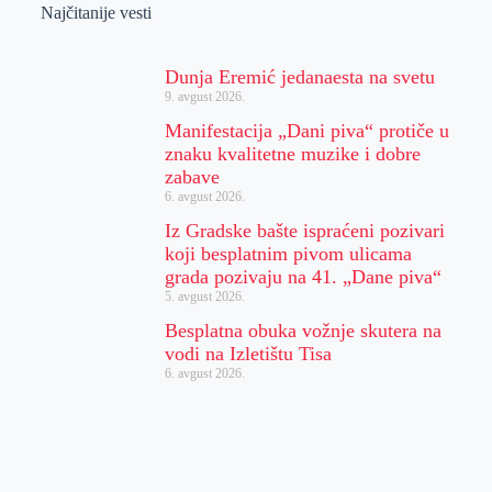
Najčitanije vesti
Dunja Eremić jedanaesta na svetu
9. avgust 2026.
Manifestacija „Dani piva“ protiče u
znaku kvalitetne muzike i dobre
zabave
6. avgust 2026.
Iz Gradske bašte ispraćeni pozivari
koji besplatnim pivom ulicama
grada pozivaju na 41. „Dane piva“
5. avgust 2026.
Besplatna obuka vožnje skutera na
vodi na Izletištu Tisa
6. avgust 2026.