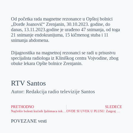
o
n
e
e
a
E
k
g
d
r
t
m
Od početka rada magnetne rezonance u Opštoj bolnici
e
I
s
a
„Đorđe Joanović“ Zrenjanin, 30.10.2023. godine, do
r
n
A
i
danas, 13.11.2023.godine je urađeno 47 snimanja, od toga
21 snimanje endokranijuma, 15 kičmenog stuba i 11
p
l
snimanja abdomena.
p
Dijagnostika na magnetnoj rezonanci se radi u prisustvu
specijalista radiologa iz Kliniškog centra Vojvodine, zbog
obuke lekara Opšte bolnice Zrenjanin.
RTV Santos
Autor: Redakcija radio televizije Santos
PRETHODNO
SLEDEĆE
Najčešće bolesti kućnih ljubimaca tokom zimskog perioda
OVDE SI UVEK U PLUSU: Zaigraj Win and Go u Meridianu i osiguraj svoj dobitak!
POVEZANE vesti