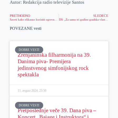
Autor: Redakcija radio televizije Santos
PRETHODNO
SLEDEĆE
Saveti kako efikasno koristiti ogrevno drvo
DS: „Za samo tri godine gradska vlast je uspela da izgradi jedno veliko ništa“
POVEZANE vesti
DOBRE VESTI
Zrenjaninska filharmonija na 39.
Danima piva- Premijera
jedinstvenog simfonijskog rock
spektakla
11. avgust 2024.
23:50
DOBRE VESTI
Pretposlednje veče 39. Dana piva –
Koncert „Bajage i Instruktora“ i