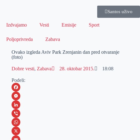
Santos uživo
Izdvajamo
Vesti
Emisije
Sport
Poljoprivreda
Zabava
Ovako izgleda Aviv Park Zrenjanin dan pred otvaranje
(foto)
Dobre vesti
,
Zabava
28. oktobar 2015.
18:08
Podeli:
F
a
M
c
e
L
e
s
i
V
b
s
n
i
W
o
e
k
b
h
X