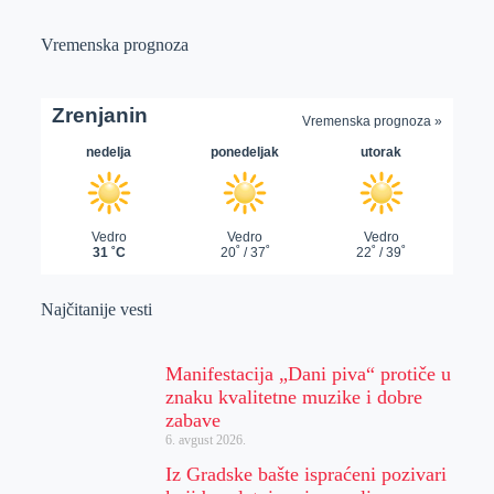
Vremenska prognoza
Najčitanije vesti
Manifestacija „Dani piva“ protiče u
znaku kvalitetne muzike i dobre
zabave
6. avgust 2026.
Iz Gradske bašte ispraćeni pozivari