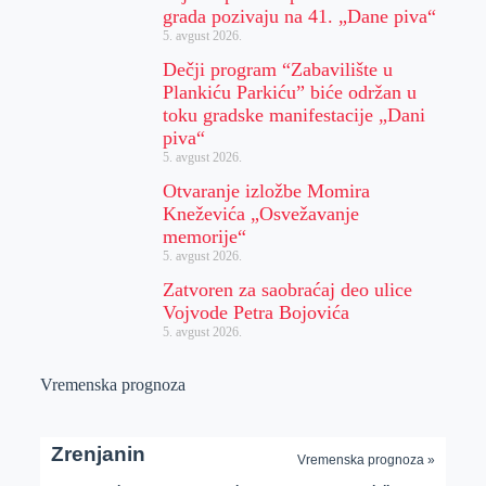
grada pozivaju na 41. „Dane piva“
5. avgust 2026.
Dečji program “Zabavilište u
Plankiću Parkiću” biće održan u
toku gradske manifestacije „Dani
piva“
5. avgust 2026.
Otvaranje izložbe Momira
Kneževića „Osvežavanje
memorije“
5. avgust 2026.
Zatvoren za saobraćaj deo ulice
Vojvode Petra Bojovića
5. avgust 2026.
Vremenska prognoza