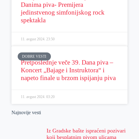
Danima piva- Premijera
jedinstvenog simfonijskog rock
spektakla
11. avgust 2024.
23:50
DOBRE VESTI
Pretposlednje veče 39. Dana piva –
Koncert „Bajage i Instruktora“ i
napeto finale u brzom ispijanju piva
11. avgust 2024.
03:20
Najnovije vesti
Iz Gradske bašte ispraćeni pozivari
koji besplatnim pivom ulicama