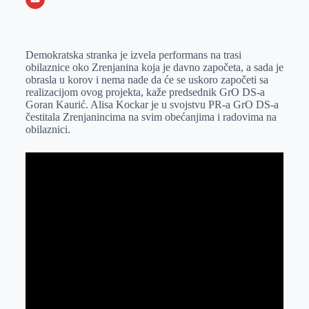
o
n
e
e
a
E
k
g
d
r
t
m
Demokratska stranka je izvela performans na trasi
e
I
s
a
obilaznice oko Zrenjanina koja je davno započeta, a sada je
r
n
A
i
obrasla u korov i nema nade da će se uskoro započeti sa
realizacijom ovog projekta, kaže predsednik GrO DS-a
p
l
Goran Kaurić. Alisa Kockar je u svojstvu PR-a GrO DS-a
p
čestitala Zrenjanincima na svim obećanjima i radovima na
obilaznici.