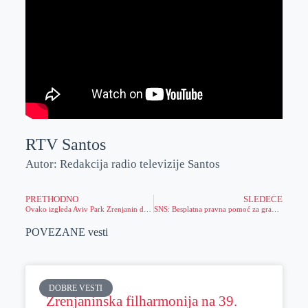
RTV Santos
Autor: Redakcija radio televizije Santos
PRETHODNO
SLEDEĆE
Ovako izgleda Aviv Park Zrenjanin dan pred otvaranje (foto)
SNS: Besplatna pravna pomoć za građane
POVEZANE vesti
DOBRE VESTI
Zrenjaninska filharmonija na 39.