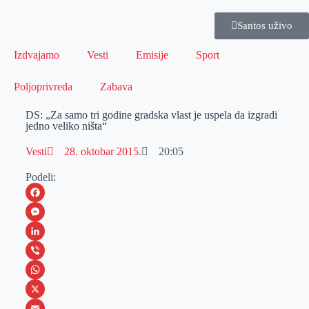
Santos uživo
Izdvajamo
Vesti
Emisije
Sport
Poljoprivreda
Zabava
DS: „Za samo tri godine gradska vlast je uspela da izgradi
jedno veliko ništa“
Vesti
28. oktobar 2015.
20:05
Podeli:
F
a
M
c
e
L
e
s
i
V
b
s
n
i
W
o
e
k
b
h
X