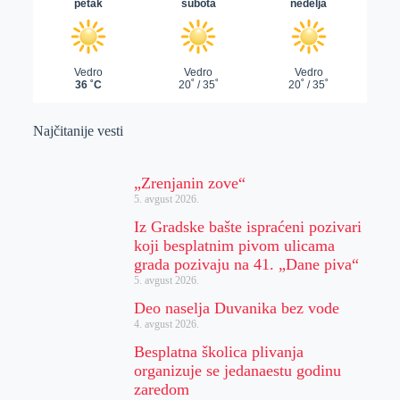
Najčitanije vesti
„Zrenjanin zove“
5. avgust 2026.
Iz Gradske bašte ispraćeni pozivari
koji besplatnim pivom ulicama
grada pozivaju na 41. „Dane piva“
5. avgust 2026.
Deo naselja Duvanika bez vode
4. avgust 2026.
Besplatna školica plivanja
organizuje se jedanaestu godinu
zaredom