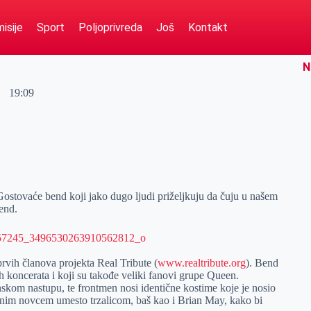
isije
Sport
Poljoprivreda
Još
Kontakt
N
19:09
Gostovaće bend koji jako dugo ljudi priželjkuju da čuju u našem
end.
prvih članova projekta Real Tribute (
www.realtribute.org
). Bend
kih koncerata i koji su takođe veliki fanovi grupe Queen.
skom nastupu, te frontmen nosi identične kostime koje je nosio
talnim novcem umesto trzalicom, baš kao i Brian May, kako bi