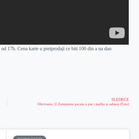
d 17h. Cena karte u pretprodaji ce biti 100 din a na dan
SLEDEĆE
Otkrivamo: U Zrenjaninu pucaju u pse i mačke iz zabave (Foto)