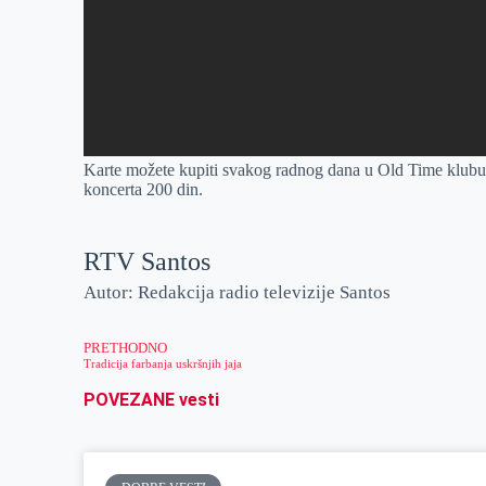
Karte možete kupiti svakog radnog dana u Old Time klubu o
koncerta 200 din.
RTV Santos
Autor: Redakcija radio televizije Santos
PRETHODNO
Tradicija farbanja uskršnjih jaja
POVEZANE vesti