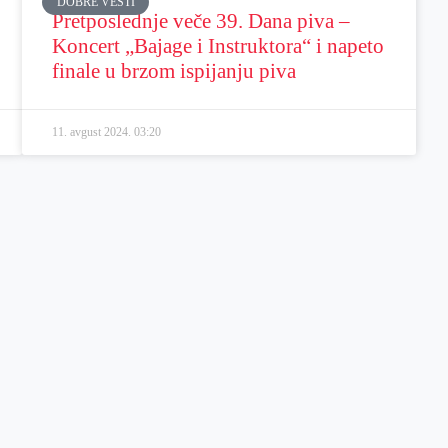
DOBRE VESTI
Pretposlednje veče 39. Dana piva –
Koncert „Bajage i Instruktora“ i napeto
finale u brzom ispijanju piva
11. avgust 2024.
03:20