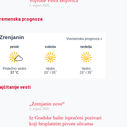
Vojvode Petra Bojovića
5. avgust 2026.
remenska prognoza
ajčitanije vesti
„Zrenjanin zove“
5. avgust 2026.
Iz Gradske bašte ispraćeni pozivari
koji besplatnim pivom ulicama