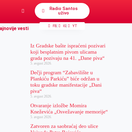
Radio Santos
uživo
FB
IG
YT
ajnovije vesti
Iz Gradske bašte ispraćeni pozivari
koji besplatnim pivom ulicama
grada pozivaju na 41. „Dane piva“
5. avgust 2026.
Dečji program “Zabavilište u
Plankiću Parkiću” biće održan u
toku gradske manifestacije „Dani
piva“
5. avgust 2026.
Otvaranje izložbe Momira
Kneževića „Osvežavanje memorije“
5. avgust 2026.
Zatvoren za saobraćaj deo ulice