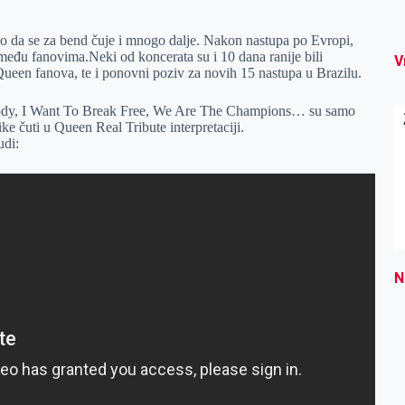
nio da se za bend čuje i mnogo dalje. Nakon nastupa po Evropi,
među fanovima.Neki od koncerata su i 10 dana ranije bili
V
Queen fanova, te i ponovni poziv za novih 15 nastupa u Brazilu.
dy, I Want To Break Free, We Are The Champions… su samo
ke čuti u Queen Real Tribute interpretaciji.
udi:
N