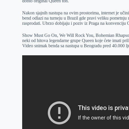
dobio original Queen ton.
Nakon sjajnih nastupa na ovim prostorima, internet je uči
bend odlazi na turneju u Brazil gde pravi veliku pometnju 
rasprodati. Ubrzo dobijaju i poziv iz Praga na konvenciju 
Show Must Go On, We Will Rock You, Bohemian Rhapso
neki od hitova legendarne grupe Queen koje ćete imati prili
Video snimak benda sa nastupa u Beogradu pred 40.000 lj