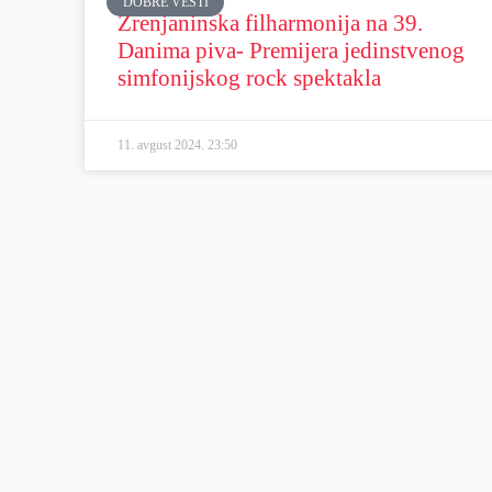
DOBRE VESTI
Zrenjaninska filharmonija na 39.
Danima piva- Premijera jedinstvenog
simfonijskog rock spektakla
11. avgust 2024.
23:50