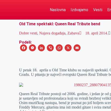
Naslovna
Izdvajamo
Vesti
Em
Old Time spektakl: Queen Real Tribute bend
Dobre vesti
,
Najava događaja
,
Zabava
18. april 2014.
Podeli:
F
M
L
V
W
X
E
a
e
i
i
h
m
c
s
n
b
a
a
e
s
k
e
t
i
U petak 18. aprila u Old Time klubu su najavili spektakl. 
Gradu. U pitanju je najveći evropski Queen Real Tribute b
b
e
e
r
s
l
o
n
d
A
o
g
I
p
Queen Real Tribute postoji od 2006. godine, i jedan je od 
k
e
n
p
je sastavljen od profesionalaca koji su svirali bezbroj veli
Osim muzičkog nastupa, bend je poznat po još boljem scen
r
Freddy Mercury, gitarista ima isti model gitare i svira me