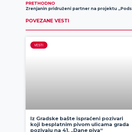
PRETHODNO
Zrenjan
POVEZANE VESTI
VESTI
Iz Gradske bašte ispraćeni pozivari
koji besplatnim pivom ulicama grada
pozivaju na 41. „Dane piva“