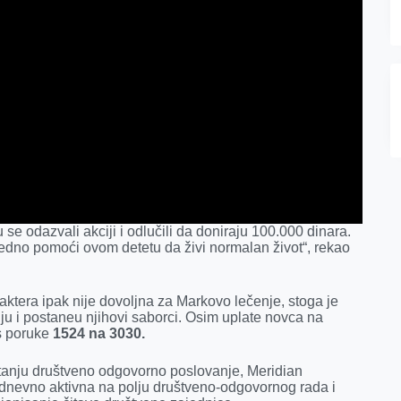
 se odazvali akciji i odlučili da doniraju 100.000 dinara.
edno pomoći ovom detetu da živi normalan život“, rekao
aktera ipak nije dovoljna za Markovo lečenje, stoga je
iju i postaneu njihovi saborci. Osim uplate novca na
ms poruke
1524 na 3030.
pitanju društveno odgovorno poslovanje, Meridian
odnevno aktivna na polju društveno-odgovornog rada i