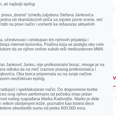
 ali najbolji epilog
e prava „drama“ između jutjubera Stefana Jankovića
 jedna od skandaloznih priča sa srpske javne scene, već
stiti na pravi način i usmeriti ka rešavanju aktuelnih
, učestvovao i celokupan tim njihovih prijatelja i
broja internet korisnika. Prašina koja se podigla oko cele
u odlukom da se njihov online sukob reši međusobnom MMA
tefan Janković Janko, nije profesionalni borac, mnoge je na
na odluka da na meč izazove pravog profesionalca i
jkovića. Oba borca pripremala su na svoje načine
V
asvim neočekivan epilog.
nenađujući i spektakularan način. Do dogovorene borbe
e ceo ovaj njihov performans od početka imao jedan
 život našeg sugrađana Marka Radivojše. Marko je dete
i retkim oboljenjem kože, poznatim kao bolest dece
potrebno obezbediti sumu od preko 600.000 evra.