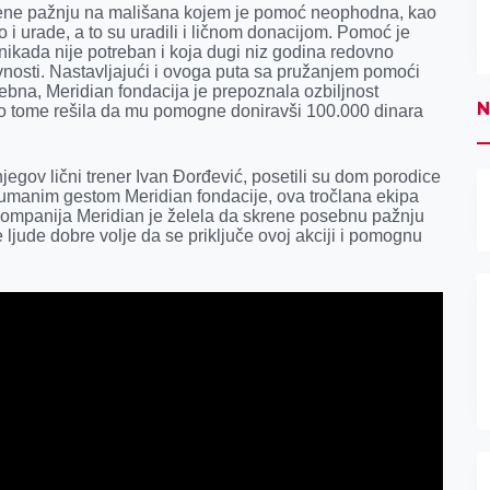
krene pažnju na mališana kojem je pomoć neophodna, kao
 i urade, a to su uradili i ličnom donacijom. Pomoć je
u nikada nije potreban i koja dugi niz godina redovno
vnosti. Nastavljajući i ovoga puta sa pružanjem pomoći
bna, Meridian fondacija je prepoznala ozbiljnost
N
dno tome rešila da mu pomogne doniravši 100.000 dinara
egov lični trener Ivan Đorđević, posetili su dom porodice
humanim gestom Meridian fondacije, ova tročlana ekipa
 kompanija Meridian je želela da skrene posebnu pažnju
 ljude dobre volje da se priključe ovoj akciji i pomognu