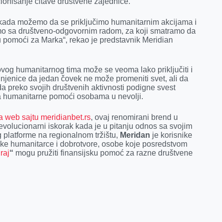
cionisanje čitave društvene zajednice.
 kada možemo da se priključimo humanitarnim akcijama i
o sa društveno-odgovornim radom, za koji smatramo da
u pomoći za Marka“, rekao je predstavnik Meridian
vog humanitarnog tima može se veoma lako priključiti i
činjenice da jedan čovek ne može promeniti svet, ali da
da preko svojih društvenih aktivnosti podigne svest
ja humanitarne pomoći osobama u nevolji.
 web sajtu meridianbet.rs
, ovaj renomirani brend u
evolucionarni iskorak kada je u pitanju odnos sa svojim
 platforme na regionalnom tržištu,
Meridan
je korisnike
inske humanitarce i dobrotvore, osobe koje posredstvom
raj
“
mogu pružiti finansijsku pomoć za razne društvene