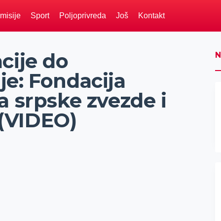
misije
Sport
Poljoprivreda
Još
Kontakt
cije do
N
e: Fondacija
 srpske zvezde i
(VIDEO)