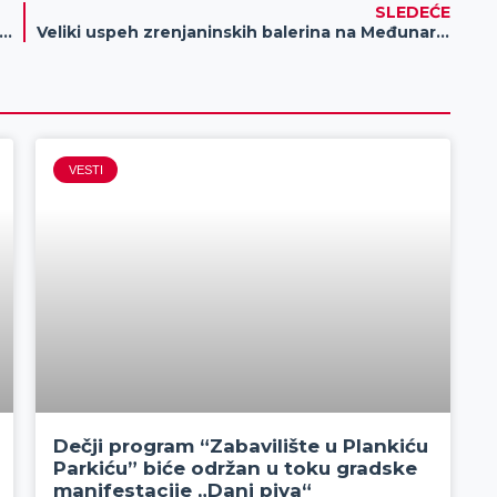
SLEDEĆE
in pridruženi partner na projektu „Podsticanje mladih za učešće u procesu EU integracija“ (REBOOTING)
Veliki uspeh zrenjaninskih balerina na Međunarodnom takmičenju u Beču
VESTI
Dečji program “Zabavilište u Plankiću
Parkiću” biće održan u toku gradske
manifestacije „Dani piva“