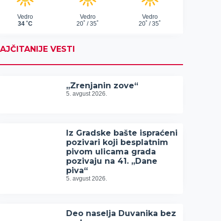
AJČITANIJE VESTI
„Zrenjanin zove“
5. avgust 2026.
Iz Gradske bašte ispraćeni
pozivari koji besplatnim
pivom ulicama grada
pozivaju na 41. „Dane
piva“
5. avgust 2026.
Deo naselja Duvanika bez