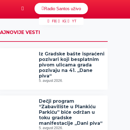
Radio Santos uživo
FB
IG
YT
AJNOVIJE VESTI
Iz Gradske bašte ispraćeni
pozivari koji besplatnim
pivom ulicama grada
pozivaju na 41. „Dane
piva“
5. avgust 2026.
Dečji program
“Zabavilište u Plankiću
Parkiću” biće održan u
toku gradske
manifestacije „Dani piva“
5. avgust 2026.