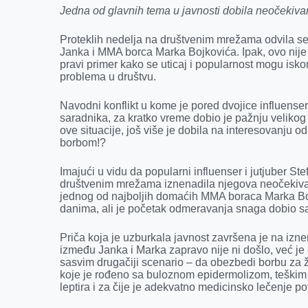
Jedna od glavnih tema u javnosti dobila neočekivan,
o
n
d
A
o
g
I
p
Proteklih nedelja na društvenim mrežama odvila s
Janka i MMA borca Marka Bojkovića. Ipak, ovo nije
k
e
n
p
pravi primer kako se uticaj i popularnost mogu iskori
r
problema u društvu.
Navodni konflikt u kome je pored dvojice influensera
saradnika, za kratko vreme dobio je pažnju velikog 
ove situacije, još više je dobila na interesovanj
borbom!?
Imajući u vidu da popularni influenser i jutjuber S
društvenim mrežama iznenadila njegova neočekiva
jednog od najboljih domaćih MMA boraca Marka Bo
danima, ali je početak odmeravanja snaga dobio s
Priča koja je uzburkala javnost završena je na iz
između Janka i Marka zapravo nije ni došlo, već j
sasvim drugačiji scenario – da obezbedi borbu za
koje je rođeno sa buloznom epidermolizom, teškim 
leptira i za čije je adekvatno medicinsko lečenje 