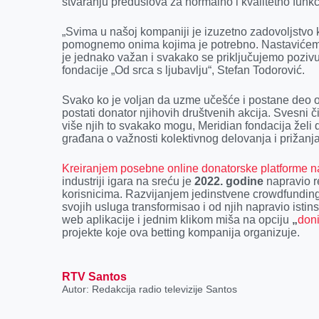
stvaranju preduslova za normalno i kvalitetno funk
„Svima u našoj kompaniji je izuzetno zadovoljstvo
pomognemo onima kojima je potrebno. Nastavićem
je jednako važan i svakako se priključujemo poziv
fondacije „Od srca s ljubavlju“, Stefan Todorović.
Svako ko je voljan da uzme učešće i postane deo o
postati donator njihovih društvenih akcija. Svesni 
više njih to svakako mogu, Meridian fondacija želi 
građana o važnosti kolektivnog delovanja i prižan
Kreiranjem posebne online donatorske platforme na
industriji igara na sreću je
2022. godine
napravio r
korisnicima. Razvijanjem jedinstvene crowdfunding
svojih usluga transformisao i od njih napravio ist
web aplikacije i jednim klikom miša na opciju
„
doni
projekte koje ova betting kompanija organizuje.
RTV Santos
Autor: Redakcija radio televizije Santos