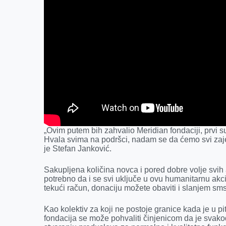
„Ovim putem bih zahvalio Meridian fondaciji, prvi su
Hvala svima na podršci, nadam se da ćemo svi zaj
je Stefan Janković.
Sakupljena količina novca i pored dobre volje svih 
potrebno da i se svi uključe u ovu humanitarnu akc
tekući račun, donaciju možete obaviti i slanjem s
Kao kolektiv za koji ne postoje granice kada je u 
fondacija se može pohvaliti činjenicom da je svak