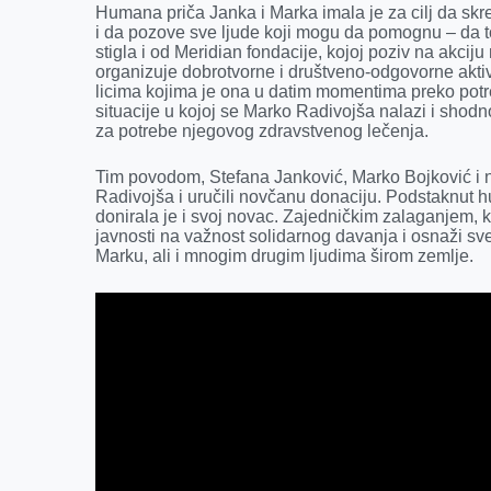
Humana priča Janka i Marka imala je za cilj da s
i da pozove sve ljude koji mogu da pomognu – da to
stigla i od Meridian fondacije, kojoj poziv na akcij
organizuje dobrotvorne i društveno-odgovorne akti
licima kojima je ona u datim momentima preko potre
situacije u kojoj se Marko Radivojša nalazi i sho
za potrebe njegovog zdravstvenog lečenja.
Tim povodom, Stefana Janković, Marko Bojković i nj
Radivojša i uručili novčanu donaciju. Podstaknut 
donirala je i svoj novac. Zajedničkim zalaganjem,
javnosti na važnost solidarnog davanja i osnaži sve
Marku, ali i mnogim drugim ljudima širom zemlje.