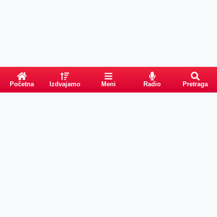
Početna
Izdvajamo
Meni
Radio
Pretraga
Pretraga
Kategorije
Ostalo
Naslovna