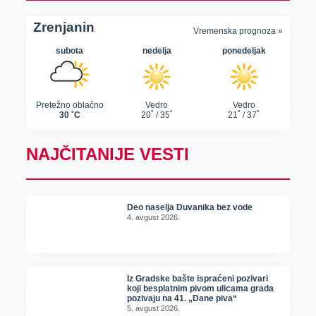
NAJČITANIJE VESTI
Deo naselja Duvanika bez vode
4. avgust 2026.
Iz Gradske bašte ispraćeni pozivari
koji besplatnim pivom ulicama grada
pozivaju na 41. „Dane piva“
5. avgust 2026.