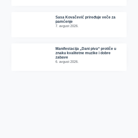
Sasa Kovačević priređuje veče za
pamćenje
7. avgust 2026.
Manifestacija „Dani piva“ protiče u
znaku kvalitetne muzike i dobre
zabave
6. avgust 2026.