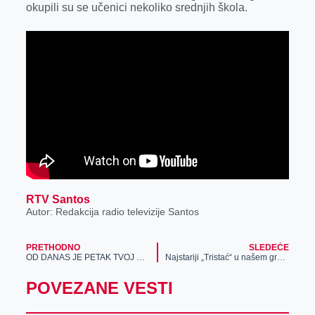
okupili su se učenici nekoliko srednjih škola.
r
RTV Santos
Autor: Redakcija radio televizije Santos
PRETHODNO
SLEDEĆE
OD DANAS JE PETAK TVOJ OMILJENI DAN!
Najstariji „Tristać“ u našem gradu
POVEZANE VESTI