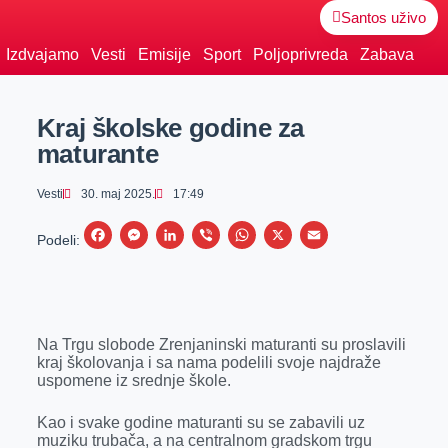
Santos uživo
Izdvajamo
Vesti
Emisije
Sport
Poljoprivreda
Zabava
Kraj školske godine za
maturante
Vesti
30. maj 2025.
17:49
F
M
L
V
W
X
E
Podeli:
a
e
i
i
h
m
c
s
n
b
a
a
e
s
k
e
t
i
Na Trgu slobode Zrenjaninski maturanti su proslavili
b
e
e
r
s
l
kraj školovanja i sa nama podelili svoje najdraže
o
n
d
A
uspomene iz srednje škole.
o
g
I
p
Kao i svake godine maturanti su se zabavili uz
k
e
n
p
muziku trubača, a na centralnom gradskom trgu