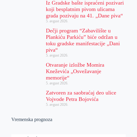
Iz Gradske bašte ispraćeni pozivari
koji besplatnim pivom ulicama
grada pozivaju na 41. „Dane piva“
5. avgust 2026.
Dečji program “Zabavilište u
Plankiću Parkiću” biće održan u
toku gradske manifestacije „Dani
piva“
5. avgust 2026.
Otvaranje izložbe Momira
Kneževića „Osvežavanje
memorije“
5. avgust 2026.
Zatvoren za saobraćaj deo ulice
Vojvode Petra Bojovića
5. avgust 2026.
Vremenska prognoza