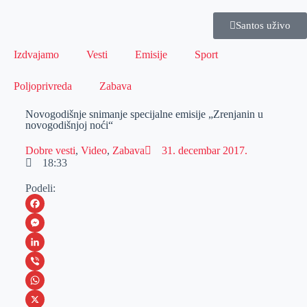
Santos uživo
Izdvajamo
Vesti
Emisije
Sport
Poljoprivreda
Zabava
Novogodišnje snimanje specijalne emisije „Zrenjanin u
novogodišnjoj noći“
Dobre vesti
,
Video
,
Zabava
31. decembar 2017.
18:33
Podeli:
F
a
M
c
e
L
e
s
i
V
b
s
n
i
W