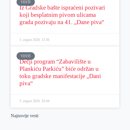
VESTI
Iz Gradske bašte ispraćeni pozivari
koji besplatnim pivom ulicama
grada pozivaju na 41. „Dane piva“
5. avgust 2026.
13:36
VESTI
Dečji program “Zabavilište u
Plankiću Parkiću” biće održan u
toku gradske manifestacije „Dani
piva“
5. avgust 2026.
10:44
Najnovije vesti