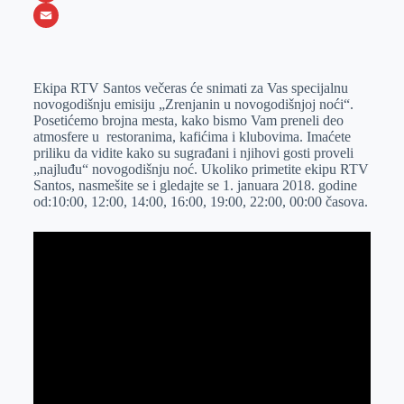
o
e
k
b
h
X
o
n
e
e
a
E
k
g
d
r
t
m
Ekipa RTV Santos večeras će snimati za Vas specijalnu
e
I
s
a
novogodišnju emisiju „Zrenjanin u novogodišnjoj noći“.
r
n
A
i
Posetićemo brojna mesta, kako bismo Vam preneli deo
atmosfere u restoranima, kafićima i klubovima. Imaćete
p
l
priliku da vidite kako su sugrađani i njihovi gosti proveli
p
„najluđu“ novogodišnju noć. Ukoliko primetite ekipu RTV
Santos, nasmešite se i gledajte se 1. januara 2018. godine
od:10:00, 12:00, 14:00, 16:00, 19:00, 22:00, 00:00 časova.