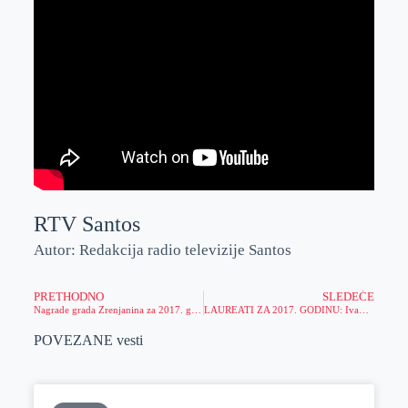
RTV Santos
Autor: Redakcija radio televizije Santos
PRETHODNO
SLEDEĆE
Nagrade grada Zrenjanina za 2017. godinu svečano dodeljene
LAUREATI ZA 2017. GODINU: Ivana Španović i Viktor Nemeš najbolji sportisti Vojvodine
POVEZANE vesti