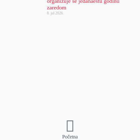
organizuje se jedanaestu godinu
zaredom
8. jul 2026.
Početna