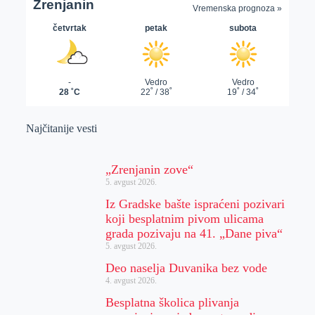
Najčitanije vesti
„Zrenjanin zove“
5. avgust 2026.
Iz Gradske bašte ispraćeni pozivari
koji besplatnim pivom ulicama
grada pozivaju na 41. „Dane piva“
5. avgust 2026.
Deo naselja Duvanika bez vode
4. avgust 2026.
Besplatna školica plivanja