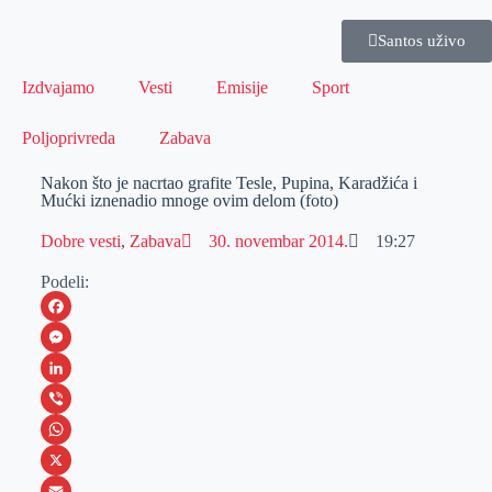
Santos uživo
Izdvajamo
Vesti
Emisije
Sport
Poljoprivreda
Zabava
Nakon što je nacrtao grafite Tesle, Pupina, Karadžića i
Mućki iznenadio mnoge ovim delom (foto)
Dobre vesti
,
Zabava
30. novembar 2014.
19:27
Podeli:
F
a
M
c
e
L
e
s
i
V
b
s
n
i
W
o
e
k
b
h
X