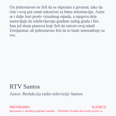
On jednostavno ne želi da se ekponira u javnosti, tako da
ćete i ovaj put ostati uskraćeni za bitnu informacijju. Autor
se i dalje bori protiv vizualnog otpada, a njegova dela
nastavljaju da oduševljavaju građane našeg grada i šire.
Ima još dosta planova koje želi da ostvari ovaj mladi
Zrenjaninac ali jednostavno želi da to bude iznenađenje za
sve.
RTV Santos
Autor: Redakcija radio televizije Santos
PRETHODNO
SLEDEĆE
Sporazum o saradnji potpisan između Nove Crnje i Radenaca
Obeležen Svetski dan borbe protiv side, otkrivene nove zaražene osobe