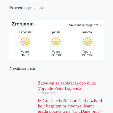
Vremenska prognoza
Najčitanije vesti
Zatvoren za saobraćaj deo ulice
Vojvode Petra Bojovića
5. avgust 2026.
Iz Gradske bašte ispraćeni pozivari
koji besplatnim pivom ulicama
grada pozivaju na 41. „Dane piva“