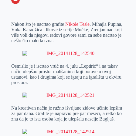
o
n
e
e
a
E
k
g
d
r
t
m
Nakon što je nacrtao grafite
Nikole Tesle
, Mihajla Pupina,
e
I
s
a
Vuka Karadžića i likove iz serije Mućke, Zrenjaninac koji
r
n
A
i
više voli da njegovi radovi govore sami za sebe nacrtao je
nešto što malo ko zna.
p
l
p
Osmislio je i iscrtao vrtić na 4. julu „Leptirić“ i na takav
način ulepšao prostor mališanima koji borave u ovoj
ustanovi, kao i drugima koji se igraju na igralištu u okviru
prostora.
Na kreativan način je ružno išvrljane zidove učinio lepšim
za par dana. Grafite je napravio pre par meseci, a retko ko
zna da je to ista osoba koja je ulepšala naselje Bagljaš.