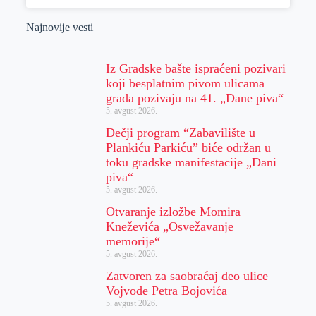
Najnovije vesti
Iz Gradske bašte ispraćeni pozivari
koji besplatnim pivom ulicama
grada pozivaju na 41. „Dane piva“
5. avgust 2026.
Dečji program “Zabavilište u
Plankiću Parkiću” biće održan u
toku gradske manifestacije „Dani
piva“
5. avgust 2026.
Otvaranje izložbe Momira
Kneževića „Osvežavanje
memorije“
5. avgust 2026.
Zatvoren za saobraćaj deo ulice
Vojvode Petra Bojovića
5. avgust 2026.