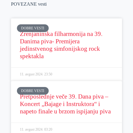
POVEZANE vesti
DOBRE VESTI
Zrenjaninska filharmonija na 39.
Danima piva- Premijera
jedinstvenog simfonijskog rock
spektakla
11. avgust 2024.
23:50
DOBRE VESTI
Pretposlednje veče 39. Dana piva –
Koncert „Bajage i Instruktora“ i
napeto finale u brzom ispijanju piva
11. avgust 2024.
03:20