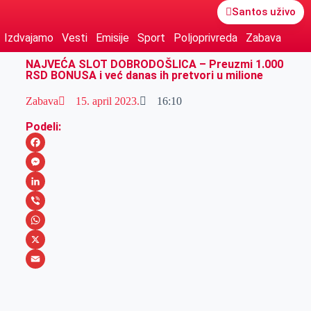
Santos uživo
Izdvajamo
Vesti
Emisije
Sport
Poljoprivreda
Zabava
NAJVEĆA SLOT DOBRODOŠLICA – Preuzmi 1.000
RSD BONUSA i već danas ih pretvori u milione
Zabava
15. april 2023.
16:10
Podeli:
F
a
M
c
e
L
e
s
i
V
b
s
n
i
W
o
e
k
b
h
X
o
n
e
e
a
E
k
g
d
r
t
m