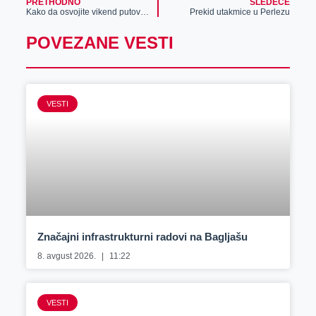
PRETHODNO
SLEDEĆE
Kako da osvojite vikend putovanje u Mostar?
Prekid utakmice u Perlezu
POVEZANE VESTI
VESTI
Značajni infrastrukturni radovi na Bagljašu
8. avgust 2026.
11:22
VESTI