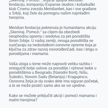
„Skeniraj. Pomozi.“, koja je spojila Meridian
k
e
n
p
fondaciju, kompaniju Expanse studios i košarkaški
klub Crvenu zvezdu Meridianbet, kao i sve građane
r
u Srbiji, koji žele da pomognu našim najmlađim
herojima.
Meridian fondacija pokrenula je humanitarnu akciju
„Skeniraj. Pomozi.“ sa ciljem da obezbedi
neophodnu opremu i sredstva za pet porodilišta
širom Srbije. U našoj zemlji, mnoga porodilišta se
suočavaju sa nedostatkom osnovne opreme koja je
ključna za zdrav razvoj novorođenčadi, kao i brigu o
porodiljama i mamama.
Vaša uloga u tome može napraviti veliku razliku i
omogućiti bolje uslove za porodilje i njihove bebe u
porodilištima u Beogradu (Narodni front), Nišu,
Subotici, Novom Sadu (Betanija) i Kragujevcu.
Osnovna želja je da svako dete ima siguran početak,
a to se može postići samo ako se svi ujedine.
Kako se možete priključiti akciji i pomoći mamama i
malim herojima?