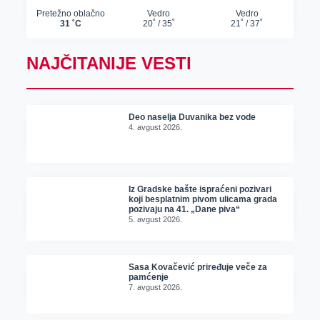
NAJČITANIJE VESTI
Deo naselja Duvanika bez vode
4. avgust 2026.
Iz Gradske bašte ispraćeni pozivari
koji besplatnim pivom ulicama grada
pozivaju na 41. „Dane piva“
5. avgust 2026.
Sasa Kovačević priređuje veče za
pamćenje
7. avgust 2026.