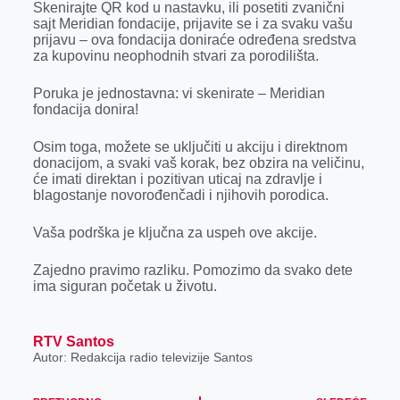
Skenirajte QR kod u nastavku, ili posetiti zvanični
sajt Meridian fondacije, prijavite se i za svaku vašu
prijavu – ova fondacija doniraće određena sredstva
za kupovinu neophodnih stvari za porodilišta.
Poruka je jednostavna: vi skenirate – Meridian
fondacija donira!
Osim toga, možete se uključiti u akciju i direktnom
donacijom, a svaki vaš korak, bez obzira na veličinu,
će imati direktan i pozitivan uticaj na zdravlje i
blagostanje novorođenčadi i njihovih porodica.
Vaša podrška je ključna za uspeh ove akcije.
Zajedno pravimo razliku. Pomozimo da svako dete
ima siguran početak u životu.
RTV Santos
Autor: Redakcija radio televizije Santos