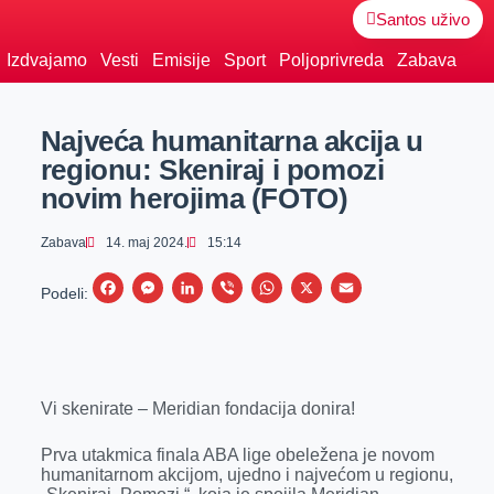
Santos uživo
Izdvajamo
Vesti
Emisije
Sport
Poljoprivreda
Zabava
Najveća humanitarna akcija u
regionu: Skeniraj i pomozi
novim herojima (FOTO)
Zabava
14. maj 2024.
15:14
F
M
L
V
W
X
E
Podeli:
a
e
i
i
h
m
c
s
n
b
a
a
e
s
k
e
t
i
Vi skenirate – Meridian fondacija donira!
b
e
e
r
s
l
o
n
d
A
Prva utakmica finala ABA lige obeležena je novom
o
g
I
p
humanitarnom akcijom, ujedno i najvećom u regionu,