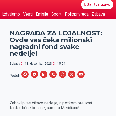
Santos uživo
Izdvajamo
Vesti
Emisije
Sport
Poljoprivreda
Zabava
NAGRADA ZA LOJALNOST:
Ovde vas čeka milionski
nagradni fond svake
nedelje!
Zabava
13. decembar 2023.
15:04
F
M
L
V
W
X
E
Podeli:
a
e
i
i
h
m
c
s
n
b
a
a
e
s
k
e
t
i
Zabavljaj se čitave nedelje, a petkom preuzmi
b
e
e
r
s
l
fantastične bonuse, samo u Meridianu!
o
n
d
A