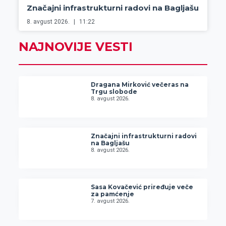
Značajni infrastrukturni radovi na Bagljašu
8. avgust 2026.
11:22
NAJNOVIJE VESTI
Dragana Mirković večeras na
Trgu slobode
8. avgust 2026.
Značajni infrastrukturni radovi
na Bagljašu
8. avgust 2026.
Sasa Kovačević priređuje veče
za pamćenje
7. avgust 2026.