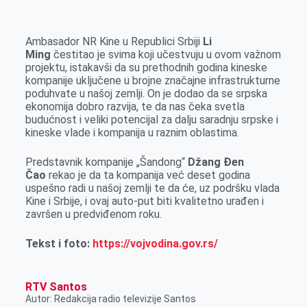
Ambasador NR Kine u Republici Srbiji
Li
Ming
čestitao je svima koji učestvuju u ovom važnom
projektu, istakavši da su prethodnih godina kineske
kompanije uključene u brojne značajne infrastrukturne
poduhvate u našoj zemlji. On je dodao da se srpska
ekonomija dobro razvija, te da nas čeka svetla
budućnost i veliki potencijal za dalju saradnju srpske i
kineske vlade i kompanija u raznim oblastima.
Predstavnik kompanije „Šandong“
Džang Đen
Čao
rekao je da ta kompanija već deset godina
uspešno radi u našoj zemlji te da će, uz podršku vlada
Kine i Srbije, i ovaj auto-put biti kvalitetno urađen i
završen u predviđenom roku.
Tekst i foto:
https://vojvodina.gov.rs/
RTV Santos
Autor: Redakcija radio televizije Santos