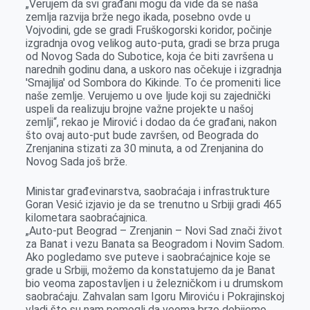
„Verujem da svi građani mogu da vide da se naša
zemlja razvija brže nego ikada, posebno ovde u
Vojvodini, gde se gradi Fruškogorski koridor, počinje
izgradnja ovog velikog auto-puta, gradi se brza pruga
od Novog Sada do Subotice, koja će biti završena u
narednih godinu dana, a uskoro nas očekuje i izgradnja
′Smajlija′ od Sombora do Kikinde. To će promeniti lice
naše zemlje. Verujemo u ove ljude koji su zajednički
uspeli da realizuju brojne važne projekte u našoj
zemlji“, rekao je Mirović i dodao da će građani, nakon
što ovaj auto-put bude završen, od Beograda do
Zrenjanina stizati za 30 minuta, a od Zrenjanina do
Novog Sada još brže.
Ministar građevinarstva, saobraćaja i infrastrukture
Goran Vesić izjavio je da se trenutno u Srbiji gradi 465
kilometara saobraćajnica.
„Auto-put Beograd – Zrenjanin – Novi Sad znači život
za Banat i vezu Banata sa Beogradom i Novim Sadom.
Ako pogledamo sve puteve i saobraćajnice koje se
grade u Srbiji, možemo da konstatujemo da je Banat
bio veoma zapostavljen i u železničkom i u drumskom
saobraćaju. Zahvalan sam Igoru Miroviću i Pokrajinskoj
vladi što su nam pomogli da veoma brzo dobijemo