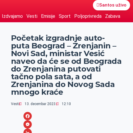
Santos uživo
Izdvajamo
Vesti
Emisije
Sport
Poljoprivreda
Zabava
Početak izgradnje auto-
puta Beograd – Zrenjanin –
Novi Sad, ministar Vesić
naveo da će se od Beograda
do Zrenjanina putovati
tačno pola sata, a od
Zrenjanina do Novog Sada
mnogo kraće
Vesti
13. decembar 2023.
12:10
F
a
M