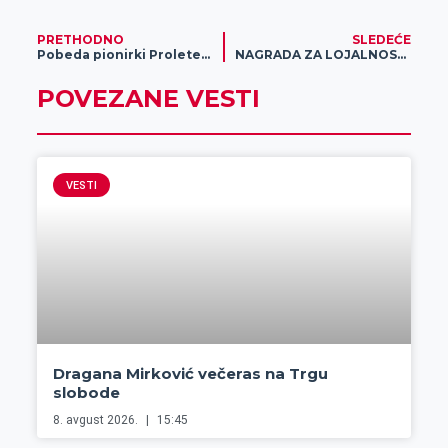
PRETHODNO
SLEDEĆE
Pobeda pionirki Proletera u Kikindi
NAGRADA ZA LOJALNOST: Ovde vas čeka milionski nagradni fond svake nedelje!
POVEZANE VESTI
VESTI
Dragana Mirković večeras na Trgu
slobode
8. avgust 2026.
15:45