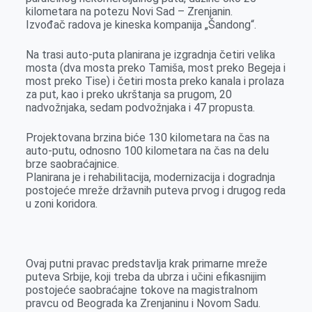
kilometara na potezu Novi Sad – Zrenjanin.
Izvođač radova je kineska kompanija „Šandong“.
Na trasi auto-puta planirana je izgradnja četiri velika
mosta (dva mosta preko Tamiša, most preko Begeja i
most preko Tise) i četiri mosta preko kanala i prolaza
za put, kao i preko ukrštanja sa prugom, 20
nadvožnjaka, sedam podvožnjaka i 47 propusta.
Projektovana brzina biće 130 kilometara na čas na
auto-putu, odnosno 100 kilometara na čas na delu
brze saobraćajnice.
Planirana je i rehabilitacija, modernizacija i dogradnja
postojeće mreže državnih puteva prvog i drugog reda
u zoni koridora.
Ovaj putni pravac predstavlja krak primarne mreže
puteva Srbije, koji treba da ubrza i učini efikasnijim
postojeće saobraćajne tokove na magistralnom
pravcu od Beograda ka Zrenjaninu i Novom Sadu.