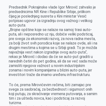
Predsednik Pokrajinske vlade Igor Mirović zahvalio je
predsednicima NR Kine i Republike Srbije, prilikom
čijeg je poslednjeg susreta u Kini ministar Vesić
potpisao ugovor za izgradnju ovog važnog i velikog
auto-puta.
„Brojne opštine koje se nalaze na samoj trasi auto-
puta, ali i neposredno uz nju, dobiće veliki podsticaj,
pre svega za ekonomski razvoj, za nova radna mesta,
za bolji život svih porodica koje se nalaze ovde, ali i na
drugim mestima u kojima se u Srbiji gradi. To je možda
najvažnija vest nakon izgradnje ovog auto-puta“,
rekao je Mirović i dodao da će se auto-put graditi u
narednih četiri do pet godina, ali da se već sada može
zamisliti njegova važnost u novim industrijskim
zonama i novim kompanijama u blizini auto-puta, jer
investitori traže da imamo uređenu infrastrukturu.
To će, prema Mirovićevim rečima, biti zamajac pre
svega za saobraćaj, za bezbednost i sigurnost onih
koji putuju, za skraćivanje vremena putovanja, a samim
tim i za uštedu novca, kao i podsticaj za razvoj
turizma.