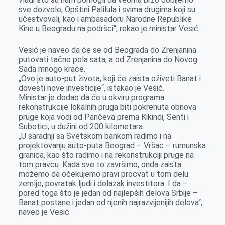
sve dozvole, Opštini Palilula i svima drugima koji su
učestvovali, kao i ambasadoru Narodne Republike
Kine u Beogradu na podršci“, rekao je ministar Vesić.
Vesić je naveo da će se od Beograda do Zrenjanina
putovati tačno pola sata, a od Zrenjanina do Novog
Sada mnogo kraće.
„Ovo je auto-put života, koji će zaista oživeti Banat i
dovesti nove investicije“, istakao je Vesić.
Ministar je dodao da će u okviru programa
rekonstrukcije lokalnih pruga biti pokrenuta obnova
pruge koja vodi od Pančeva prema Kikindi, Senti i
Subotici, u dužini od 200 kilometara.
„U saradnji sa Svetskom bankom radimo i na
projektovanju auto-puta Beograd – Vršac – rumunska
granica, kao što radimo i na rekonstrukciji pruge na
tom pravcu. Kada sve to završimo, onda zaista
možemo da očekujemo pravi procvat u tom delu
zemlje, povratak ljudi i dolazak investitora. I da –
pored toga što je jedan od najlepših delova Srbije –
Banat postane i jedan od njenih najrazvijenijih delova“,
naveo je Vesić.