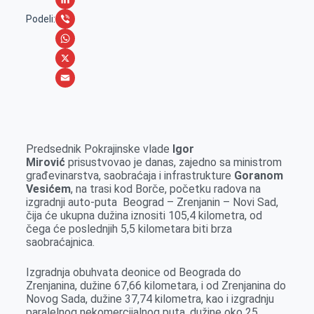
c
e
L
Podeli:
e
s
i
V
b
s
n
i
W
o
e
k
b
h
X
o
n
e
e
a
E
k
g
d
r
t
m
e
I
s
a
Predsednik Pokrajinske vlade
Igor
r
n
A
i
Mirović
prisustvovao je danas, zajedno sa ministrom
građevinarstva, saobraćaja i infrastrukture
Goranom
p
l
Vesićem
, na trasi kod Borče, početku radova na
p
izgradnji auto-puta Beograd – Zrenjanin – Novi Sad,
čija će ukupna dužina iznositi 105,4 kilometra, od
čega će poslednjih 5,5 kilometara biti brza
saobraćajnica.
Izgradnja obuhvata deonice od Beograda do
Zrenjanina, dužine 67,66 kilometara, i od Zrenjanina do
Novog Sada, dužine 37,74 kilometra, kao i izgradnju
paralelnog nekomercijalnog puta, dužine oko 25