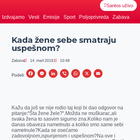
Santos uživo
Izdvajamo
Vesti
Emisije
Sport
Poljoprivreda
Zabava
Kada žene sebe smatraju
uspešnom?
Zabava
14. mart 2018.
10:48
F
M
L
V
W
X
E
Podeli:
a
e
i
i
h
m
c
s
n
b
a
a
e
s
k
e
t
i
Kažu da još se nije rodio taj koji bi dao odgovor na
b
e
e
r
s
l
pitanje:“Šta žene žele?“.Možda ne muškarac,ali
o
n
d
A
svaka žena to sasvim sigurno zna.Koliko nam je
danas obaveza nametnuto a koliko smo same sebi
o
g
I
p
nametnule?Kada se osećamo
k
e
n
p
zadovoljnom,ispunjenom i uspešnom?Na ove i