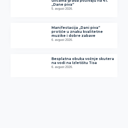
ulicama grada pozivaju na 41.
„Dane piva“
5. avgust 2026.
Manifestacija „Dani piva“
protiče u znaku kvalitetne
muzike i dobre zabave
6. avgust 2026.
Besplatna obuka vožnje skutera
na vodi na Izletištu Tisa
6. avgust 2026.