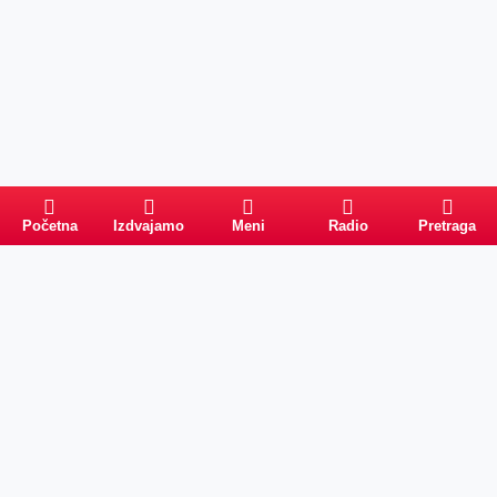
Početna
Izdvajamo
Meni
Radio
Pretraga
Pretraga
Kategorije
Ostalo
Naslovna