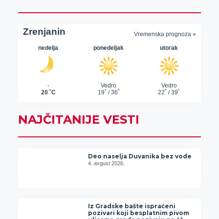
NAJČITANIJE VESTI
Deo naselja Duvanika bez vode
4. avgust 2026.
Iz Gradske bašte ispraćeni
pozivari koji besplatnim pivom