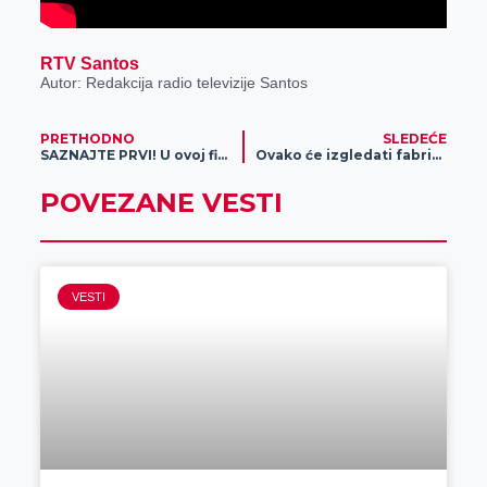
RTV Santos
Autor: Redakcija radio televizije Santos
PRETHODNO
SLEDEĆE
SAZNAJTE PRVI! U ovoj firmi u Zrenjaninu će prosečna bruto zarada biti 149.384 dinara!
Ovako će izgledati fabrika Eseks u Zrenjaninu (FOTO)
POVEZANE VESTI
VESTI