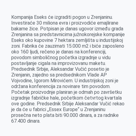
k
g
d
r
t
m
e
I
s
a
Kompanija Eseks će izgraditi pogon u Zrenjaninu.
r
n
A
i
Investiraće 30 miliona evra i proizvodiće emajlirane
bakarne žice. Potpisan je danas ugovor između grada
p
l
Zrenjanina sa predstavnicima južnokorejske kompanije
p
Eseks oko kupovine 7 hektara zemljišta u industijskoj
zoni. Fabrika će zauzimati 15.000 m2 i biće zaposleno
oko 160 ljudi, rečeno je danas na konferenciji,
povodom simboličnog početka izgradnje u vidu
postavljanje cigala na improvizovanu maketu.
Predsednik Srbije, Aleksandar Vučić posetio je
Zrenjanin, zajedno sa predsednikom Vlade AP
Vojvodine, Igorom Mirovićem. U industrijskoj zoni je
održana konferencija za novinare tim povodom.
Početak proizvodnje planiran je odmah po završetku
izgradnje fabričke hale, početkom četvrtog kvartala
ove godine. Predsednik Srbije Aleksandar Vučić rekao
je da će u fabrici „Essex Europe“ u Zrenjaninu
prosečna neto plata biti 90.000 dinara, a za radnike
67.400 dinara.