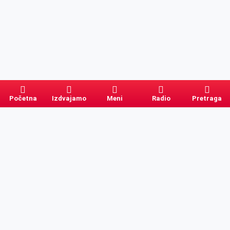
Početna
Izdvajamo
Meni
Radio
Pretraga
Pretraga
Kategorije
Ostalo
Naslovna