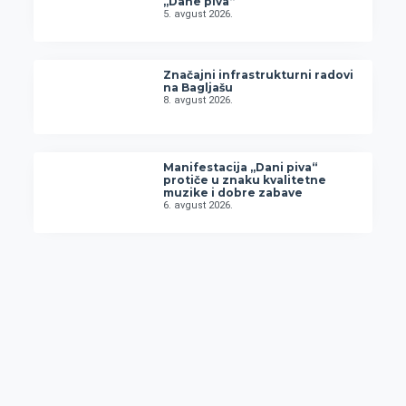
„Dane piva“
5. avgust 2026.
Značajni infrastrukturni radovi
na Bagljašu
8. avgust 2026.
Manifestacija „Dani piva“
protiče u znaku kvalitetne
muzike i dobre zabave
6. avgust 2026.