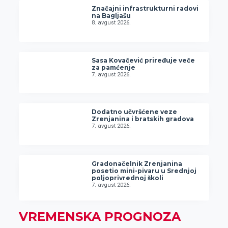
Značajni infrastrukturni radovi
na Bagljašu
8. avgust 2026.
Sasa Kovačević priređuje veče
za pamćenje
7. avgust 2026.
Dodatno učvršćene veze
Zrenjanina i bratskih gradova
7. avgust 2026.
Gradonačelnik Zrenjanina
posetio mini-pivaru u Srednjoj
poljoprivrednoj školi
7. avgust 2026.
VREMENSKA PROGNOZA