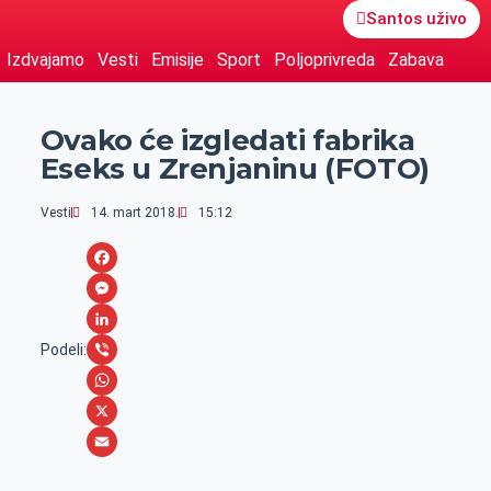
Santos uživo
Izdvajamo
Vesti
Emisije
Sport
Poljoprivreda
Zabava
Ovako će izgledati fabrika
Eseks u Zrenjaninu (FOTO)
Vesti
14. mart 2018.
15:12
F
a
M
c
e
L
Podeli:
e
s
i
V
b
s
n
i
W
o
e
k
b
h
X
o
n
e
e
a
E