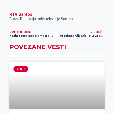
RTV Santos
Autor: Redakcija radio televizije Santos
PRETHODNO
SLEDEĆE
Kada žene sebe smatraju uspešnom?
Predsednik Srbije u Zrenjaninu prisustvovao početku izgradnje firme Eseks, obećana prosečna plata od 90.000 dinara
POVEZANE VESTI
VESTI