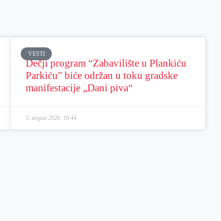
VESTI
Dečji program “Zabavilište u Plankiću
Parkiću” biće održan u toku gradske
manifestacije „Dani piva“
5. avgust 2026.
10:44