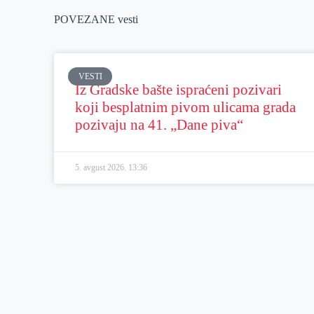
POVEZANE vesti
VESTI
Iz Gradske bašte ispraćeni pozivari
koji besplatnim pivom ulicama grada
pozivaju na 41. „Dane piva“
5. avgust 2026.
13:36