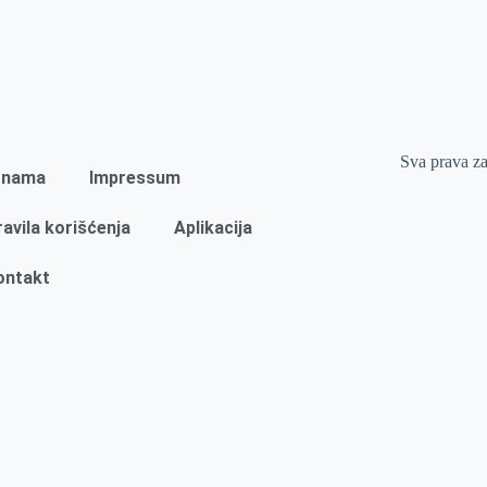
Sva prava z
 nama
Impressum
ravila korišćenja
Aplikacija
ontakt