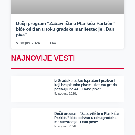
Dečji program “Zabavilište u Plankiću Parkiću”
biće održan u toku gradske manifestacije „Dani
piva“
5. avgust 2026.
10:44
NAJNOVIJE VESTI
Iz Gradske bašte ispraćeni pozivari
koji besplatnim pivom ulicama grada
pozivaju na 41. „Dane piva“
5. avgust 2026.
Dečji program “Zabavilište u Plankiću
Parkiću” biće održan u toku gradske
manifestacije „Dani piva“
5. avgust 2026.