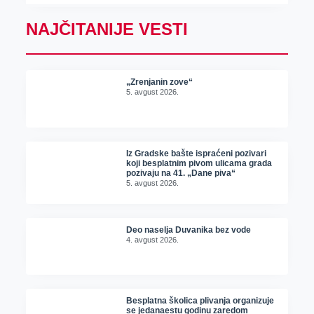
NAJČITANIJE VESTI
„Zrenjanin zove“
5. avgust 2026.
Iz Gradske bašte ispraćeni pozivari
koji besplatnim pivom ulicama grada
pozivaju na 41. „Dane piva“
5. avgust 2026.
Deo naselja Duvanika bez vode
4. avgust 2026.
Besplatna školica plivanja organizuje
se jedanaestu godinu zaredom