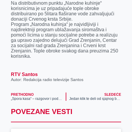
Na distributivnom punktu „Narodne kuhinje“
r
korisnicima je uz pripadajuće tople obroke
distribuirano po 5litara flaširane vode zahvaljujući
donaciji Crvenog krsta Srbije.
Program „Narodna kuhinja“ je najvidljiviji i
najdirektniji program ublažavanja siromaštva i
pomoći licima u stanju socijalne potrebe a realizuju
ga upravo zajedno delujući Grad Zrenjanin, Centar
za socijalni rad grada Zrenjanina i Crveni krst
Zrenjanin. Tople obroke svakog dana preuzima 250
korisnika.
RTV Santos
Autor: Redakcija radio televizije Santos
PRETHODNO
SLEDEĆE
„Spora kasa“ – razgovor i podrška na dohvat ruke
Jedan klik te deli od sjajnog bonusa – preuzmi ga OVDE!
POVEZANE VESTI