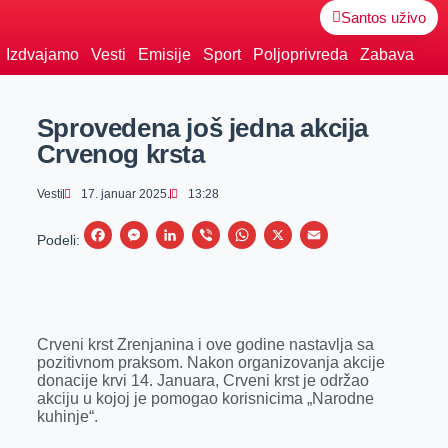
Santos uživo
Izdvajamo
Vesti
Emisije
Sport
Poljoprivreda
Zabava
Sprovedena još jedna akcija
Crvenog krsta
Vesti
17. januar 2025.
13:28
F
M
L
V
W
X
E
Podeli:
a
e
i
i
h
m
c
s
n
b
a
a
e
s
k
e
t
i
Crveni krst Zrenjanina i ove godine nastavlja sa
b
e
e
r
s
l
pozitivnom praksom. Nakon organizovanja akcije
o
n
d
A
donacije krvi 14. Januara, Crveni krst je održao
akciju u kojoj je pomogao korisnicima „Narodne
o
g
I
p
kuhinje“.
k
e
n
p