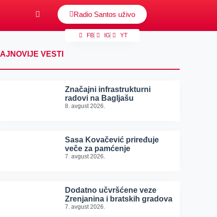
Radio Santos uživo
FB
IG
YT
AJNOVIJE VESTI
Značajni infrastrukturni
radovi na Bagljašu
8. avgust 2026.
Sasa Kovačević priređuje
veče za pamćenje
7. avgust 2026.
Dodatno učvršćene veze
Zrenjanina i bratskih gradova
7. avgust 2026.