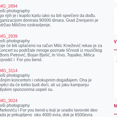
roši photography
 njih je i kupilo kartu iako su bili sprečeni da dođu.
rganizacijom donirala 90000 dinara. Grad Zrenjanin je
držao Miličino ozdravljenje.
roši photography
V
oje će biti uplaćeno na račun Milic Knežević rekao je za
Koncert su podržale mnoge poznate ličnosti iz muzičkog
oris Petrović, Bojan Bjelić, In Vivo, Topalko, Milica
ojvodić i For you bend.
roši photography
erašnjim koncertom i celokupnim događajem. Ona je
tici da će toliko ljudi doći, ali uz jaku kampanju
ijskim sponzorima uspeli su.
roši photography
N
rkoviću i For you bend-u koji je uradio lavovski deo
sada je prikupljeno oko 4000 evra, dok je 6500evra