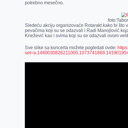
potrebno mesečno.
foto:Tabo
Sledeću akciju organizovaće Rotarakt kako bi što vi
pevačima koji su se odazvali i Radi Manojlović koja
Knežević kao i svima koji su se odazvali ovom ve
Sve slike sa koncerta možete pogledati ovde:
http
set=a.1440030826211000.1073741869.14190195