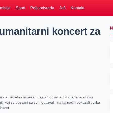
misije
Sport
Poljoprivreda
Još
Kontakt
umanitarni koncert za
N
bio
je izuzetno uspešan. Sjajan odziv je bio građana koji su
i koji su pozvani su se i odazvali i na taj način pokazali veliku
dskost.