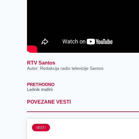
RTV Santos
Autor: Redakcija radio televizije Santos
PRETHODNO
Lešnik mafini
POVEZANE VESTI
VESTI