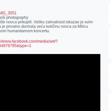
roši photography
še novca prikupili. Veliku zahvalnost iskazao je svim
 je privatno donirala veću količinu novca za Milicu
likom humanitarnom koncertu.
s://www.facebook.com/media/set/?
44978795&type=1