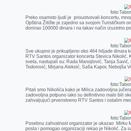
k
e
n
p
r
foto:Tabo
Preko osamsto ljudi je prisustvovali koncertu, mnogo
Opština Žitište je zajedno sa svojom Turističkom o
donirao 100000 dinara i na takav način izuzetno po
foto:Tabo
Sve ukupno je prikupljeno oko 464 hiljade dinara k
RTV Santos organizator koncerta Stevica Nikolić. 
sveta, nastupali su: Rada Manojlović, Tanja Savić, B
Todorović, Mirjana Aleksić, Saša Kapor, Nebojša V
foto:Tabo
Pitali smo Nikolića kako je Milica zadovoljna juč
zadovoljna potpuno iako su definitivno malo bili skep
zahvaljujući prvenstveno RTV Santos i ostalim med
foto:Tabo
Posebnu zahvalnost organizator je ukazao Mirku Ma
posla i pomogao organizaciji rekao je Nikolić. Za 