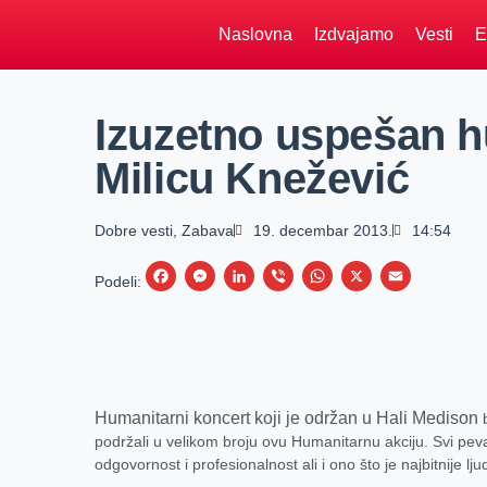
Naslovna
Izdvajamo
Vesti
E
Izuzetno uspešan h
Milicu Knežević
Dobre vesti
,
Zabava
19. decembar 2013.
14:54
F
M
L
V
W
X
E
Podeli:
a
e
i
i
h
m
c
s
n
b
a
a
e
s
k
e
t
i
b
e
e
r
s
l
Humanitarni koncert koji je održan u Hali Medison
o
n
d
A
podržali u velikom broju ovu Humanitarnu akciju. Svi pevač
o
g
I
p
odgovornost i profesionalnost ali i ono što je najbitnije lju